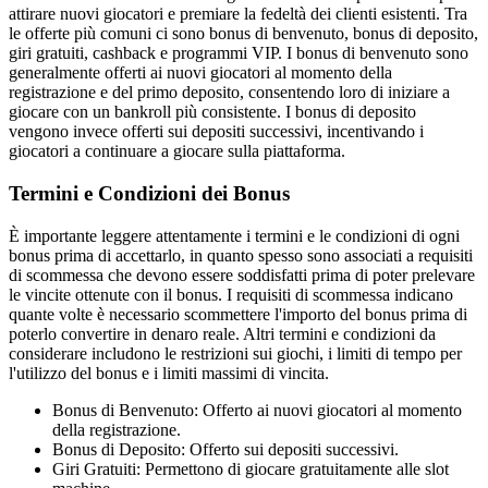
attirare nuovi giocatori e premiare la fedeltà dei clienti esistenti. Tra
le offerte più comuni ci sono bonus di benvenuto, bonus di deposito,
giri gratuiti, cashback e programmi VIP. I bonus di benvenuto sono
generalmente offerti ai nuovi giocatori al momento della
registrazione e del primo deposito, consentendo loro di iniziare a
giocare con un bankroll più consistente. I bonus di deposito
vengono invece offerti sui depositi successivi, incentivando i
giocatori a continuare a giocare sulla piattaforma.
Termini e Condizioni dei Bonus
È importante leggere attentamente i termini e le condizioni di ogni
bonus prima di accettarlo, in quanto spesso sono associati a requisiti
di scommessa che devono essere soddisfatti prima di poter prelevare
le vincite ottenute con il bonus. I requisiti di scommessa indicano
quante volte è necessario scommettere l'importo del bonus prima di
poterlo convertire in denaro reale. Altri termini e condizioni da
considerare includono le restrizioni sui giochi, i limiti di tempo per
l'utilizzo del bonus e i limiti massimi di vincita.
Bonus di Benvenuto: Offerto ai nuovi giocatori al momento
della registrazione.
Bonus di Deposito: Offerto sui depositi successivi.
Giri Gratuiti: Permettono di giocare gratuitamente alle slot