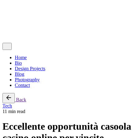
Follow Us
Ig.
Lk.
Contact Me
Home
Bio
Design Projects
Blog
Photography
Contact
Back
Tech
11 min read
Eccellente opportunità casoola
casino online per vincite