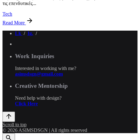
τις επενδυτικές...
Tech
Read More
Lk
/
Ig.
/
Work Inquiries
Interested in working with me?
asimsdsgn@gmail.com
Creative Mentorship
Need help with design?
Click Here
Scroll to top
© 2026 ASIMSDSGN | All rights reserved