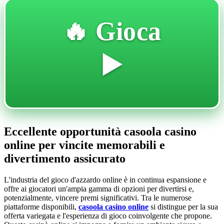
🔥 Gioca
▶️
Eccellente opportunità casoola casino
online per vincite memorabili e
divertimento assicurato
L'industria del gioco d'azzardo online è in continua espansione e
offre ai giocatori un'ampia gamma di opzioni per divertirsi e,
potenzialmente, vincere premi significativi. Tra le numerose
piattaforme disponibili,
casoola casino online
si distingue per la sua
offerta variegata e l'esperienza di gioco coinvolgente che propone.