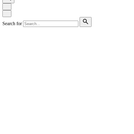
Search for