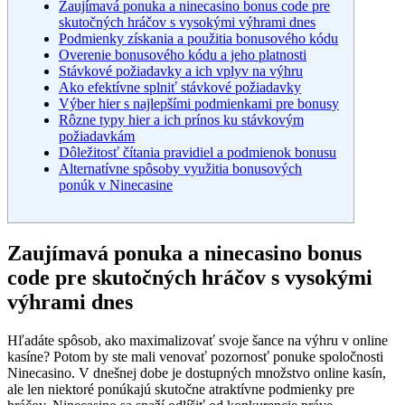
Zaujímavá ponuka a ninecasino bonus code pre
skutočných hráčov s vysokými výhrami dnes
Podmienky získania a použitia bonusového kódu
Overenie bonusového kódu a jeho platnosti
Stávkové požiadavky a ich vplyv na výhru
Ako efektívne splniť stávkové požiadavky
Výber hier s najlepšími podmienkami pre bonusy
Rôzne typy hier a ich prínos ku stávkovým
požiadavkám
Dôležitosť čítania pravidiel a podmienok bonusu
Alternatívne spôsoby využitia bonusových
ponúk v Ninecasine
Zaujímavá ponuka a ninecasino bonus
code pre skutočných hráčov s vysokými
výhrami dnes
Hľadáte spôsob, ako maximalizovať svoje šance na výhru v online
kasíne? Potom by ste mali venovať pozornosť ponuke spoločnosti
Ninecasino. V dnešnej dobe je dostupných množstvo online kasín,
ale len niektoré ponúkajú skutočne atraktívne podmienky pre