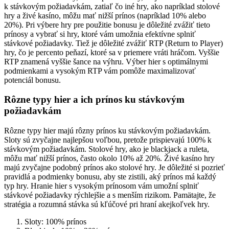
k stávkovým požiadavkám, zatiaľ čo iné hry, ako napríklad stolové
hry a živé kasíno, môžu mať nižší prínos (napríklad 10% alebo
20%). Pri výbere hry pre použitie bonusu je dôležité zvážiť tieto
prínosy a vybrať si hry, ktoré vám umožnia efektívne splniť
stávkové požiadavky. Tiež je dôležité zvážiť RTP (Return to Player)
hry, čo je percento peňazí, ktoré sa v priemere vráti hráčom. Vyššie
RTP znamená vyššie šance na výhru. Výber hier s optimálnymi
podmienkami a vysokým RTP vám pomôže maximalizovať
potenciál bonusu.
Rôzne typy hier a ich prínos ku stávkovým
požiadavkám
Rôzne typy hier majú rôzny prínos ku stávkovým požiadavkám.
Sloty sú zvyčajne najlepšou voľbou, pretože prispievajú 100% k
stávkovým požiadavkám. Stolové hry, ako je blackjack a ruleta,
môžu mať nižší prínos, často okolo 10% až 20%. Živé kasíno hry
majú zvyčajne podobný prínos ako stolové hry. Je dôležité si pozrieť
pravidlá a podmienky bonusu, aby ste zistili, aký prínos má každý
typ hry. Hranie hier s vysokým prínosom vám umožní splniť
stávkové požiadavky rýchlejšie a s menším rizikom. Pamätajte, že
stratégia a rozumná stávka sú kľúčové pri hraní akejkoľvek hry.
Sloty: 100% prínos