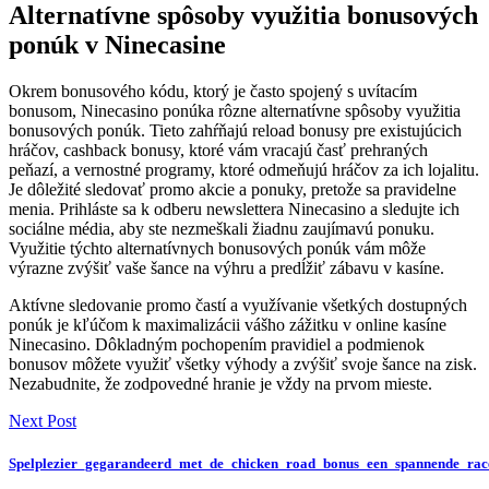
Alternatívne spôsoby využitia bonusových
ponúk v Ninecasine
Okrem bonusového kódu, ktorý je často spojený s uvítacím
bonusom, Ninecasino ponúka rôzne alternatívne spôsoby využitia
bonusových ponúk. Tieto zahŕňajú reload bonusy pre existujúcich
hráčov, cashback bonusy, ktoré vám vracajú časť prehraných
peňazí, a vernostné programy, ktoré odmeňujú hráčov za ich lojalitu.
Je dôležité sledovať promo akcie a ponuky, pretože sa pravidelne
menia. Prihláste sa k odberu newslettera Ninecasino a sledujte ich
sociálne média, aby ste nezmeškali žiadnu zaujímavú ponuku.
Využitie týchto alternatívnych bonusových ponúk vám môže
výrazne zvýšiť vaše šance na výhru a predĺžiť zábavu v kasíne.
Aktívne sledovanie promo častí a využívanie všetkých dostupných
ponúk je kľúčom k maximalizácii vášho zážitku v online kasíne
Ninecasino. Dôkladným pochopením pravidiel a podmienok
bonusov môžete využiť všetky výhody a zvýšiť svoje šance na zisk.
Nezabudnite, že zodpovedné hranie je vždy na prvom mieste.
Next Post
Spelplezier_gegarandeerd_met_de_chicken_road_bonus_een_spannende_rac