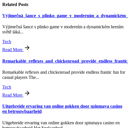
Related Posts
Výjimečná_šance_s_plinko_game_v_moderním_a_dynamickém_h
Výjimečná šance s plinko game v moderním a dynamickém herním
světě láká...
Tech
Read More
Remarkable_reflexes_and_chickenroad_provide_endless_frantic
Remarkable reflexes and chickenroad provide endless frantic fun for
casual players The...
Tech
Read More
Uitgebreide ervaring van online gokken door spinmaya casino
en betrouwbaarheid
Uitgebreide ervaring van online gokken door spinmaya casino en
betrouwbaarheid Het Spelaanbod...