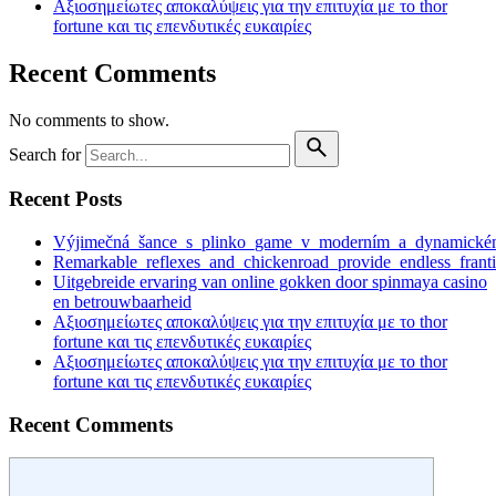
Αξιοσημείωτες αποκαλύψεις για την επιτυχία με το thor
fortune και τις επενδυτικές ευκαιρίες
Recent Comments
No comments to show.
Search for
Recent Posts
Výjimečná_šance_s_plinko_game_v_moderním_a_dynamickém
Remarkable_reflexes_and_chickenroad_provide_endless_franti
Uitgebreide ervaring van online gokken door spinmaya casino
en betrouwbaarheid
Αξιοσημείωτες αποκαλύψεις για την επιτυχία με το thor
fortune και τις επενδυτικές ευκαιρίες
Αξιοσημείωτες αποκαλύψεις για την επιτυχία με το thor
fortune και τις επενδυτικές ευκαιρίες
Recent Comments