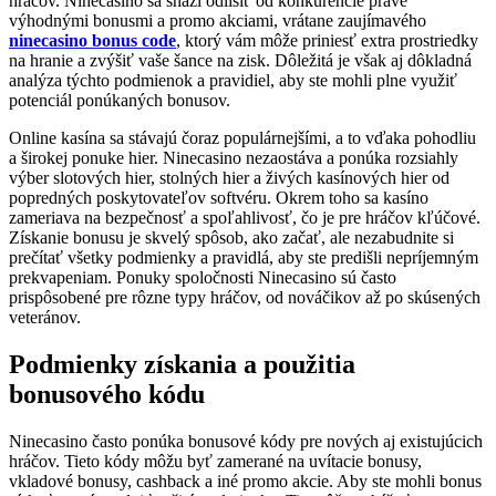
hráčov. Ninecasino sa snaží odlíšiť od konkurencie práve
výhodnými bonusmi a promo akciami, vrátane zaujímavého
ninecasino bonus code
, ktorý vám môže priniesť extra prostriedky
na hranie a zvýšiť vaše šance na zisk. Dôležitá je však aj dôkladná
analýza týchto podmienok a pravidiel, aby ste mohli plne využiť
potenciál ponúkaných bonusov.
Online kasína sa stávajú čoraz populárnejšími, a to vďaka pohodliu
a širokej ponuke hier. Ninecasino nezaostáva a ponúka rozsiahly
výber slotových hier, stolných hier a živých kasínových hier od
popredných poskytovateľov softvéru. Okrem toho sa kasíno
zameriava na bezpečnosť a spoľahlivosť, čo je pre hráčov kľúčové.
Získanie bonusu je skvelý spôsob, ako začať, ale nezabudnite si
prečítať všetky podmienky a pravidlá, aby ste predišli nepríjemným
prekvapeniam. Ponuky spoločnosti Ninecasino sú často
prispôsobené pre rôzne typy hráčov, od nováčikov až po skúsených
veteránov.
Podmienky získania a použitia
bonusového kódu
Ninecasino často ponúka bonusové kódy pre nových aj existujúcich
hráčov. Tieto kódy môžu byť zamerané na uvítacie bonusy,
vkladové bonusy, cashback a iné promo akcie. Aby ste mohli bonus