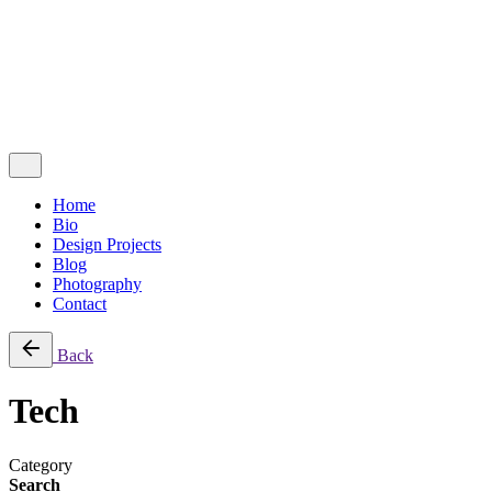
Follow Us
Ig.
Lk.
Contact Me
Home
Bio
Design Projects
Blog
Photography
Contact
Back
Tech
Category
Search