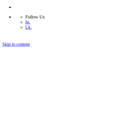
Follow Us
Ig.
Lk.
Skip to content
Home
Bio
Design Projects
Blog
Photography
Contact
© 2026 ASIMSDSGN | All rights reserved