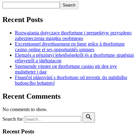
Search
Recent Posts
Rozważania dotyczące thorfortune i perspektyw przyszłego
zabezpieczenia majątku osobistego
Exceptionnel divertissement en ligne grâce à thorfortune
casino online et ses opportunités uniques
Elemzés a pénzügyi lehetőségekről és a thorfortune stratégiai
előnyeiről a játékpiacon
Spennende vinster og thorfortune casino gir deg nye
muligheter i dag
Finanční plánování s thorfortune od investic do stabilního
budoucího bohatství
Recent Comments
No comments to show.
Search for
Recent Posts