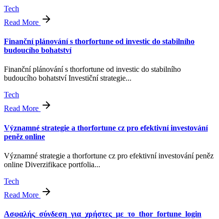
Tech
Read More
Finanční plánování s thorfortune od investic do stabilního
budoucího bohatství
Finanční plánování s thorfortune od investic do stabilního
budoucího bohatství Investiční strategie...
Tech
Read More
Významné strategie a thorfortune cz pro efektivní investování
peněz online
Významné strategie a thorfortune cz pro efektivní investování peněz
online Diverzifikace portfolia...
Tech
Read More
Ασφαλής_σύνδεση_για_χρήστες_με_το_thor_fortune_login