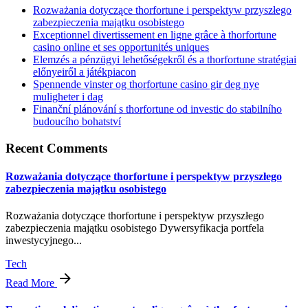
Rozważania dotyczące thorfortune i perspektyw przyszłego
zabezpieczenia majątku osobistego
Exceptionnel divertissement en ligne grâce à thorfortune
casino online et ses opportunités uniques
Elemzés a pénzügyi lehetőségekről és a thorfortune stratégiai
előnyeiről a játékpiacon
Spennende vinster og thorfortune casino gir deg nye
muligheter i dag
Finanční plánování s thorfortune od investic do stabilního
budoucího bohatství
Recent Comments
Rozważania dotyczące thorfortune i perspektyw przyszłego
zabezpieczenia majątku osobistego
Rozważania dotyczące thorfortune i perspektyw przyszłego
zabezpieczenia majątku osobistego Dywersyfikacja portfela
inwestycyjnego...
Tech
Read More