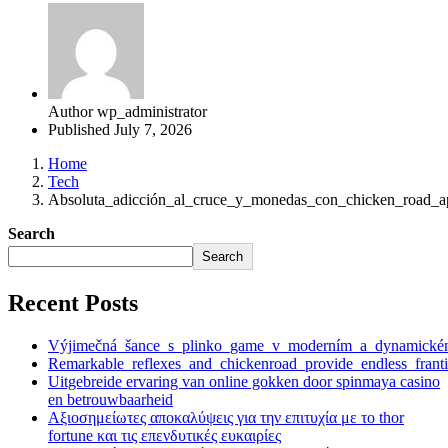
Author
wp_administrator
Published
July 7, 2026
Home
Tech
Absoluta_adicción_al_cruce_y_monedas_con_chicken_road_a
Search
Search
Recent Posts
Výjimečná_šance_s_plinko_game_v_moderním_a_dynamickém
Remarkable_reflexes_and_chickenroad_provide_endless_franti
Uitgebreide ervaring van online gokken door spinmaya casino
en betrouwbaarheid
Αξιοσημείωτες αποκαλύψεις για την επιτυχία με το thor
fortune και τις επενδυτικές ευκαιρίες