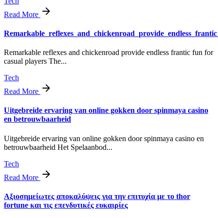
Tech
Read More
Remarkable_reflexes_and_chickenroad_provide_endless_frantic
Remarkable reflexes and chickenroad provide endless frantic fun for
casual players The...
Tech
Read More
Uitgebreide ervaring van online gokken door spinmaya casino
en betrouwbaarheid
Uitgebreide ervaring van online gokken door spinmaya casino en
betrouwbaarheid Het Spelaanbod...
Tech
Read More
Αξιοσημείωτες αποκαλύψεις για την επιτυχία με το thor
fortune και τις επενδυτικές ευκαιρίες