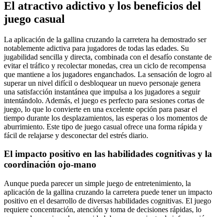
El atractivo adictivo y los beneficios del
juego casual
La aplicación de la gallina cruzando la carretera ha demostrado ser
notablemente adictiva para jugadores de todas las edades. Su
jugabilidad sencilla y directa, combinada con el desafío constante de
evitar el tráfico y recolectar monedas, crea un ciclo de recompensa
que mantiene a los jugadores enganchados. La sensación de logro al
superar un nivel difícil o desbloquear un nuevo personaje genera
una satisfacción instantánea que impulsa a los jugadores a seguir
intentándolo. Además, el juego es perfecto para sesiones cortas de
juego, lo que lo convierte en una excelente opción para pasar el
tiempo durante los desplazamientos, las esperas o los momentos de
aburrimiento. Este tipo de juego casual ofrece una forma rápida y
fácil de relajarse y desconectar del estrés diario.
El impacto positivo en las habilidades cognitivas y la
coordinación ojo-mano
Aunque pueda parecer un simple juego de entretenimiento, la
aplicación de la gallina cruzando la carretera puede tener un impacto
positivo en el desarrollo de diversas habilidades cognitivas. El juego
requiere concentración, atención y toma de decisiones rápidas, lo