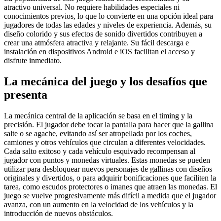
atractivo universal. No requiere habilidades especiales ni
conocimientos previos, lo que lo convierte en una opción ideal para
jugadores de todas las edades y niveles de experiencia. Además, su
diseño colorido y sus efectos de sonido divertidos contribuyen a
crear una atmósfera atractiva y relajante. Su fácil descarga e
instalación en dispositivos Android e iOS facilitan el acceso y
disfrute inmediato.
La mecánica del juego y los desafíos que
presenta
La mecánica central de la aplicación se basa en el timing y la
precisión. El jugador debe tocar la pantalla para hacer que la gallina
salte o se agache, evitando así ser atropellada por los coches,
camiones y otros vehículos que circulan a diferentes velocidades.
Cada salto exitoso y cada vehículo esquivado recompensan al
jugador con puntos y monedas virtuales. Estas monedas se pueden
utilizar para desbloquear nuevos personajes de gallinas con diseños
originales y divertidos, o para adquirir bonificaciones que faciliten la
tarea, como escudos protectores o imanes que atraen las monedas. El
juego se vuelve progresivamente más difícil a medida que el jugador
avanza, con un aumento en la velocidad de los vehículos y la
introducción de nuevos obstáculos.