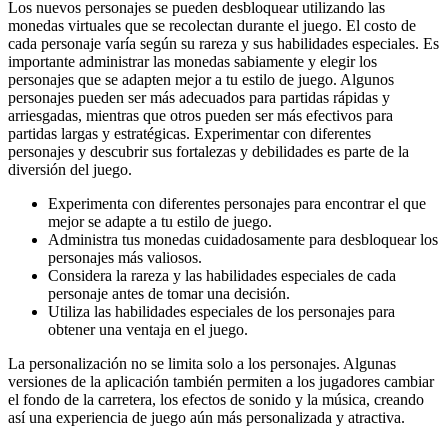
Los nuevos personajes se pueden desbloquear utilizando las
monedas virtuales que se recolectan durante el juego. El costo de
cada personaje varía según su rareza y sus habilidades especiales. Es
importante administrar las monedas sabiamente y elegir los
personajes que se adapten mejor a tu estilo de juego. Algunos
personajes pueden ser más adecuados para partidas rápidas y
arriesgadas, mientras que otros pueden ser más efectivos para
partidas largas y estratégicas. Experimentar con diferentes
personajes y descubrir sus fortalezas y debilidades es parte de la
diversión del juego.
Experimenta con diferentes personajes para encontrar el que
mejor se adapte a tu estilo de juego.
Administra tus monedas cuidadosamente para desbloquear los
personajes más valiosos.
Considera la rareza y las habilidades especiales de cada
personaje antes de tomar una decisión.
Utiliza las habilidades especiales de los personajes para
obtener una ventaja en el juego.
La personalización no se limita solo a los personajes. Algunas
versiones de la aplicación también permiten a los jugadores cambiar
el fondo de la carretera, los efectos de sonido y la música, creando
así una experiencia de juego aún más personalizada y atractiva.