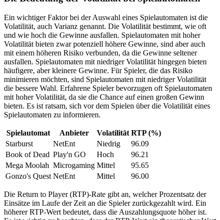
Ein wichtiger Faktor bei der Auswahl eines Spielautomaten ist die
Volatilität, auch Varianz genannt. Die Volatilität bestimmt, wie oft
und wie hoch die Gewinne ausfallen. Spielautomaten mit hoher
Volatilität bieten zwar potenziell höhere Gewinne, sind aber auch
mit einem höheren Risiko verbunden, da die Gewinne seltener
ausfallen. Spielautomaten mit niedriger Volatilität hingegen bieten
häufigere, aber kleinere Gewinne. Für Spieler, die das Risiko
minimieren möchten, sind Spielautomaten mit niedriger Volatilität
die bessere Wahl. Erfahrene Spieler bevorzugen oft Spielautomaten
mit hoher Volatilität, da sie die Chance auf einen großen Gewinn
bieten. Es ist ratsam, sich vor dem Spielen über die Volatilität eines
Spielautomaten zu informieren.
Spielautomat
Anbieter
Volatilität
RTP (%)
Starburst
NetEnt
Niedrig
96.09
Book of Dead
Play'n GO
Hoch
96.21
Mega Moolah
Microgaming
Mittel
95.65
Gonzo's Quest
NetEnt
Mittel
96.00
Die Return to Player (RTP)-Rate gibt an, welcher Prozentsatz der
Einsätze im Laufe der Zeit an die Spieler zurückgezahlt wird. Ein
höherer RTP-Wert bedeutet, dass die Auszahlungsquote höher ist.