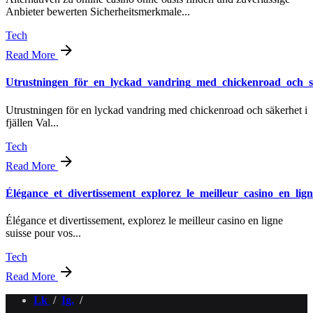
Anbieter bewerten Sicherheitsmerkmale...
Tech
Read More
Utrustningen_för_en_lyckad_vandring_med_chickenroad_och_sä
Utrustningen för en lyckad vandring med chickenroad och säkerhet i
fjällen Val...
Tech
Read More
Élégance_et_divertissement_explorez_le_meilleur_casino_en_lig
Élégance et divertissement, explorez le meilleur casino en ligne
suisse pour vos...
Tech
Read More
Lk
/
Ig.
/