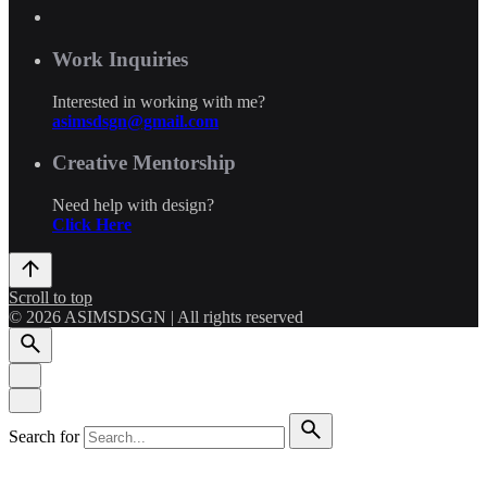
Work Inquiries
Interested in working with me?
asimsdsgn@gmail.com
Creative Mentorship
Need help with design?
Click Here
Scroll to top
© 2026 ASIMSDSGN | All rights reserved
Search for