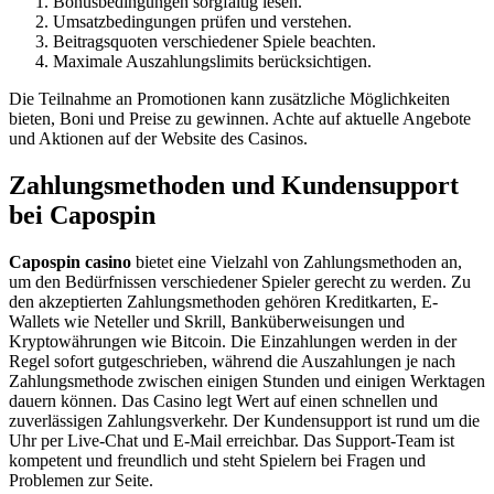
Bonusbedingungen sorgfältig lesen.
Umsatzbedingungen prüfen und verstehen.
Beitragsquoten verschiedener Spiele beachten.
Maximale Auszahlungslimits berücksichtigen.
Die Teilnahme an Promotionen kann zusätzliche Möglichkeiten
bieten, Boni und Preise zu gewinnen. Achte auf aktuelle Angebote
und Aktionen auf der Website des Casinos.
Zahlungsmethoden und Kundensupport
bei Capospin
Capospin casino
bietet eine Vielzahl von Zahlungsmethoden an,
um den Bedürfnissen verschiedener Spieler gerecht zu werden. Zu
den akzeptierten Zahlungsmethoden gehören Kreditkarten, E-
Wallets wie Neteller und Skrill, Banküberweisungen und
Kryptowährungen wie Bitcoin. Die Einzahlungen werden in der
Regel sofort gutgeschrieben, während die Auszahlungen je nach
Zahlungsmethode zwischen einigen Stunden und einigen Werktagen
dauern können. Das Casino legt Wert auf einen schnellen und
zuverlässigen Zahlungsverkehr. Der Kundensupport ist rund um die
Uhr per Live-Chat und E-Mail erreichbar. Das Support-Team ist
kompetent und freundlich und steht Spielern bei Fragen und
Problemen zur Seite.