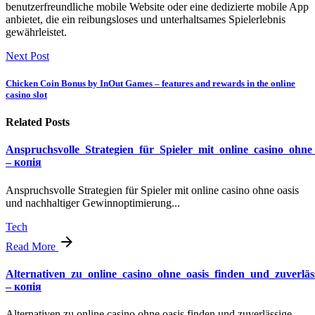
benutzerfreundliche mobile Website oder eine dedizierte mobile App
anbietet, die ein reibungsloses und unterhaltsames Spielerlebnis
gewährleistet.
Next Post
Chicken Coin Bonus by InOut Games – features and rewards in the online
casino slot
Related Posts
Anspruchsvolle_Strategien_für_Spieler_mit_online_casino_ohne
– копія
Anspruchsvolle Strategien für Spieler mit online casino ohne oasis
und nachhaltiger Gewinnoptimierung...
Tech
Read More
Alternativen_zu_online_casino_ohne_oasis_finden_und_zuverlä
– копія
Alternativen zu online casino ohne oasis finden und zuverlässige