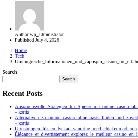
Author
wp_administrator
Published
July 4, 2026
Home
Tech
Umfangreiche_Informationen_und_capospin_casino_für_erfah
Search
Search
Recent Posts
Anspruchsvolle_Strategien_für_Spieler_mit_online_casino_oh
– копія
Alternativen_zu_online_casino_ohne_oasis_finden_und_zuver
– копія
Utrustningen_för_en_lyckad_vandring_med_chickenroad_och_s
Élégance_et_divertissement_explorez_le_meilleur_casino_en_