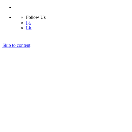
Follow Us
Ig.
Lk.
Skip to content
Home
Bio
Design Projects
Blog
Photography
Contact
© 2026 ASIMSDSGN | All rights reserved