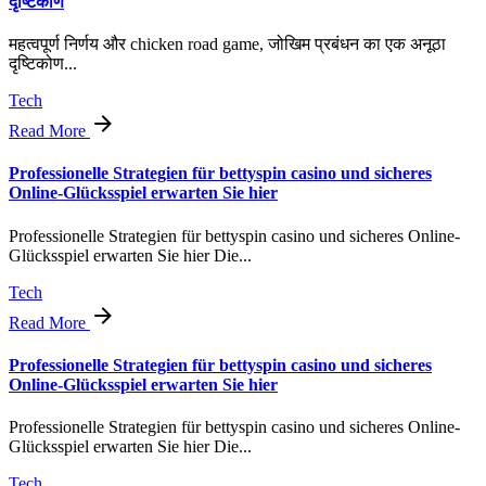
दृष्टिकोण
महत्वपूर्ण निर्णय और chicken road game, जोखिम प्रबंधन का एक अनूठा
दृष्टिकोण...
Tech
Read More
Professionelle Strategien für bettyspin casino und sicheres
Online-Glücksspiel erwarten Sie hier
Professionelle Strategien für bettyspin casino und sicheres Online-
Glücksspiel erwarten Sie hier Die...
Tech
Read More
Professionelle Strategien für bettyspin casino und sicheres
Online-Glücksspiel erwarten Sie hier
Professionelle Strategien für bettyspin casino und sicheres Online-
Glücksspiel erwarten Sie hier Die...
Tech