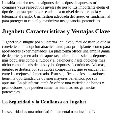
La tabla anterior resume algunos de los tipos de apuestas más
comunes y sus respectivos niveles de riesgo. Es importante elegir el
tipo de apuesta que mejor se adapte a tu nivel de experiencia y
tolerancia al riesgo. Una gestión adecuada del riesgo es fundamental
para proteger tu capital y maximizar tus ganancias potenciales.
Jugabet: Características y Ventajas Clave
Jugabet se distingue por su interfaz intuitiva y fácil de usar, lo que la
convierte en una opción atractiva tanto para principiantes como para
apostadores experimentados. La plataforma ofrece una amplia gama
de deportes y mercados de apuestas, cubriendo desde los deportes
más populares como el fútbol y el baloncesto hasta opciones más
nicho como el tenis de mesa y los deportes electrónicos. Además,
jugabet se destaca por sus cuotas competitivas, que se encuentran
entre las mejores del mercado. Esto significa que los apostadores
tienen la oportunidad de obtener mayores beneficios por sus
apuestas. La plataforma también ofrece una variedad de bonos y
promociones, que pueden aumentar aún más sus ganancias
potenciales.
La Seguridad y la Confianza en Jugabet
La seguridad es una prioridad fundamental para jugabet. La