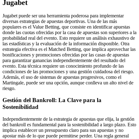
Jugabet
Jugabet puede ser una herramienta poderosa para implementar
diversas estrategias de apuestas deportivas. Una de las más
populares es el Value Betting, que consiste en identificar apuestas
donde las cuotas ofrecidas por la casa de apuestas son superiores a la
probabilidad real del evento. Esto requiere un análisis exhaustivo de
las estadísticas y la evaluación de la información disponible. Otra
estrategia efectiva es el Matched Betting, que implica aprovechar las
bonificaciones y promociones ofrecidas por las casas de apuestas
para garantizar ganancias independientemente del resultado del
evento. Esta técnica requiere un conocimiento profundo de las
condiciones de las promociones y una gestión cuidadosa del riesgo.
Además, el uso de sistemas de apuestas progresivos, como el
Martingale, puede ser una opción, aunque conlleva un alto nivel de
riesgo.
Gestión del Bankroll: La Clave para la
Sostenibilidad
Independientemente de la estrategia de apuestas que elija, la gestión
del bankroll es fundamental para la sostenibilidad a largo plazo. Esto
implica establecer un presupuesto claro para sus apuestas y no
apostar más de lo que puede permitirse perder. Una regla general