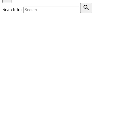
Search for