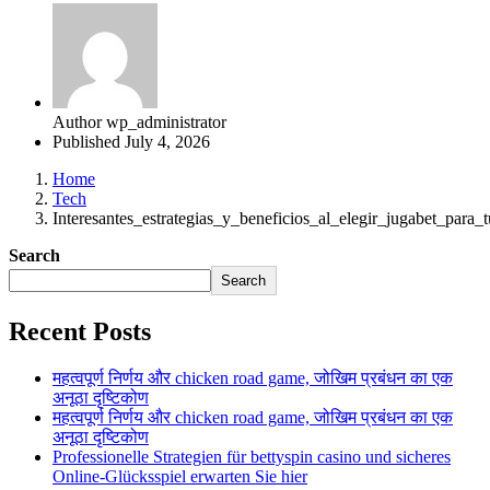
Author
wp_administrator
Published
July 4, 2026
Home
Tech
Interesantes_estrategias_y_beneficios_al_elegir_jugabet_para_
Search
Search
Recent Posts
महत्वपूर्ण निर्णय और chicken road game, जोखिम प्रबंधन का एक
अनूठा दृष्टिकोण
महत्वपूर्ण निर्णय और chicken road game, जोखिम प्रबंधन का एक
अनूठा दृष्टिकोण
Professionelle Strategien für bettyspin casino und sicheres
Online-Glücksspiel erwarten Sie hier