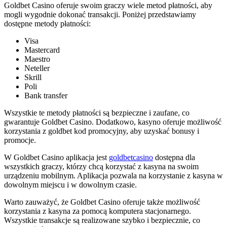
Goldbet Casino oferuje swoim graczy wiele metod płatności, aby
mogli wygodnie dokonać transakcji. Poniżej przedstawiamy
dostępne metody płatności:
Visa
Mastercard
Maestro
Neteller
Skrill
Poli
Bank transfer
Wszystkie te metody płatności są bezpieczne i zaufane, co
gwarantuje Goldbet Casino. Dodatkowo, kasyno oferuje możliwość
korzystania z goldbet kod promocyjny, aby uzyskać bonusy i
promocje.
W Goldbet Casino aplikacja jest
goldbetcasino
dostępna dla
wszystkich graczy, którzy chcą korzystać z kasyna na swoim
urządzeniu mobilnym. Aplikacja pozwala na korzystanie z kasyna w
dowolnym miejscu i w dowolnym czasie.
Warto zauważyć, że Goldbet Casino oferuje także możliwość
korzystania z kasyna za pomocą komputera stacjonarnego.
Wszystkie transakcje są realizowane szybko i bezpiecznie, co