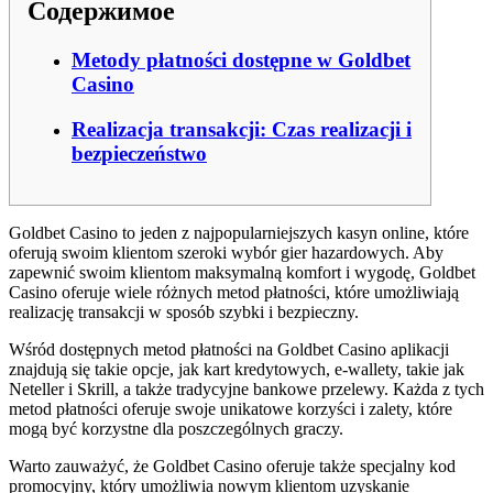
Содержимое
Metody płatności dostępne w Goldbet
Casino
Realizacja transakcji: Czas realizacji i
bezpieczeństwo
Goldbet Casino to jeden z najpopularniejszych kasyn online, które
oferują swoim klientom szeroki wybór gier hazardowych. Aby
zapewnić swoim klientom maksymalną komfort i wygodę, Goldbet
Casino oferuje wiele różnych metod płatności, które umożliwiają
realizację transakcji w sposób szybki i bezpieczny.
Wśród dostępnych metod płatności na Goldbet Casino aplikacji
znajdują się takie opcje, jak kart kredytowych, e-wallety, takie jak
Neteller i Skrill, a także tradycyjne bankowe przelewy. Każda z tych
metod płatności oferuje swoje unikatowe korzyści i zalety, które
mogą być korzystne dla poszczególnych graczy.
Warto zauważyć, że Goldbet Casino oferuje także specjalny kod
promocyjny, który umożliwia nowym klientom uzyskanie