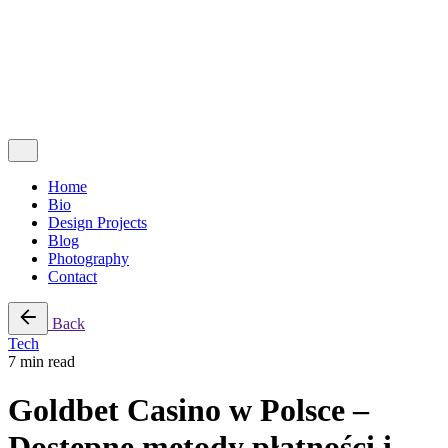
Follow Us
Ig.
Lk.
Contact Me
Home
Bio
Design Projects
Blog
Photography
Contact
Back
Tech
7 min read
Goldbet Casino w Polsce –
Dostępne metody płatności i