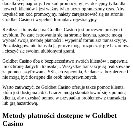
dodatkowej nagrody. Ten kod promocyjny jest dostępny tylko dla
nowych klientów i jest ważny tylko przez ograniczony czas. Aby
uzyskać ten kod promocyjny, należy zarejestrować się na stronie
Goldbet Casino i wypełnić formularz rejestracyjny.
Realizacja transakcji na Goldbet Casino jest procesem prostym i
szybkim. Po zarejestrowaniu się na stronie kasyna, gracze mogą
wybrać swoją metodę płatności i wypełnić formularz transakcyjny.
Po zaksięgowaniu transakcji, gracze mogą rozpocząć grę hazardową
i cieszyć się swoimi ulubionymi grami.
Goldbet Casino dba o bezpieczeństwo swoich klientów i zapewnia
im ochronę danych i transakcji. Wszystkie transakcje są realizowane
za pomocą szyfrowania SSL, co zapewnia, że dane są bezpieczne i
nie mogą być dostępne dla osób nieuprawnionych.
Warto zauważyć, że Goldbet Casino oferuje także pomoc klienta,
która jest dostępna 24/7. Gracze mogą skontaktować się z pomocą
klienta, aby uzyskać pomoc w przypadku problemów z transakcją
lub grą hazardową.
Metody płatności dostępne w Goldbet
Casino