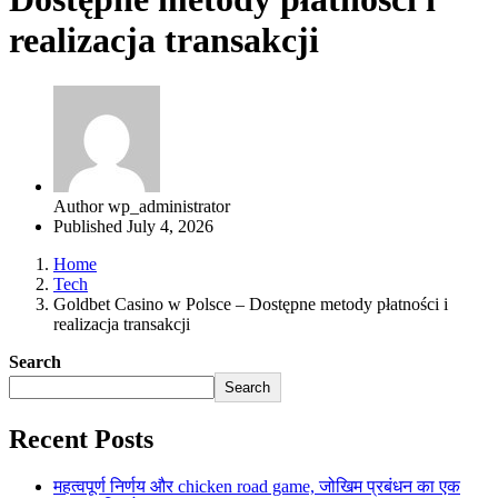
realizacja transakcji
Author
wp_administrator
Published
July 4, 2026
Home
Tech
Goldbet Casino w Polsce – Dostępne metody płatności i
realizacja transakcji
Search
Search
Recent Posts
महत्वपूर्ण निर्णय और chicken road game, जोखिम प्रबंधन का एक