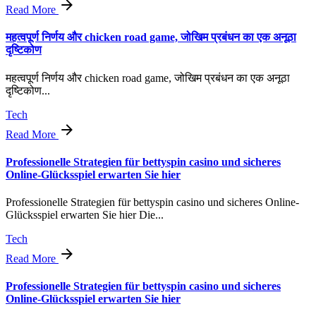
Read More
महत्वपूर्ण निर्णय और chicken road game, जोखिम प्रबंधन का एक अनूठा
दृष्टिकोण
महत्वपूर्ण निर्णय और chicken road game, जोखिम प्रबंधन का एक अनूठा
दृष्टिकोण...
Tech
Read More
Professionelle Strategien für bettyspin casino und sicheres
Online-Glücksspiel erwarten Sie hier
Professionelle Strategien für bettyspin casino und sicheres Online-
Glücksspiel erwarten Sie hier Die...
Tech
Read More
Professionelle Strategien für bettyspin casino und sicheres
Online-Glücksspiel erwarten Sie hier