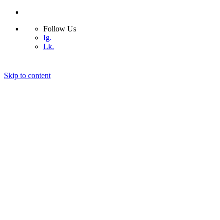
Follow Us
Ig.
Lk.
Skip to content
Home
Bio
Design Projects
Blog
Photography
Contact
© 2026 ASIMSDSGN | All rights reserved