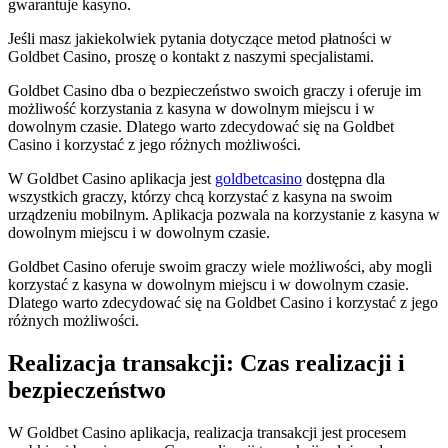
gwarantuje kasyno.
Jeśli masz jakiekolwiek pytania dotyczące metod płatności w
Goldbet Casino, proszę o kontakt z naszymi specjalistami.
Goldbet Casino dba o bezpieczeństwo swoich graczy i oferuje im
możliwość korzystania z kasyna w dowolnym miejscu i w
dowolnym czasie. Dlatego warto zdecydować się na Goldbet
Casino i korzystać z jego różnych możliwości.
W Goldbet Casino aplikacja jest
goldbetcasino
dostępna dla
wszystkich graczy, którzy chcą korzystać z kasyna na swoim
urządzeniu mobilnym. Aplikacja pozwala na korzystanie z kasyna w
dowolnym miejscu i w dowolnym czasie.
Goldbet Casino oferuje swoim graczy wiele możliwości, aby mogli
korzystać z kasyna w dowolnym miejscu i w dowolnym czasie.
Dlatego warto zdecydować się na Goldbet Casino i korzystać z jego
różnych możliwości.
Realizacja transakcji: Czas realizacji i
bezpieczeństwo
W Goldbet Casino aplikacja, realizacja transakcji jest procesem