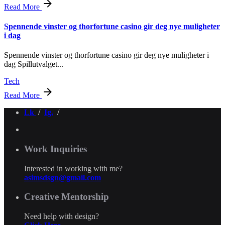
Read More
Spennende vinster og thorfortune casino gir deg nye muligheter
i dag
Spennende vinster og thorfortune casino gir deg nye muligheter i
dag Spillutvalget...
Tech
Read More
Lk
/
Ig.
/
Work Inquiries
Interested in working with me?
asimsdsgn@gmail.com
Creative Mentorship
Need help with design?