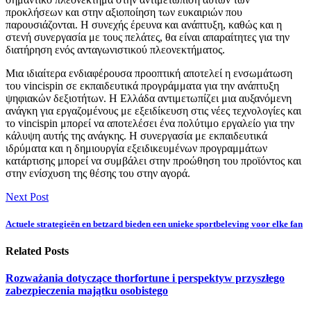
προκλήσεων και στην αξιοποίηση των ευκαιριών που
παρουσιάζονται. Η συνεχής έρευνα και ανάπτυξη, καθώς και η
στενή συνεργασία με τους πελάτες, θα είναι απαραίτητες για την
διατήρηση ενός ανταγωνιστικού πλεονεκτήματος.
Μια ιδιαίτερα ενδιαφέρουσα προοπτική αποτελεί η ενσωμάτωση
του vincispin σε εκπαιδευτικά προγράμματα για την ανάπτυξη
ψηφιακών δεξιοτήτων. Η Ελλάδα αντιμετωπίζει μια αυξανόμενη
ανάγκη για εργαζομένους με εξειδίκευση στις νέες τεχνολογίες και
το vincispin μπορεί να αποτελέσει ένα πολύτιμο εργαλείο για την
κάλυψη αυτής της ανάγκης. Η συνεργασία με εκπαιδευτικά
ιδρύματα και η δημιουργία εξειδικευμένων προγραμμάτων
κατάρτισης μπορεί να συμβάλει στην προώθηση του προϊόντος και
στην ενίσχυση της θέσης του στην αγορά.
Next Post
Actuele strategieën en betzard bieden een unieke sportbeleving voor elke fan
Related Posts
Rozważania dotyczące thorfortune i perspektyw przyszłego
zabezpieczenia majątku osobistego