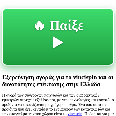
🔥 Παίξε
▶️
Εξερεύνηση αγοράς για το vincispin και οι
δυνατότητες επέκτασης στην Ελλάδα
Η αγορά των σύγχρονων παιχνιδιών και των διαδραστικών
εμπειριών συνεχώς εξελίσσεται, με νέες τεχνολογίες και καινοτόμα
προϊόντα να εμφανίζονται με γρήγορο ρυθμό. Ένα από αυτά τα
προϊόντα που έχει κεντρίσει το ενδιαφέρον των καταναλωτών και
των επαγγελματιών του χώρου είναι το
vincispin
. Πρόκειται για μια