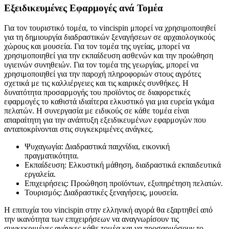
Εξειδικευμένες Εφαρμογές ανά Τομέα
Για τον τουριστικό τομέα, το vincispin μπορεί να χρησιμοποιηθεί
για τη δημιουργία διαδραστικών ξεναγήσεων σε αρχαιολογικούς
χώρους και μουσεία. Για τον τομέα της υγείας, μπορεί να
χρησιμοποιηθεί για την εκπαίδευση ασθενών και την προώθηση
υγιεινών συνηθειών. Για τον τομέα της γεωργίας, μπορεί να
χρησιμοποιηθεί για την παροχή πληροφοριών στους αγρότες
σχετικά με τις καλλιέργειες και τις καιρικές συνθήκες. Η
δυνατότητα προσαρμογής του προϊόντος σε διαφορετικές
εφαρμογές το καθιστά ιδιαίτερα ελκυστικό για μια ευρεία γκάμα
πελατών. Η συνεργασία με ειδικούς σε κάθε τομέα είναι
απαραίτητη για την ανάπτυξη εξειδικευμένων εφαρμογών που
ανταποκρίνονται στις συγκεκριμένες ανάγκες.
Ψυχαγωγία: Διαδραστικά παιχνίδια, εικονική
πραγματικότητα.
Εκπαίδευση: Ελκυστική μάθηση, διαδραστικά εκπαιδευτικά
εργαλεία.
Επιχειρήσεις: Προώθηση προϊόντων, εξυπηρέτηση πελατών.
Τουρισμός: Διαδραστικές ξεναγήσεις, μουσεία.
Η επιτυχία του vincispin στην ελληνική αγορά θα εξαρτηθεί από
την ικανότητα των επιχειρήσεων να αναγνωρίσουν τις
συγκεκριμένες ανάγκες κάθε τομέα και να προσαρμόσουν το