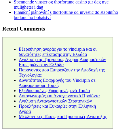
Spennende vinster og thorfortune casino gir deg nye
muligheter i dag
Finanční plánování s thorfortune od investic do stabilního
budoucího bohatství
Recent Comments
Εξερεύνηση αγοράς για το vincispin και οι
δυνατότητες επέκτασης στην Ελλάδα
Ανάλυση της Τρέχουσας Αγοράς Διαδραστικών
Εμπειριών στην Ελλάδα
Παράγοντες που Επηρεάζουν την Αποδοχή της
Τεχνολογίας
Δυνατότητες Εφαρμογής του Vincispin σε
Διαφορετικούς Τομείς
Εξειδικευμένες Εφαρμογές ανά Τομέα
Ανταγωνισμός και Ανταγωνιστικά Προϊόντα
Ανάλυση Ανταγωνιστικών Στρατηγικών
Προκλήσεις και Ευκαιρίες στην Ελληνική
Αγορά
Μελλοντικές Τάσεις και Προοπτικές Ανάπτυξης