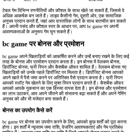
टेबल गेम विभिन्न रणनीतियों और कौशल के साथ खेले जा सकते हैं, जिससे वे
अधिक आकर्षक बन जाते हैं। लाइव कैसीनो गेम, दूसरी ओर, एक सामाजिक
अनुभव प्रदान करते हैं, जहां आप वास्तविक लोगों के साथ बातचीत कर सकते
हैं। अपनी पसंद और कौशल स्तर के आधार पर, आप bc game पर अपनी
आवश्यकताओं के अनुरूप गेम चुन सकते हैं।
bc game पर बोनस और प्रमोशन
bc game अपने खिलाड़ियों को आकर्षित करने और उन्हें बनाए रखने के लिए कई
तरह के बोनस और प्रमोशन प्रदान करता है। इन बोनस में वेलकम बोनस,
डिपॉजिट बोनस, फ्री स्पिन और कैशबैक ऑफर शामिल हैं। वेलकम बोनस नए
खिलाड़ियों को उनके पहले डिपॉजिट पर मिलता है। डिपॉजिट बोनस आपको
अपने खाते में पैसे जमा करने पर अतिरिक्त पैसे प्रदान करता है। फ्री स्पिन
आपको स्लॉट गेम खेलने के लिए मुफ्त स्पिन प्रदान करते हैं। कैशबैक ऑफर
आपको आपके नुकसान का एक हिस्सा वापस देता है। इन बोनस और प्रमोशन
का लाभ उठाकर, आप अपने जीतने की संभावना बढ़ा सकते हैं और अपने गेमिंग
अनुभव को और भी मजेदार बना सकते हैं।
बोनस का उपयोग कैसे करें
bc game पर बोनस का उपयोग करने के लिए, आपको कुछ शर्तों को पूरा करना
होगा। इन शर्तों में न्यूनतम जमा राशि, वेजरिंग आवश्यकताएं और गेम प्रतिबंध