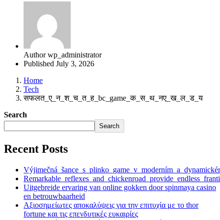
Author
wp_administrator
Published
July 3, 2026
Home
Tech
सफलत_ए_न_श_च_त_ह_bc_game_क_स_थ_नए_ख_ल_ड_य
Search
Search
Recent Posts
Výjimečná_šance_s_plinko_game_v_moderním_a_dynamickém
Remarkable_reflexes_and_chickenroad_provide_endless_franti
Uitgebreide ervaring van online gokken door spinmaya casino
en betrouwbaarheid
Αξιοσημείωτες αποκαλύψεις για την επιτυχία με το thor
fortune και τις επενδυτικές ευκαιρίες