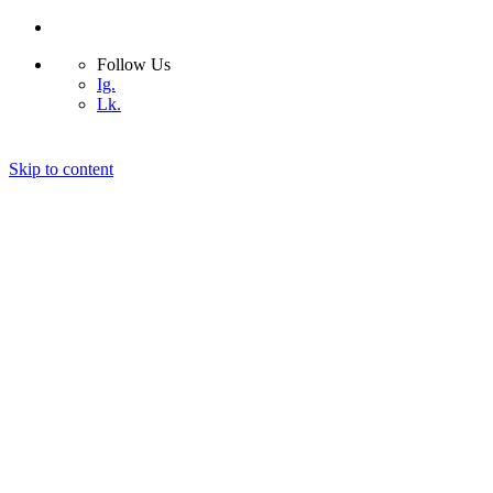
Follow Us
Ig.
Lk.
Skip to content
Home
Bio
Design Projects
Blog
Photography
Contact
© 2026 ASIMSDSGN | All rights reserved