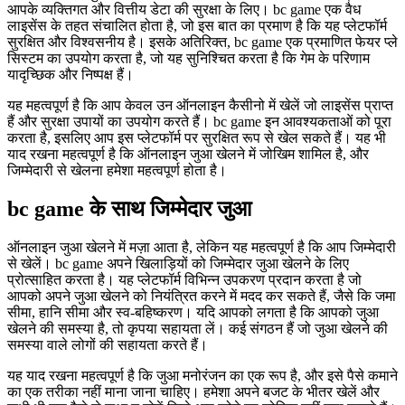
आपके व्यक्तिगत और वित्तीय डेटा की सुरक्षा के लिए। bc game एक वैध
लाइसेंस के तहत संचालित होता है, जो इस बात का प्रमाण है कि यह प्लेटफॉर्म
सुरक्षित और विश्वसनीय है। इसके अतिरिक्त, bc game एक प्रमाणित फेयर प्ले
सिस्टम का उपयोग करता है, जो यह सुनिश्चित करता है कि गेम के परिणाम
यादृच्छिक और निष्पक्ष हैं।
यह महत्वपूर्ण है कि आप केवल उन ऑनलाइन कैसीनो में खेलें जो लाइसेंस प्राप्त
हैं और सुरक्षा उपायों का उपयोग करते हैं। bc game इन आवश्यकताओं को पूरा
करता है, इसलिए आप इस प्लेटफॉर्म पर सुरक्षित रूप से खेल सकते हैं। यह भी
याद रखना महत्वपूर्ण है कि ऑनलाइन जुआ खेलने में जोखिम शामिल है, और
जिम्मेदारी से खेलना हमेशा महत्वपूर्ण होता है।
bc game के साथ जिम्मेदार जुआ
ऑनलाइन जुआ खेलने में मज़ा आता है, लेकिन यह महत्वपूर्ण है कि आप जिम्मेदारी
से खेलें। bc game अपने खिलाड़ियों को जिम्मेदार जुआ खेलने के लिए
प्रोत्साहित करता है। यह प्लेटफॉर्म विभिन्न उपकरण प्रदान करता है जो
आपको अपने जुआ खेलने को नियंत्रित करने में मदद कर सकते हैं, जैसे कि जमा
सीमा, हानि सीमा और स्व-बहिष्करण। यदि आपको लगता है कि आपको जुआ
खेलने की समस्या है, तो कृपया सहायता लें। कई संगठन हैं जो जुआ खेलने की
समस्या वाले लोगों की सहायता करते हैं।
यह याद रखना महत्वपूर्ण है कि जुआ मनोरंजन का एक रूप है, और इसे पैसे कमाने
का एक तरीका नहीं माना जाना चाहिए। हमेशा अपने बजट के भीतर खेलें और