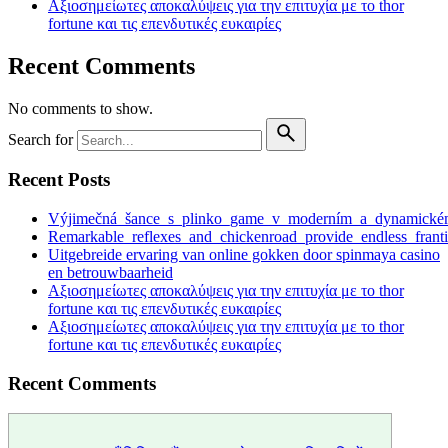
Αξιοσημείωτες αποκαλύψεις για την επιτυχία με το thor
fortune και τις επενδυτικές ευκαιρίες
Recent Comments
No comments to show.
Search for
Recent Posts
Výjimečná_šance_s_plinko_game_v_moderním_a_dynamickém
Remarkable_reflexes_and_chickenroad_provide_endless_franti
Uitgebreide ervaring van online gokken door spinmaya casino
en betrouwbaarheid
Αξιοσημείωτες αποκαλύψεις για την επιτυχία με το thor
fortune και τις επενδυτικές ευκαιρίες
Αξιοσημείωτες αποκαλύψεις για την επιτυχία με το thor
fortune και τις επενδυτικές ευκαιρίες
Recent Comments