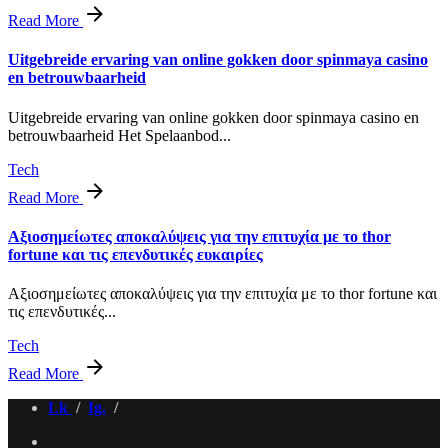
Read More
Uitgebreide ervaring van online gokken door spinmaya casino
en betrouwbaarheid
Uitgebreide ervaring van online gokken door spinmaya casino en
betrouwbaarheid Het Spelaanbod...
Tech
Read More
Αξιοσημείωτες αποκαλύψεις για την επιτυχία με το thor
fortune και τις επενδυτικές ευκαιρίες
Αξιοσημείωτες αποκαλύψεις για την επιτυχία με το thor fortune και
τις επενδυτικές...
Tech
Read More
Lk
/
Ig.
/