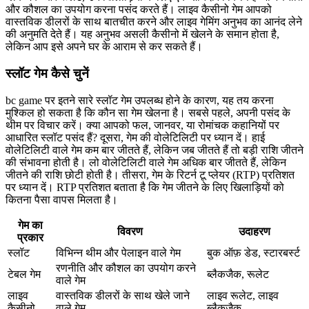
और कौशल का उपयोग करना पसंद करते हैं। लाइव कैसीनो गेम आपको
वास्तविक डीलरों के साथ बातचीत करने और लाइव गेमिंग अनुभव का आनंद लेने
की अनुमति देते हैं। यह अनुभव असली कैसीनो में खेलने के समान होता है,
लेकिन आप इसे अपने घर के आराम से कर सकते हैं।
स्लॉट गेम कैसे चुनें
bc game पर इतने सारे स्लॉट गेम उपलब्ध होने के कारण, यह तय करना
मुश्किल हो सकता है कि कौन सा गेम खेलना है। सबसे पहले, अपनी पसंद के
थीम पर विचार करें। क्या आपको फल, जानवर, या रोमांचक कहानियों पर
आधारित स्लॉट पसंद हैं? दूसरा, गेम की वोलेटिलिटी पर ध्यान दें। हाई
वोलेटिलिटी वाले गेम कम बार जीतते हैं, लेकिन जब जीतते हैं तो बड़ी राशि जीतने
की संभावना होती है। लो वोलेटिलिटी वाले गेम अधिक बार जीतते हैं, लेकिन
जीतने की राशि छोटी होती है। तीसरा, गेम के रिटर्न टू प्लेयर (RTP) प्रतिशत
पर ध्यान दें। RTP प्रतिशत बताता है कि गेम जीतने के लिए खिलाड़ियों को
कितना पैसा वापस मिलता है।
गेम का
विवरण
उदाहरण
प्रकार
स्लॉट
विभिन्न थीम और पेलाइन वाले गेम
बुक ऑफ़ डेड, स्टारबर्स्ट
रणनीति और कौशल का उपयोग करने
टेबल गेम
ब्लैकजैक, रूलेट
वाले गेम
लाइव
वास्तविक डीलरों के साथ खेले जाने
लाइव रूलेट, लाइव
कैसीनो
वाले गेम
ब्लैकजैक