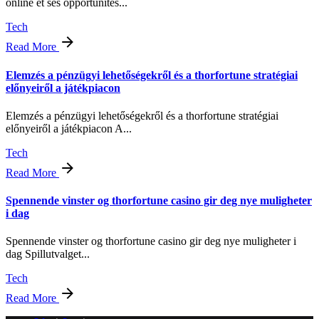
online et ses opportunités...
Tech
Read More
Elemzés a pénzügyi lehetőségekről és a thorfortune stratégiai
előnyeiről a játékpiacon
Elemzés a pénzügyi lehetőségekről és a thorfortune stratégiai
előnyeiről a játékpiacon A...
Tech
Read More
Spennende vinster og thorfortune casino gir deg nye muligheter
i dag
Spennende vinster og thorfortune casino gir deg nye muligheter i
dag Spillutvalget...
Tech
Read More