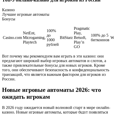
Казино
Лучшие игровые автоматы
Бонусы
Pragmatic
100%
NetEnt,
Play,
до
100% до 5
Casino.com
Microgaming,
BitStarz
Betsoft,
W
1000
биткоинов
Playtech
Play’n
рублей
GO
Вот почему мы рекомендуем вам играть в эти казино: они
предлагают широкий выбор игровых автоматов и слотов, а
также привлекательные бонусы для новых игроков. Кроме
того, они обеспечивают безопасность и конфиденциальность
транзакций, что является важным фактором для игроков из
России.
Новые игровые автоматы 2026: что
ожидать игрокам
В 2026 году ожидается новый волновой старт в мире онлайн-
казино. Новые игровые автоматы, которые будут появляться