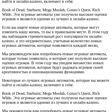
найти в онлайн-казино, включают в себя:
Book of Dead, Starburst, Mega Moolah, Gonzo’s Quest, Rich
Wilde. Эти игровые автоматы уже получили высокие оценки
игроков и являются одними из лучших в онлайн-казино.
Если вы ищете новые игровые автоматы, которые могут
изменить вашу жизнь, то вы в правильном месте. В этом году
мы наблюдаем стремительный рост популярности онлайн-
казино, и это неудивительно, учитывая количество новых
игровых автоматов, которые появляются каждый месяц.
Мы рекомендуем вам попробовать новые игровые автоматы,
которые только появились, и которые уже получили высокие
оценки игроков. В этом году мы увидим множество новых
игровых автоматов, которые будут радовать игроков своей
креативностью и инновационными функциями.
Некоторые из лучших игровых автоматов, которые вы можете
найти в онлайн-казино, включают в себя:
Book of Dead, Starburst, Mega Moolah, Gonzo’s Quest, Rich
Wilde. Эти игровые автоматы уже получили высокие оценки
игроков и являются одними из лучших в онлайн-казино.
Мы рекомендуем вам попробовать новые игровые автоматы,