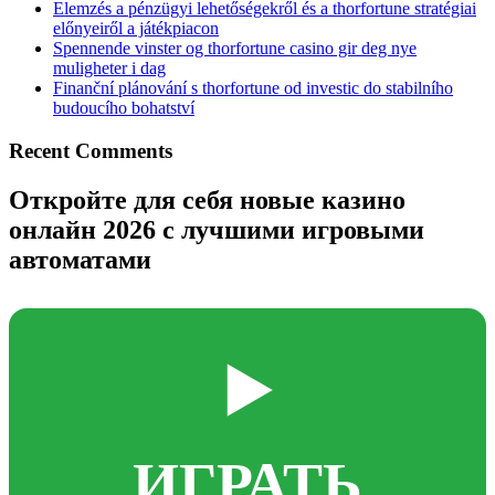
Elemzés a pénzügyi lehetőségekről és a thorfortune stratégiai
előnyeiről a játékpiacon
Spennende vinster og thorfortune casino gir deg nye
muligheter i dag
Finanční plánování s thorfortune od investic do stabilního
budoucího bohatství
Recent Comments
Откройте для себя новые казино
онлайн 2026 с лучшими игровыми
автоматами
▶️
ИГРАТЬ