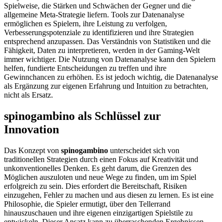
Spielweise, die Stärken und Schwächen der Gegner und die
allgemeine Meta-Strategie liefern. Tools zur Datenanalyse
ermöglichen es Spielern, ihre Leistung zu verfolgen,
Verbesserungspotenziale zu identifizieren und ihre Strategien
entsprechend anzupassen. Das Verständnis von Statistiken und die
Fähigkeit, Daten zu interpretieren, werden in der Gaming-Welt
immer wichtiger. Die Nutzung von Datenanalyse kann den Spielern
helfen, fundierte Entscheidungen zu treffen und ihre
Gewinnchancen zu erhöhen. Es ist jedoch wichtig, die Datenanalyse
als Ergänzung zur eigenen Erfahrung und Intuition zu betrachten,
nicht als Ersatz.
spinogambino als Schlüssel zur
Innovation
Das Konzept von
spinogambino
unterscheidet sich von
traditionellen Strategien durch einen Fokus auf Kreativität und
unkonventionelles Denken. Es geht darum, die Grenzen des
Möglichen auszuloten und neue Wege zu finden, um im Spiel
erfolgreich zu sein. Dies erfordert die Bereitschaft, Risiken
einzugehen, Fehler zu machen und aus diesen zu lernen. Es ist eine
Philosophie, die Spieler ermutigt, über den Tellerrand
hinauszuschauen und ihre eigenen einzigartigen Spielstile zu
entwickeln. Dieser Ansatz kann zu überraschenden Ergebnissen