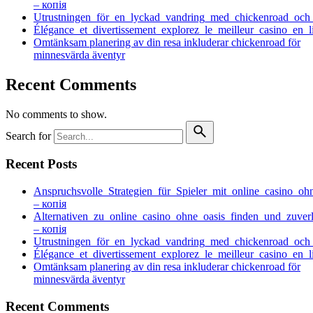
– копія
Utrustningen_för_en_lyckad_vandring_med_chickenroad_och_s
Élégance_et_divertissement_explorez_le_meilleur_casino_en_
Omtänksam planering av din resa inkluderar chickenroad för
minnesvärda äventyr
Recent Comments
No comments to show.
Search for
Recent Posts
Anspruchsvolle_Strategien_für_Spieler_mit_online_casino_oh
– копія
Alternativen_zu_online_casino_ohne_oasis_finden_und_zuver
– копія
Utrustningen_för_en_lyckad_vandring_med_chickenroad_och_s
Élégance_et_divertissement_explorez_le_meilleur_casino_en_
Omtänksam planering av din resa inkluderar chickenroad för
minnesvärda äventyr
Recent Comments