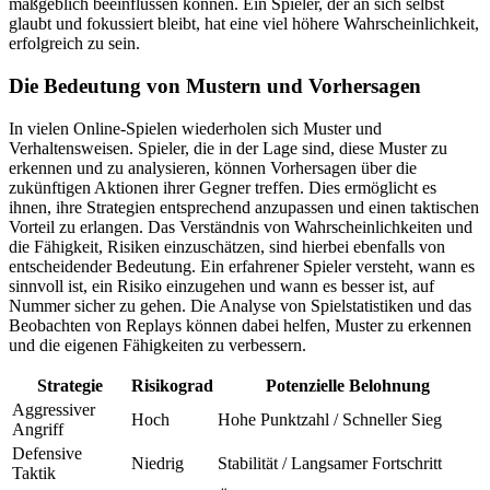
maßgeblich beeinflussen können. Ein Spieler, der an sich selbst
glaubt und fokussiert bleibt, hat eine viel höhere Wahrscheinlichkeit,
erfolgreich zu sein.
Die Bedeutung von Mustern und Vorhersagen
In vielen Online-Spielen wiederholen sich Muster und
Verhaltensweisen. Spieler, die in der Lage sind, diese Muster zu
erkennen und zu analysieren, können Vorhersagen über die
zukünftigen Aktionen ihrer Gegner treffen. Dies ermöglicht es
ihnen, ihre Strategien entsprechend anzupassen und einen taktischen
Vorteil zu erlangen. Das Verständnis von Wahrscheinlichkeiten und
die Fähigkeit, Risiken einzuschätzen, sind hierbei ebenfalls von
entscheidender Bedeutung. Ein erfahrener Spieler versteht, wann es
sinnvoll ist, ein Risiko einzugehen und wann es besser ist, auf
Nummer sicher zu gehen. Die Analyse von Spielstatistiken und das
Beobachten von Replays können dabei helfen, Muster zu erkennen
und die eigenen Fähigkeiten zu verbessern.
Strategie
Risikograd
Potenzielle Belohnung
Aggressiver
Hoch
Hohe Punktzahl / Schneller Sieg
Angriff
Defensive
Niedrig
Stabilität / Langsamer Fortschritt
Taktik