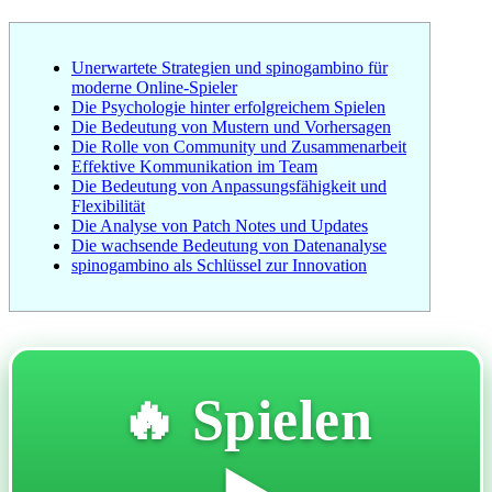
Unerwartete Strategien und spinogambino für
moderne Online-Spieler
Die Psychologie hinter erfolgreichem Spielen
Die Bedeutung von Mustern und Vorhersagen
Die Rolle von Community und Zusammenarbeit
Effektive Kommunikation im Team
Die Bedeutung von Anpassungsfähigkeit und
Flexibilität
Die Analyse von Patch Notes und Updates
Die wachsende Bedeutung von Datenanalyse
spinogambino als Schlüssel zur Innovation
🔥 Spielen