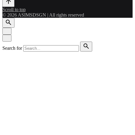
Scroll to top
© 2026 ASIMSDSGN | All rights reserved
Search for