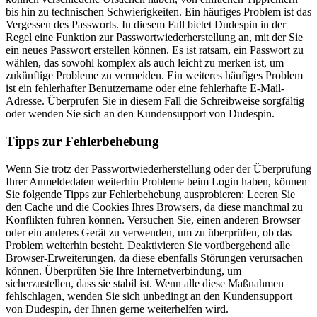
bis hin zu technischen Schwierigkeiten. Ein häufiges Problem ist das
Vergessen des Passworts. In diesem Fall bietet Dudespin in der
Regel eine Funktion zur Passwortwiederherstellung an, mit der Sie
ein neues Passwort erstellen können. Es ist ratsam, ein Passwort zu
wählen, das sowohl komplex als auch leicht zu merken ist, um
zukünftige Probleme zu vermeiden. Ein weiteres häufiges Problem
ist ein fehlerhafter Benutzername oder eine fehlerhafte E-Mail-
Adresse. Überprüfen Sie in diesem Fall die Schreibweise sorgfältig
oder wenden Sie sich an den Kundensupport von Dudespin.
Tipps zur Fehlerbehebung
Wenn Sie trotz der Passwortwiederherstellung oder der Überprüfung
Ihrer Anmeldedaten weiterhin Probleme beim Login haben, können
Sie folgende Tipps zur Fehlerbehebung ausprobieren: Leeren Sie
den Cache und die Cookies Ihres Browsers, da diese manchmal zu
Konflikten führen können. Versuchen Sie, einen anderen Browser
oder ein anderes Gerät zu verwenden, um zu überprüfen, ob das
Problem weiterhin besteht. Deaktivieren Sie vorübergehend alle
Browser-Erweiterungen, da diese ebenfalls Störungen verursachen
können. Überprüfen Sie Ihre Internetverbindung, um
sicherzustellen, dass sie stabil ist. Wenn alle diese Maßnahmen
fehlschlagen, wenden Sie sich unbedingt an den Kundensupport
von Dudespin, der Ihnen gerne weiterhelfen wird.