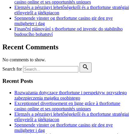
casino online et ses opportunités uniques
Elemzés a pénzügyi lehetőségekről és a thorfortune stratégiai
előnyeiről a játékpiacon
Spennende vinster og thorfortune casino gir deg nye
muligheter i dag
Finanční plánování s thorfortune od investic do stabilního
budoucího bohatství
Recent Comments
No comments to show.
Search for
Recent Posts
Rozważania dotyczące thorfortune i perspektyw przyszłego
zabezpieczenia majątku osobistego
Exceptionnel divertissement en ligne grâce à thorfortune
casino online et ses opportunités uniques
Elemzés a pénzügyi lehetőségekről és a thorfortune stratégiai
előnyeiről a játékpiacon
Spennende vinster og thorfortune casino gir deg nye
muligheter i dag