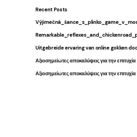
Recent Posts
Výjimečná_šance_s_plinko_game_v_mo
Remarkable_reflexes_and_chickenroad_p
Uitgebreide ervaring van online gokken d
Αξιοσημείωτες αποκαλύψεις για την επιτυχία μ
Αξιοσημείωτες αποκαλύψεις για την επιτυχία μ