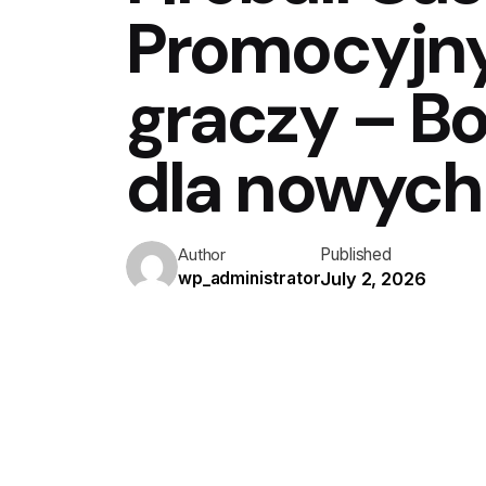
Promocyjny
graczy – B
dla nowych
Published
Author
July 2, 2026
wp_administrator