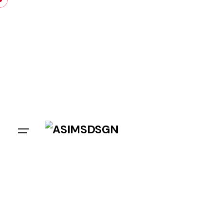
Skip
to
content