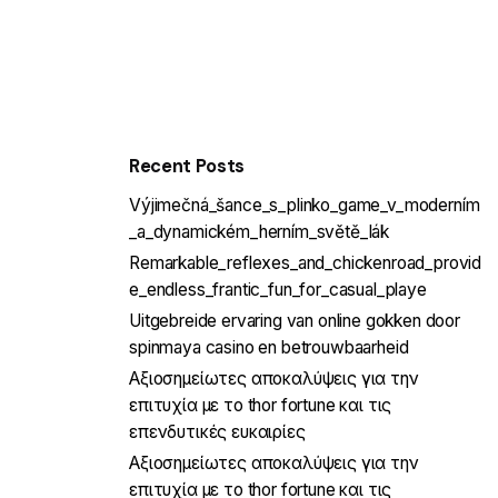
Recent Posts
Výjimečná_šance_s_plinko_game_v_moderním
_a_dynamickém_herním_světě_lák
Remarkable_reflexes_and_chickenroad_provid
e_endless_frantic_fun_for_casual_playe
Uitgebreide ervaring van online gokken door
spinmaya casino en betrouwbaarheid
Αξιοσημείωτες αποκαλύψεις για την
επιτυχία με το thor fortune και τις
επενδυτικές ευκαιρίες
Αξιοσημείωτες αποκαλύψεις για την
επιτυχία με το thor fortune και τις