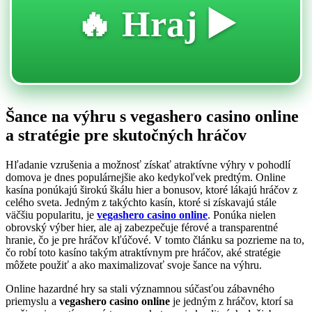
🔥 Hraj ▶️
Šance na výhru s vegashero casino online
a stratégie pre skutočných hráčov
Hľadanie vzrušenia a možnosť získať atraktívne výhry v pohodlí
domova je dnes populárnejšie ako kedykoľvek predtým. Online
kasína ponúkajú širokú škálu hier a bonusov, ktoré lákajú hráčov z
celého sveta. Jedným z takýchto kasín, ktoré si získavajú stále
väčšiu popularitu, je
vegashero casino online
. Ponúka nielen
obrovský výber hier, ale aj zabezpečuje férové a transparentné
hranie, čo je pre hráčov kľúčové. V tomto článku sa pozrieme na to,
čo robí toto kasíno takým atraktívnym pre hráčov, aké stratégie
môžete použiť a ako maximalizovať svoje šance na výhru.
Online hazardné hry sa stali významnou súčasťou zábavného
priemyslu a
vegashero casino online
je jedným z hráčov, ktorí sa