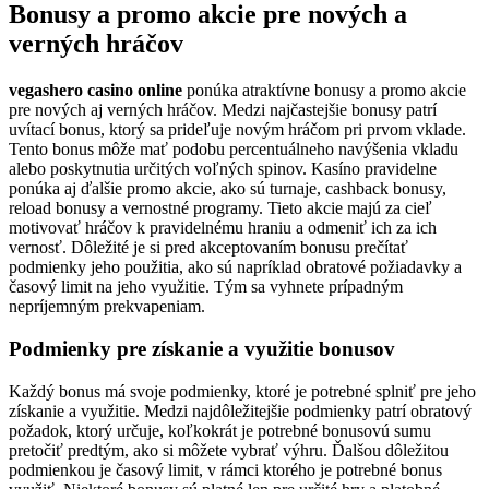
Bonusy a promo akcie pre nových a
verných hráčov
vegashero casino online
ponúka atraktívne bonusy a promo akcie
pre nových aj verných hráčov. Medzi najčastejšie bonusy patrí
uvítací bonus, ktorý sa prideľuje novým hráčom pri prvom vklade.
Tento bonus môže mať podobu percentuálneho navýšenia vkladu
alebo poskytnutia určitých voľných spinov. Kasíno pravidelne
ponúka aj ďalšie promo akcie, ako sú turnaje, cashback bonusy,
reload bonusy a vernostné programy. Tieto akcie majú za cieľ
motivovať hráčov k pravidelnému hraniu a odmeniť ich za ich
vernosť. Dôležité je si pred akceptovaním bonusu prečítať
podmienky jeho použitia, ako sú napríklad obratové požiadavky a
časový limit na jeho využitie. Tým sa vyhnete prípadným
nepríjemným prekvapeniam.
Podmienky pre získanie a využitie bonusov
Každý bonus má svoje podmienky, ktoré je potrebné splniť pre jeho
získanie a využitie. Medzi najdôležitejšie podmienky patrí obratový
požadok, ktorý určuje, koľkokrát je potrebné bonusovú sumu
pretočiť predtým, ako si môžete vybrať výhru. Ďalšou dôležitou
podmienkou je časový limit, v rámci ktorého je potrebné bonus