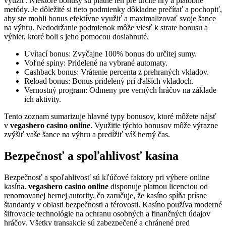
využiť. Niektoré bonusy sú platné len pre určité hry a platobné
metódy. Je dôležité si tieto podmienky dôkladne prečítať a pochopiť,
aby ste mohli bonus efektívne využiť a maximalizovať svoje šance
na výhru. Nedodržanie podmienok môže viesť k strate bonusu a
výhier, ktoré boli s jeho pomocou dosiahnuté.
Uvítací bonus: Zvyčajne 100% bonus do určitej sumy.
Voľné spiny: Pridelené na vybrané automaty.
Cashback bonus: Vrátenie percenta z prehraných vkladov.
Reload bonus: Bonus pridelený pri ďalších vkladoch.
Vernostný program: Odmeny pre verných hráčov na základe
ich aktivity.
Tento zoznam sumarizuje hlavné typy bonusov, ktoré môžete nájsť
v
vegashero casino online
. Využitie týchto bonusov môže výrazne
zvýšiť vaše šance na výhru a predĺžiť váš herný čas.
Bezpečnosť a spoľahlivosť kasína
Bezpečnosť a spoľahlivosť sú kľúčové faktory pri výbere online
kasína.
vegashero casino online
disponuje platnou licenciou od
renomovanej hernej autority, čo zaručuje, že kasíno spĺňa prísne
štandardy v oblasti bezpečnosti a férovosti. Kasíno používa moderné
šifrovacie technológie na ochranu osobných a finančných údajov
hráčov. Všetky transakcie sú zabezpečené a chránené pred