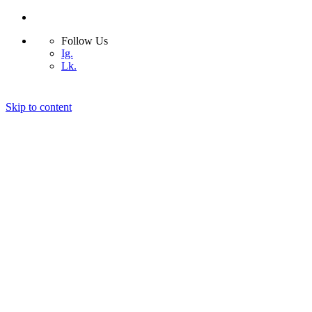
Follow Us
Ig.
Lk.
Skip to content
Home
Bio
Design Projects
Blog
Photography
Contact
© 2026 ASIMSDSGN | All rights reserved