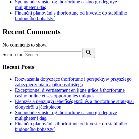
Spennende vinster og thorfortune casino gir deg nye
muligheter i dag
Finanční plánování s thorfortune od investic do stabilního
budoucího bohatství
Recent Comments
No comments to show.
Search for
Recent Posts
Rozważania dotyczące thorfortune i perspektyw przyszłego
zabezpieczenia majątku osobistego
Exceptionnel divertissement en ligne grâce à thorfortune
casino online et ses opportunités uniques
Elemzés a pénzügyi lehetőségekről és a thorfortune stratégiai
előnyeiről a játékpiacon
Spennende vinster og thorfortune casino gir deg nye
muligheter i dag
Finanční plánování s thorfortune od investic do stabilního
budoucího bohatství