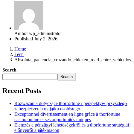
Author
wp_administrator
Published
July 2, 2026
Home
Tech
Absoluta_paciencia_cruzando_chicken_road_entre_vehículos_y
Search
Search
Recent Posts
Rozważania dotyczące thorfortune i perspektyw przyszłego
zabezpieczenia majątku osobistego
Exceptionnel divertissement en ligne grâce à thorfortune
casino online et ses opportunités uniques
Elemzés a pénzügyi lehetőségekről és a thorfortune stratégiai
előnyeiről a játékpiacon