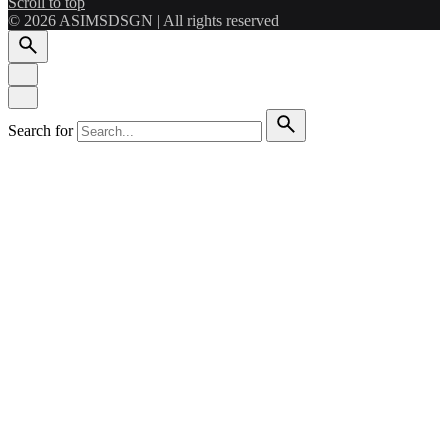
Scroll to top
© 2026 ASIMSDSGN | All rights reserved
Search for