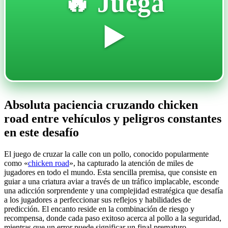
🔥 Juega
▶️
Absoluta paciencia cruzando chicken
road entre vehículos y peligros constantes
en este desafío
El juego de cruzar la calle con un pollo, conocido popularmente
como «
chicken road
», ha capturado la atención de miles de
jugadores en todo el mundo. Esta sencilla premisa, que consiste en
guiar a una criatura aviar a través de un tráfico implacable, esconde
una adicción sorprendente y una complejidad estratégica que desafía
a los jugadores a perfeccionar sus reflejos y habilidades de
predicción. El encanto reside en la combinación de riesgo y
recompensa, donde cada paso exitoso acerca al pollo a la seguridad,
mientras que un error puede significar un final prematuro.