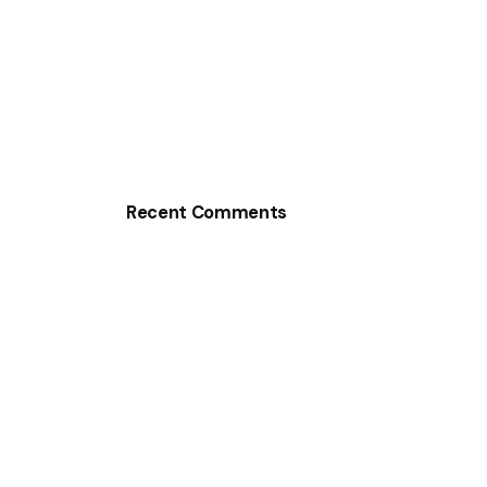
Recent Comments