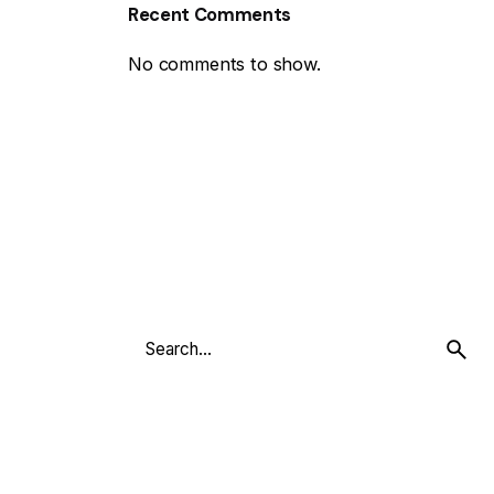
Recent Comments
No comments to show.
Search
for