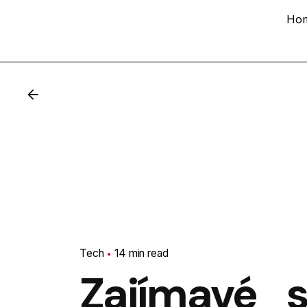
Ho
Tech
14 min read
Zajímavé_s