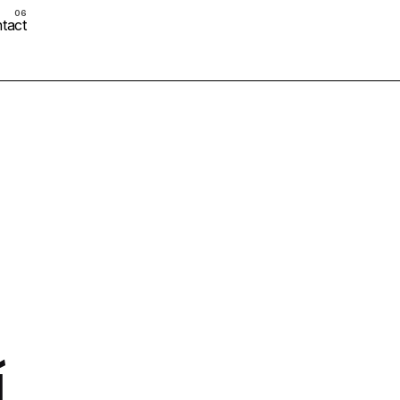
tact
í_