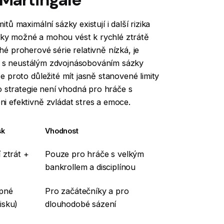
ů maximální sázky existují i další rizika
ticky možné a mohou vést k rychlé ztrátě
é proherové série relativně nízká, je
ený s neustálým zdvojnásobováním sázky
 proto důležité mít jasně stanovené limity
o strategie není vhodná pro hráče s
i efektivně zvládat stres a emoce.
sk
Vhodnost
 ztrát +
Pouze pro hráče s velkým
bankrollem a disciplínou
upné
Pro začátečníky a pro
isku)
dlouhodobé sázení