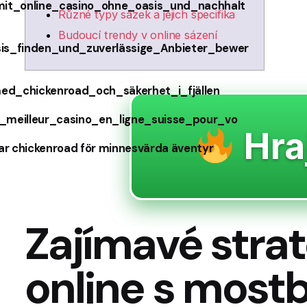
mit_online_casino_ohne_oasis_und_nachhalt
Různé typy sázek a jejich specifika
Budoucí trendy v online sázení
sis_finden_und_zuverlässige_Anbieter_bewer
ed_chickenroad_och_säkerhet_i_fjällen
_meilleur_casino_en_ligne_suisse_pour_vo
Hra
ar chickenroad för minnesvärda äventyr
Zajímavé strat
online s mostb