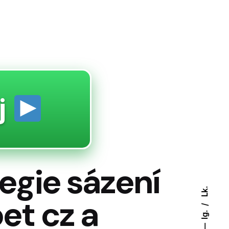
j
egie sázení
Lk.
et cz a
Ig.