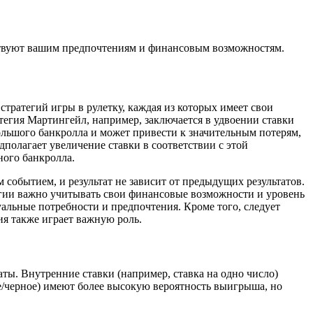
ствуют вашим предпочтениям и финансовым возможностям.
стратегий игры в рулетку, каждая из которых имеет свои
егия Мартингейл, например, заключается в удвоении ставки
ольшого банкролла и может привести к значительным потерям,
полагает увеличение ставки в соответствии с этой
ного банкролла.
 событием, и результат не зависит от предыдущих результатов.
егии важно учитывать свои финансовые возможности и уровень
уальные потребности и предпочтения. Кроме того, следует
ия также играет важную роль.
ты. Внутренние ставки (например, ставка на одно число)
е/черное) имеют более высокую вероятность выигрыша, но