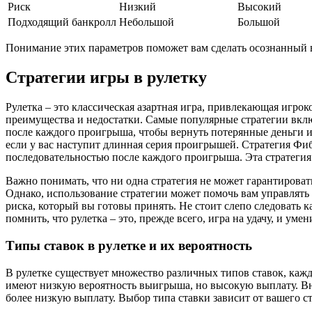
Риск
Низкий
Высокий
Подходящий банкролл
Небольшой
Большой
Понимание этих параметров поможет вам сделать осознанный 
Стратегии игры в рулетку
Рулетка – это классическая азартная игра, привлекающая игрок
преимущества и недостатки. Самые популярные стратегии вклю
после каждого проигрыша, чтобы вернуть потерянные деньги и
если у вас наступит длинная серия проигрышей. Стратегия Фиб
последовательностью после каждого проигрыша. Эта стратегия 
Важно понимать, что ни одна стратегия не может гарантироват
Однако, использование стратегии может помочь вам управлят
риска, который вы готовы принять. Не стоит слепо следовать к
помнить, что рулетка – это, прежде всего, игра на удачу, и у
Типы ставок в рулетке и их вероятность
В рулетке существует множество различных типов ставок, кажд
имеют низкую вероятность выигрыша, но высокую выплату. Вне
более низкую выплату. Выбор типа ставки зависит от вашего с