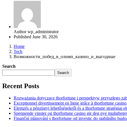
Author
wp_administrator
Published
June 30, 2026
Home
Tech
Возможности_побед_в_олимп_казино_и_выгодные
Search
Search
Recent Posts
Rozważania dotyczące thorfortune i perspektyw przyszłego zab
Exceptionnel divertissement en ligne grâce à thorfortune casino
Elemzés a pénzügyi lehetőségekről és a thorfortune stratégiai el
Spennende vinster og thorfortune casino gir deg nye muligheter
Finanční plánování s thorfortune od investic do stabilního budo