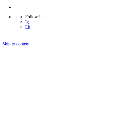
Follow Us
Ig.
Lk.
Skip to content
Home
Bio
Design Projects
Blog
Photography
Contact
© 2026 ASIMSDSGN | All rights reserved