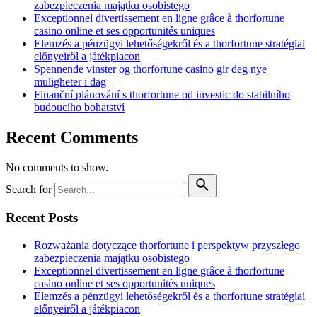
zabezpieczenia majątku osobistego
Exceptionnel divertissement en ligne grâce à thorfortune
casino online et ses opportunités uniques
Elemzés a pénzügyi lehetőségekről és a thorfortune stratégiai
előnyeiről a játékpiacon
Spennende vinster og thorfortune casino gir deg nye
muligheter i dag
Finanční plánování s thorfortune od investic do stabilního
budoucího bohatství
Recent Comments
No comments to show.
Search for
Recent Posts
Rozważania dotyczące thorfortune i perspektyw przyszłego
zabezpieczenia majątku osobistego
Exceptionnel divertissement en ligne grâce à thorfortune
casino online et ses opportunités uniques
Elemzés a pénzügyi lehetőségekről és a thorfortune stratégiai
előnyeiről a játékpiacon