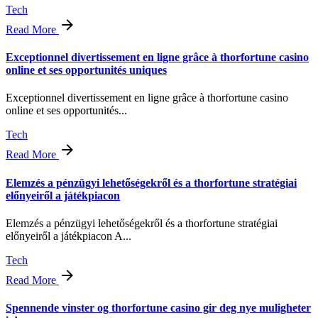
Tech
Read More
Exceptionnel divertissement en ligne grâce à thorfortune casino
online et ses opportunités uniques
Exceptionnel divertissement en ligne grâce à thorfortune casino
online et ses opportunités...
Tech
Read More
Elemzés a pénzügyi lehetőségekről és a thorfortune stratégiai
előnyeiről a játékpiacon
Elemzés a pénzügyi lehetőségekről és a thorfortune stratégiai
előnyeiről a játékpiacon A...
Tech
Read More
Spennende vinster og thorfortune casino gir deg nye muligheter