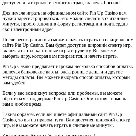
доступен для игроков из многих стран, включая Россию.
Для начала играть на официальном сайте Pin Up Casino вам
нужно зарегистрироваться. Это можно сделать в считанные
минуты, просто заполнив форму регистрации и подтвердив
свой электронный адрес.
После регистрации вы сможете начать играть на официальном
сайте Pin Up Casino. Вам будет доступен широкий спектр игр,
включая слоты, карточные игры и рулетку. Вы можете
выбрать игру, которая вам понравится, и начать играть.
Pin Up Casino предлагает игрокам несколько способов оплаты,
включая банковские карты, электронные деньги и другие
методы оплаты. Вы можете выбрать способ оплаты, который
вам удобен.
Если у вас возникнут вопросы или проблемы, вы можете
обратиться к поддержке Pin Up Casino. Они готовы помочь
вам в любое время.
Таким образом, если вы ищете официальный сайт Pin Up
Casino, то вы на правом пути. Вам доступен широкий спектр
игр, и вы можете начать играть в считанные минуты.
Зарегистрируйтесь сейчас и начните играть!