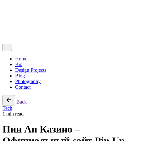
Follow Us
Ig.
Lk.
Contact Me
Home
Bio
Design Projects
Blog
Photography
Contact
Back
Tech
1 min read
Пин Ап Казино –
Официальный сайт Pin Up