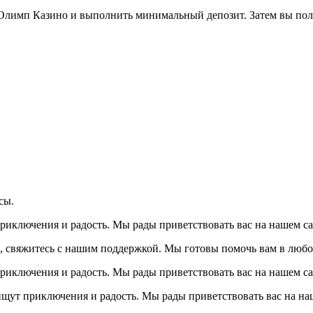
 Олимп Казино и выполнить минимальный депозит. Затем вы пол
сы.
риключения и радость. Мы рады приветствовать вас на нашем сай
а, свяжитесь с нашим поддержкой. Мы готовы помочь вам в любо
риключения и радость. Мы рады приветствовать вас на нашем сай
ищут приключения и радость. Мы рады приветствовать вас на наш