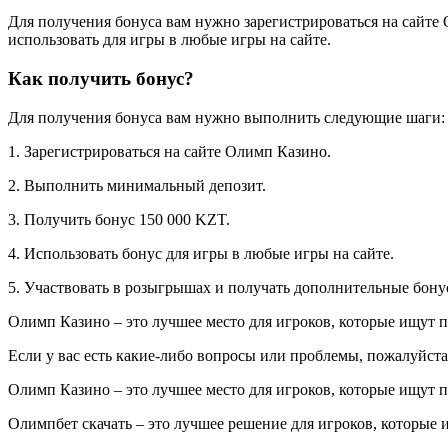
Для получения бонуса вам нужно зарегистрироваться на сайте
использовать для игры в любые игры на сайте.
Как получить бонус?
Для получения бонуса вам нужно выполнить следующие шаги:
1. Зарегистрироваться на сайте Олимп Казино.
2. Выполнить минимальный депозит.
3. Получить бонус 150 000 KZT.
4. Использовать бонус для игры в любые игры на сайте.
5. Участвовать в розыгрышах и получать дополнительные бону
Олимп Казино – это лучшее место для игроков, которые ищут п
Если у вас есть какие-либо вопросы или проблемы, пожалуйст
Олимп Казино – это лучшее место для игроков, которые ищут п
Олимпбет скачать – это лучшее решение для игроков, которые 