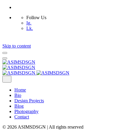
Follow Us
Ig.
Lk.
Skip to content
Home
Bio
Design Projects
Blog
Photography
Contact
© 2026 ASIMSDSGN | All rights reserved