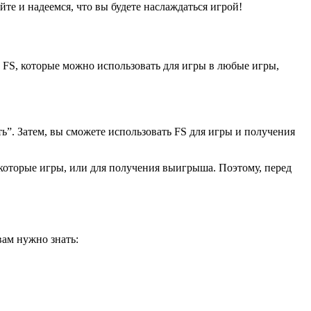
те и надеемся, что вы будете наслаждаться игрой!
0 FS, которые можно использовать для игры в любые игры,
ь”. Затем, вы сможете использовать FS для игры и получения
которые игры, или для получения выигрыша. Поэтому, перед
вам нужно знать: