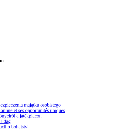
но
ezpieczenia majątku osobistego
 online et ses opportunités uniques
őnyeiről a játékpiacon
 i dag
ucího bohatství