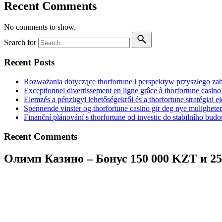
Recent Comments
No comments to show.
Search for
Recent Posts
Rozważania dotyczące thorfortune i perspektyw przyszłego zab
Exceptionnel divertissement en ligne grâce à thorfortune casino
Elemzés a pénzügyi lehetőségekről és a thorfortune stratégiai el
Spennende vinster og thorfortune casino gir deg nye muligheter
Finanční plánování s thorfortune od investic do stabilního budo
Recent Comments
Олимп Казино – Бонус 150 000 KZT и 2