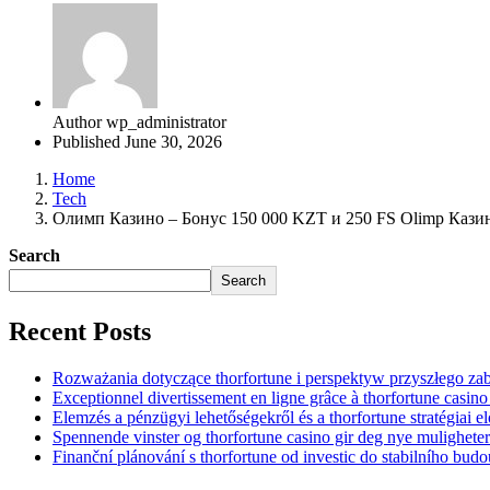
Author
wp_administrator
Published
June 30, 2026
Home
Tech
Олимп Казино – Бонус 150 000 KZT и 250 FS Olimp Кази
Search
Search
Recent Posts
Rozważania dotyczące thorfortune i perspektyw przyszłego zab
Exceptionnel divertissement en ligne grâce à thorfortune casino
Elemzés a pénzügyi lehetőségekről és a thorfortune stratégiai el
Spennende vinster og thorfortune casino gir deg nye muligheter
Finanční plánování s thorfortune od investic do stabilního budo