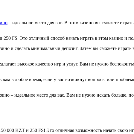
зино
– идеальное место для вас. В этом казино вы сможете играть
 250 FS. Это отличный способ начать играть в этом казино и п
азино и сделать минимальный депозит. Затем вы сможете играть 
длагает высокое качество игр и услуг. Вам не нужно беспокоить
 вам в любое время, если у вас возникнут вопросы или проблем
ино – идеальное место для вас. Вам не нужно искать больше, по
50 000 KZT и 250 FS! Это отличная возможность начать свою и