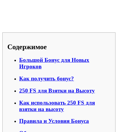
Содержимое
Большой Бонус для Новых
Игроков
Как получить бонус?
250 FS для Взятки на Высоту
Как использовать 250 FS для
взятки на высоту
Правила и Условия Бонуса