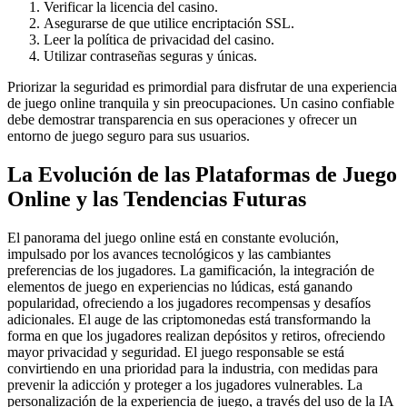
Verificar la licencia del casino.
Asegurarse de que utilice encriptación SSL.
Leer la política de privacidad del casino.
Utilizar contraseñas seguras y únicas.
Priorizar la seguridad es primordial para disfrutar de una experiencia
de juego online tranquila y sin preocupaciones. Un casino confiable
debe demostrar transparencia en sus operaciones y ofrecer un
entorno de juego seguro para sus usuarios.
La Evolución de las Plataformas de Juego
Online y las Tendencias Futuras
El panorama del juego online está en constante evolución,
impulsado por los avances tecnológicos y las cambiantes
preferencias de los jugadores. La gamificación, la integración de
elementos de juego en experiencias no lúdicas, está ganando
popularidad, ofreciendo a los jugadores recompensas y desafíos
adicionales. El auge de las criptomonedas está transformando la
forma en que los jugadores realizan depósitos y retiros, ofreciendo
mayor privacidad y seguridad. El juego responsable se está
convirtiendo en una prioridad para la industria, con medidas para
prevenir la adicción y proteger a los jugadores vulnerables. La
personalización de la experiencia de juego, a través del uso de la IA