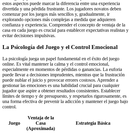
estos aspectos puede marcar la diferencia entre una experiencia
divertida y una pérdida frustrante. Los jugadores novatos deben
comenzar por los juegos más sencillos y, gradualmente, ir
explorando opciones más complejas a medida que adquieren
confianza y experiencia. Comprender el concepto de ventaja de la
casa en cada juego es crucial para establecer expectativas realistas y
evitar decisiones impulsivas.
La Psicología del Juego y el Control Emocional
La psicología juega un papel fundamental en el éxito del juego
online. Es vital mantener la calma y el control emocional,
especialmente en momentos de pérdidas o ganancias. La euforia
puede llevar a decisiones imprudentes, mientras que la frustración
puede nublar el juicio y provocar errores costosos. Aprender a
gestionar las emociones es una habilidad crucial para cualquier
jugador que aspire a obtener resultados consistentes. Establecer
límites de tiempo y de presupuesto, y respetarlos rigurosamente, es
una forma efectiva de prevenir la adicción y mantener el juego bajo
control.
Ventaja de la
Juego
Casa
Estrategia Básica
(Aproximada)