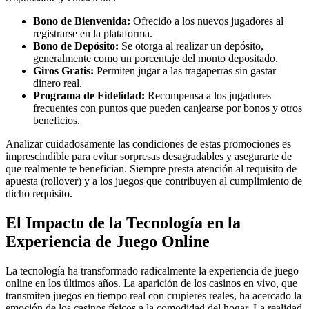
Bono de Bienvenida:
Ofrecido a los nuevos jugadores al
registrarse en la plataforma.
Bono de Depósito:
Se otorga al realizar un depósito,
generalmente como un porcentaje del monto depositado.
Giros Gratis:
Permiten jugar a las tragaperras sin gastar
dinero real.
Programa de Fidelidad:
Recompensa a los jugadores
frecuentes con puntos que pueden canjearse por bonos y otros
beneficios.
Analizar cuidadosamente las condiciones de estas promociones es
imprescindible para evitar sorpresas desagradables y asegurarte de
que realmente te benefician. Siempre presta atención al requisito de
apuesta (rollover) y a los juegos que contribuyen al cumplimiento de
dicho requisito.
El Impacto de la Tecnología en la
Experiencia de Juego Online
La tecnología ha transformado radicalmente la experiencia de juego
online en los últimos años. La aparición de los casinos en vivo, que
transmiten juegos en tiempo real con crupieres reales, ha acercado la
emoción de los casinos físicos a la comodidad del hogar. La realidad