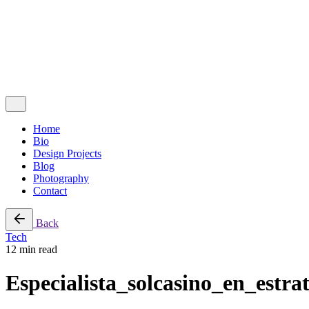
Follow Us
Ig.
Lk.
Contact Me
Home
Bio
Design Projects
Blog
Photography
Contact
Back
Tech
12 min read
Especialista_solcasino_en_estr