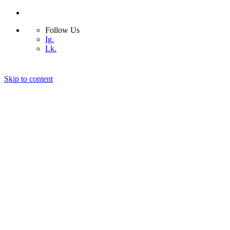
Follow Us
Ig.
Lk.
Skip to content
Home
Bio
Design Projects
Blog
Photography
Contact
© 2026 ASIMSDSGN | All rights reserved