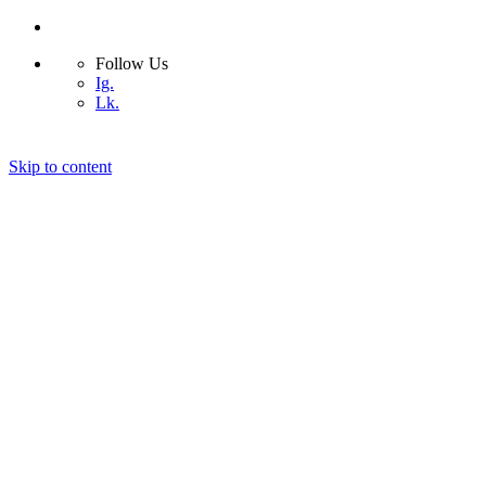
Follow Us
Ig.
Lk.
Skip to content
Home
Bio
Design Projects
Blog
Photography
Contact
© 2026 ASIMSDSGN | All rights reserved