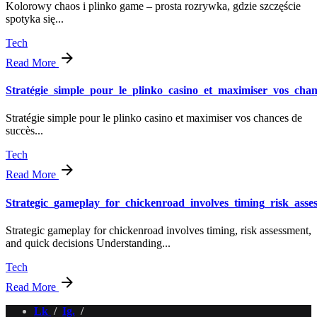
Kolorowy chaos i plinko game – prosta rozrywka, gdzie szczęście
spotyka się...
Tech
Read More
Stratégie_simple_pour_le_plinko_casino_et_maximiser_vos_chan
Stratégie simple pour le plinko casino et maximiser vos chances de
succès...
Tech
Read More
Strategic_gameplay_for_chickenroad_involves_timing_risk_ass
Strategic gameplay for chickenroad involves timing, risk assessment,
and quick decisions Understanding...
Tech
Read More
Lk
/
Ig.
/