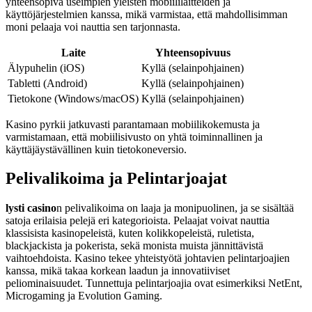
yhteensopiva useimpien yleisten mobiililaitteiden ja
käyttöjärjestelmien kanssa, mikä varmistaa, että mahdollisimman
moni pelaaja voi nauttia sen tarjonnasta.
Laite
Yhteensopivuus
Älypuhelin (iOS)
Kyllä (selainpohjainen)
Tabletti (Android)
Kyllä (selainpohjainen)
Tietokone (Windows/macOS)
Kyllä (selainpohjainen)
Kasino pyrkii jatkuvasti parantamaan mobiilikokemusta ja
varmistamaan, että mobiilisivusto on yhtä toiminnallinen ja
käyttäjäystävällinen kuin tietokoneversio.
Pelivalikoima ja Pelintarjoajat
lysti casino
n pelivalikoima on laaja ja monipuolinen, ja se sisältää
satoja erilaisia pelejä eri kategorioista. Pelaajat voivat nauttia
klassisista kasinopeleistä, kuten kolikkopeleistä, ruletista,
blackjackista ja pokerista, sekä monista muista jännittävistä
vaihtoehdoista. Kasino tekee yhteistyötä johtavien pelintarjoajien
kanssa, mikä takaa korkean laadun ja innovatiiviset
peliominaisuudet. Tunnettuja pelintarjoajia ovat esimerkiksi NetEnt,
Microgaming ja Evolution Gaming.