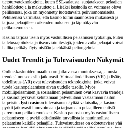
tietoturvateknologioita, kuten SSL-salausta, suojatakseen pelaajien
henkilötietoja ja maksutietoja. Lisäksi kasinolla on voimassa oleva
pelilisenssi, joka on myönnetty luotettavalta peliviranomaiselta.
Pelilisenssi varmistaa, että kasino toimii säännösten mukaisesti ja
tarjoaa pelaajilleen oikeudenmukaisen ja läpinäkyvän
pelikokemuksen.
Kasino tarjoaa usein myös vastuullisen pelaamisen työkaluja, kuten
talletusrajoituksia ja itsearviointitestejä, joiden avulla pelaajat voivat
hallita pelikäyttäytymistään ja ehkäistä peliongelmia.
Uudet Trendit ja Tulevaisuuden Näkymät
Online-kasinoiden maailma on jatkuvassa muutoksessa, ja uusia
trendejä nousee esiin jatkuvasti. Virtuaalitodellisuus (VR) ja lisätty
todellisuus (AR) ovat tulevaisuuden teknologioita, jotka voivat
tuoda kasinopelaamisen aivan uudelle tasolle. Myös
mobiilipelaaminen ja sosiaalinen pelaaminen ovat kasvavia trendejä,
ja kasinot pyrkivät kehittämään palveluitaan vastaamaan näihin
tarpeisiin.
lysti casino
n tulevaisuus näyttää valoisalta, ja kasino
pyrkii jatkuvasti innovoimaan ja tarjoamaan pelaajilleen entistä
paremman pelikokemuksen. Kasino panostaa myös vastuulliseen
pelaamiseen ja pyrkii edistämään turvallista ja nautinnollista
pelaamista kaikille pelaajille. Tulevaisuudessa on odotettavissa yhä