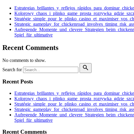
Estrategias_brillantes_y_reflejos_rápidos_para_dominar_chic
Kolorowy_chaos_i_plinko_game_prosta_rozrywka_gdzie_szcz
Stratégie_simple_pour_le_plinko_casino_et_maximiser_vos_c
Strategic_gameplay_for_chickenroad_involves_timing_risk_a
Aufregende_Momente_und_clevere_Strategien_beim_chickenr
Spiel_für_ultimative
Recent Comments
No comments to show.
Search for
Recent Posts
Estrategias_brillantes_y_reflejos_rápidos_para_dominar_chic
Kolorowy_chaos_i_plinko_game_prosta_rozrywka_gdzie_szcz
Stratégie_simple_pour_le_plinko_casino_et_maximiser_vos_c
Strategic_gameplay_for_chickenroad_involves_timing_risk_a
Aufregende_Momente_und_clevere_Strategien_beim_chickenr
Spiel_für_ultimative
Recent Comments