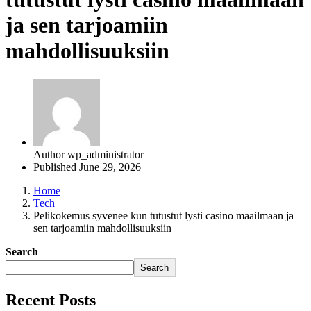
ja sen tarjoamiin
mahdollisuuksiin
Author
wp_administrator
Published
June 29, 2026
Home
Tech
Pelikokemus syvenee kun tutustut lysti casino maailmaan ja
sen tarjoamiin mahdollisuuksiin
Search
Search
Recent Posts