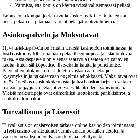
Varmista, että bonus on käytettävissä valitsemassasi pelissä.
Bonusten ja kampanjoiden avulla kasino pyrkii houkuttelemaan
uusia pelaajia ja pitämään vanhat pelaajat motivoituneina.
Asiakaspalvelu ja Maksutavat
Hyvä asiakaspalvelu on erittäin tärkeää kasinoiden toiminnassa, ja
lysti casino
pyrkii tarjoamaan pelaajilleen nopeaa ja asiantuntevaa
tukea. Asiakaspalvelu on yleensä saatavilla useiden eri kanavien
kautta, kuten sähköpostitse, live-chatin kautta ja puhelimitse.
Palveluhenkilökunta on koulutettu vastaamaan pelaajien
kysymyksiin ja ratkaisemaan ongelmia tehokkaasti. Maksutavat ovat
myös tärkeä osa kasinokokemusta, ja
lysti casino
tarjoaa useita eri
maksutapoja, joista pelaajat voivat valita itselleen sopivimman.
Yleisiä maksutapoja ovat esimerkiksi luottokortit, pankkisiirrot ja
sähköiset lompakot.
Turvallisuus ja Lisenssit
Turvallisuus on ensiarvoisen tärkeää online-kasinoiden toiminnassa,
ja
lysti casino
on sitoutunut varmistamaan pelaajien tietojen ja
varojen turvallisuuden. Kasino käyttää kehittyneitä