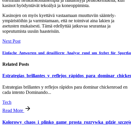
enemmän henkilökohtaisempia ja räätälöityjä pelikokemuksia, kun
kasinot hyödyntävät tekoälyä ja koneoppimista.
Kasinojen on myös kyettävä vastaamaan muuttuviin sääntely-
ympäristöihin ja varmistamaan, että ne toimivat aina lakien ja
asetusten mukaisesti. Tämä edellyttää jatkuvaa seurantaa ja
sopeutumista uusiin haasteisiin.
Next Post
Einfache_Antworten_und_detaillierte_Analyse_rund_um_fezbet_für_Sportf
Related Posts
Estrategias_brillantes_y_reflejos_rápidos_para_dominar_chick
Estrategias brillantes y reflejos rápidos para dominar chickenroad en
cada intento Dominando...
Tech
Read More
Kolorowy_chaos_i_plinko_game_prosta_rozrywka_gdzie_szczęśc