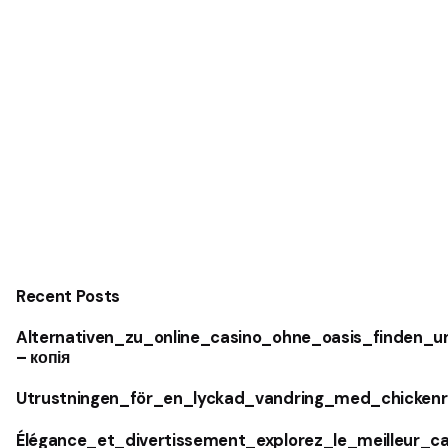
Recent Posts
Alternativen_zu_online_casino_ohne_oasis_finden_u
– копія
Utrustningen_för_en_lyckad_vandring_med_chickenr
Élégance_et_divertissement_explorez_le_meilleur_c