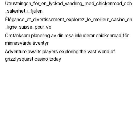
Utrustningen_för_en_lyckad_vandring_med_chickenroad_och
_säkerhet_i_fjällen
Élégance_et_divertissement_explorez_le_meilleur_casino_en
_ligne_suisse_pour_vo
Omtänksam planering av din resa inkluderar chickenroad för
minnesvärda äventyr
Adventure awaits players exploring the vast world of
grizzlysquest casino today