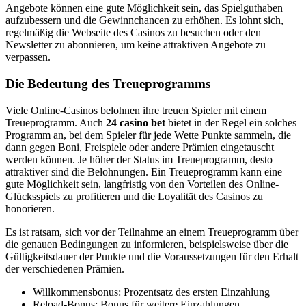
Angebote können eine gute Möglichkeit sein, das Spielguthaben
aufzubessern und die Gewinnchancen zu erhöhen. Es lohnt sich,
regelmäßig die Webseite des Casinos zu besuchen oder den
Newsletter zu abonnieren, um keine attraktiven Angebote zu
verpassen.
Die Bedeutung des Treueprogramms
Viele Online-Casinos belohnen ihre treuen Spieler mit einem
Treueprogramm. Auch
24 casino bet
bietet in der Regel ein solches
Programm an, bei dem Spieler für jede Wette Punkte sammeln, die
dann gegen Boni, Freispiele oder andere Prämien eingetauscht
werden können. Je höher der Status im Treueprogramm, desto
attraktiver sind die Belohnungen. Ein Treueprogramm kann eine
gute Möglichkeit sein, langfristig von den Vorteilen des Online-
Glücksspiels zu profitieren und die Loyalität des Casinos zu
honorieren.
Es ist ratsam, sich vor der Teilnahme an einem Treueprogramm über
die genauen Bedingungen zu informieren, beispielsweise über die
Gültigkeitsdauer der Punkte und die Voraussetzungen für den Erhalt
der verschiedenen Prämien.
Willkommensbonus: Prozentsatz des ersten Einzahlung
Reload-Bonus: Bonus für weitere Einzahlungen