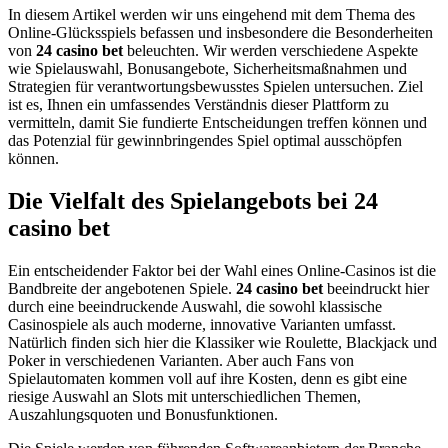
In diesem Artikel werden wir uns eingehend mit dem Thema des
Online-Glücksspiels befassen und insbesondere die Besonderheiten
von
24 casino bet
beleuchten. Wir werden verschiedene Aspekte
wie Spielauswahl, Bonusangebote, Sicherheitsmaßnahmen und
Strategien für verantwortungsbewusstes Spielen untersuchen. Ziel
ist es, Ihnen ein umfassendes Verständnis dieser Plattform zu
vermitteln, damit Sie fundierte Entscheidungen treffen können und
das Potenzial für gewinnbringendes Spiel optimal ausschöpfen
können.
Die Vielfalt des Spielangebots bei 24
casino bet
Ein entscheidender Faktor bei der Wahl eines Online-Casinos ist die
Bandbreite der angebotenen Spiele.
24 casino bet
beeindruckt hier
durch eine beeindruckende Auswahl, die sowohl klassische
Casinospiele als auch moderne, innovative Varianten umfasst.
Natürlich finden sich hier die Klassiker wie Roulette, Blackjack und
Poker in verschiedenen Varianten. Aber auch Fans von
Spielautomaten kommen voll auf ihre Kosten, denn es gibt eine
riesige Auswahl an Slots mit unterschiedlichen Themen,
Auszahlungsquoten und Bonusfunktionen.