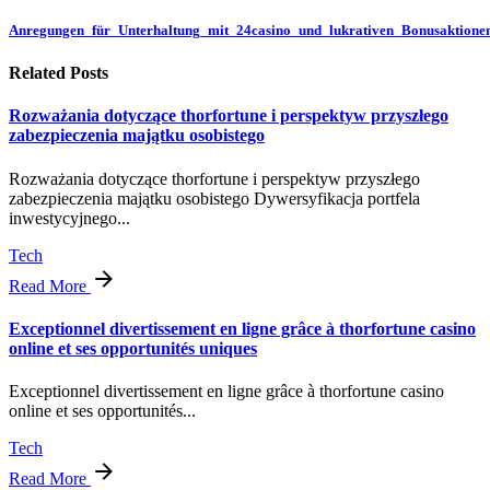
Anregungen_für_Unterhaltung_mit_24casino_und_lukrativen_Bonusaktione
Related Posts
Rozważania dotyczące thorfortune i perspektyw przyszłego
zabezpieczenia majątku osobistego
Rozważania dotyczące thorfortune i perspektyw przyszłego
zabezpieczenia majątku osobistego Dywersyfikacja portfela
inwestycyjnego...
Tech
Read More
Exceptionnel divertissement en ligne grâce à thorfortune casino
online et ses opportunités uniques
Exceptionnel divertissement en ligne grâce à thorfortune casino
online et ses opportunités...
Tech
Read More