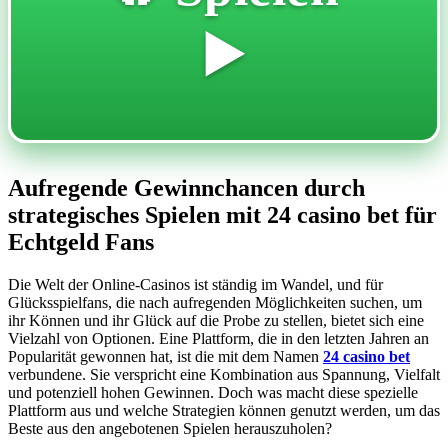
▶️
Aufregende Gewinnchancen durch
strategisches Spielen mit 24 casino bet für
Echtgeld Fans
Die Welt der Online-Casinos ist ständig im Wandel, und für
Glücksspielfans, die nach aufregenden Möglichkeiten suchen, um
ihr Können und ihr Glück auf die Probe zu stellen, bietet sich eine
Vielzahl von Optionen. Eine Plattform, die in den letzten Jahren an
Popularität gewonnen hat, ist die mit dem Namen
24 casino bet
verbundene. Sie verspricht eine Kombination aus Spannung, Vielfalt
und potenziell hohen Gewinnen. Doch was macht diese spezielle
Plattform aus und welche Strategien können genutzt werden, um das
Beste aus den angebotenen Spielen herauszuholen?