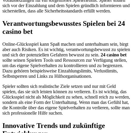
Voraussetzungen für ein sorgenfreies Spielerlebnis. Spieler sollten
sich vor der Einzahlung und dem Spielen gründlich informieren und
sicherstellen, dass alle Sicherheitsstandards erfüllt werden.
Verantwortungsbewusstes Spielen bei 24
casino bet
Online-Glücksspiel kann Spaß machen und unterhaltsam sein, birgt
aber auch Risiken. Es ist wichtig, verantwortungsbewusst zu spielen
und sich der potenziellen Gefahren bewusst zu sein.
24 casino bet
sollte seinen Spielern Tools und Ressourcen zur Verfügung stellen,
um das eigene Spielverhalten zu kontrollieren und zu begrenzen.
Dazu gehören beispielsweise Einzahlungslimits, Verlustlimits,
Selbstsperren und Links zu Hilfsorganisationen.
Spieler sollten sich realistische Ziele setzen und nur mit Geld
spielen, das sie sich leisten können zu verlieren. Es ist wichtig, das
Glücksspiel nicht als Möglichkeit zu sehen, schnell reich zu werden,
sondern als eine Form der Unterhaltung. Wenn man das Gefühl hat,
die Kontrolle über das eigene Spielverhalten zu verlieren, sollte man
sich professionelle Hilfe suchen.
Innovative Trends und zukünftige