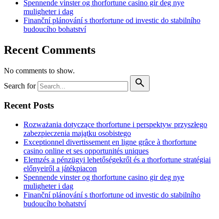
Spennende vinster og thorfortune casino gir deg nye
muligheter i dag
Finanční plánování s thorfortune od investic do stabilního
budoucího bohatství
Recent Comments
No comments to show.
Search for
Recent Posts
Rozważania dotyczące thorfortune i perspektyw przyszłego
zabezpieczenia majątku osobistego
Exceptionnel divertissement en ligne grâce à thorfortune
casino online et ses opportunités uniques
Elemzés a pénzügyi lehetőségekről és a thorfortune stratégiai
előnyeiről a játékpiacon
Spennende vinster og thorfortune casino gir deg nye
muligheter i dag
Finanční plánování s thorfortune od investic do stabilního
budoucího bohatství