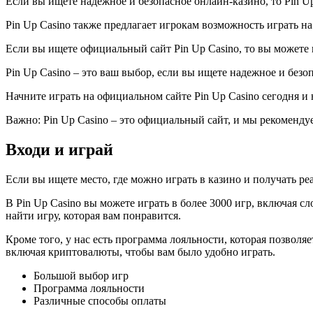
Если вы ищете надежное и безопасное онлайн-казино, то Pin Up Ca
Pin Up Casino также предлагает игрокам возможность играть на
Если вы ищете официальный сайт Pin Up Casino, то вы можете н
Pin Up Casino – это ваш выбор, если вы ищете надежное и безопас
Начните играть на официальном сайте Pin Up Casino сегодня и 
Важно: Pin Up Casino – это официальный сайт, и мы рекоменду
Входи и играй
Если вы ищете место, где можно играть в казино и получать р
В Pin Up Casino вы можете играть в более 3000 игр, включая 
найти игру, которая вам понравится.
Кроме того, у нас есть программа лояльности, которая позвол
включая криптовалюты, чтобы вам было удобно играть.
Большой выбор игр
Программа лояльности
Различные способы оплаты