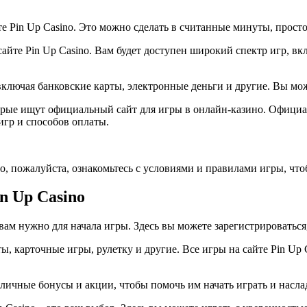
е Pin Up Casino. Это можно сделать в считанные минуты, просто
айте Pin Up Casino. Вам будет доступен широкий спектр игр, вк
 включая банковские карты, электронные деньги и другие. Вы мо
торые ищут официальный сайт для игры в онлайн-казино. Официа
игр и способов оплаты.
o, пожалуйста, ознакомьтесь с условиями и правилами игры, что
n Up Casino
ам нужно для начала игры. Здесь вы можете зарегистрироваться, 
оты, карточные игры, рулетку и другие. Все игры на сайте Pin U
личные бонусы и акции, чтобы помочь им начать играть и насла