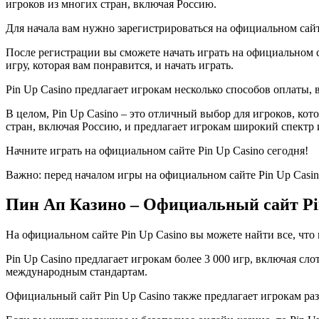
игроков из многих стран, включая Россию.
Для начала вам нужно зарегистрироваться на официальном сайт
После регистрации вы сможете начать играть на официальном с
игру, которая вам понравится, и начать играть.
Pin Up Casino предлагает игрокам несколько способов оплаты,
В целом, Pin Up Casino – это отличный выбор для игроков, ко
стран, включая Россию, и предлагает игрокам широкий спектр 
Начните играть на официальном сайте Pin Up Casino сегодня!
Важно: перед началом игры на официальном сайте Pin Up Casin
Пин Ап Казино – Официальный сайт Pi
На официальном сайте Pin Up Casino вы можете найти все, что в
Pin Up Casino предлагает игрокам более 3 000 игр, включая сл
международным стандартам.
Официальный сайт Pin Up Casino также предлагает игрокам раз