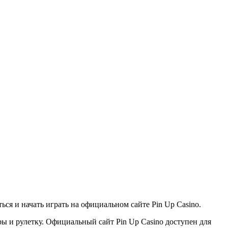
ься и начать играть на официальном сайте Pin Up Casino.
ры и рулетку. Официальный сайт Pin Up Casino доступен для