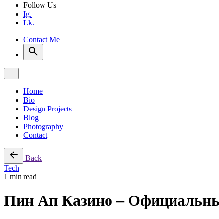
Follow Us
Ig.
Lk.
Contact Me
Home
Bio
Design Projects
Blog
Photography
Contact
Back
Tech
1 min read
Пин Ап Казино – Официальный 