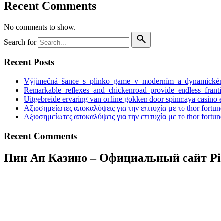
Recent Comments
No comments to show.
Search for
Recent Posts
Výjimečná_šance_s_plinko_game_v_moderním_a_dynamickém
Remarkable_reflexes_and_chickenroad_provide_endless_franti
Uitgebreide ervaring van online gokken door spinmaya casino
Αξιοσημείωτες αποκαλύψεις για την επιτυχία με το thor fortune
Αξιοσημείωτες αποκαλύψεις για την επιτυχία με το thor fortune
Recent Comments
Пин Ап Казино – Официальный сайт Pin 