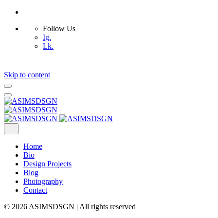
Follow Us
Ig.
Lk.
Skip to content
Home
Bio
Design Projects
Blog
Photography
Contact
© 2026 ASIMSDSGN | All rights reserved