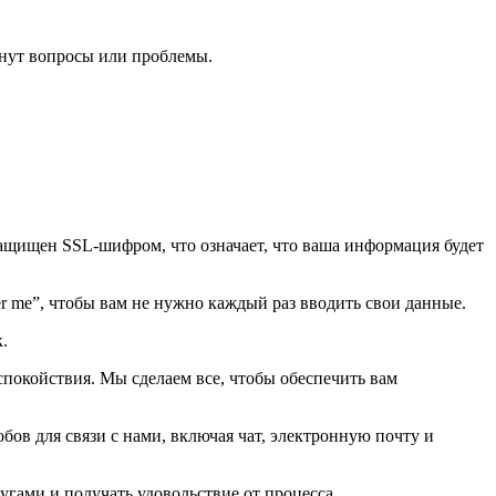
икнут вопросы или проблемы.
ащищен SSL-шифром, что означает, что ваша информация будет
er me”, чтобы вам не нужно каждый раз вводить свои данные.
.
спокойствия. Мы сделаем все, чтобы обеспечить вам
ов для связи с нами, включая чат, электронную почту и
угами и получать удовольствие от процесса.