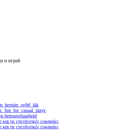
и и играй
_herním_světě_lák
c_fun_for_casual_playe
 en betrouwbaarheid
 και τις επενδυτικές ευκαιρίες
 και τις επενδυτικές ευκαιρίες