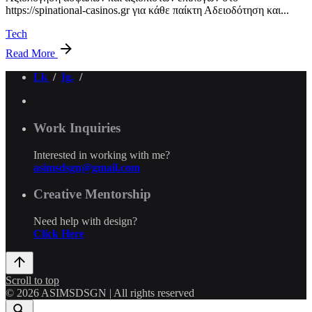
https://spinational-casinos.gr για κάθε παίκτη Αδειοδότηση και...
Tech
Read More
Lk
/
Ig.
/
Work Inquiries
Interested in working with me?
asimsdsgn@gmail.com
Creative Mentorship
Need help with design?
Click Here
Scroll to top
© 2026 ASIMSDSGN | All rights reserved