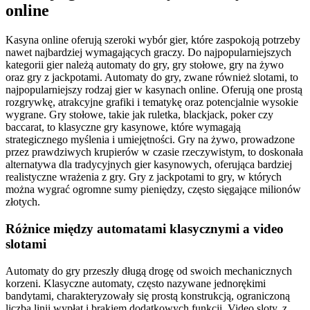
online
Kasyna online oferują szeroki wybór gier, które zaspokoją potrzeby
nawet najbardziej wymagających graczy. Do najpopularniejszych
kategorii gier należą automaty do gry, gry stołowe, gry na żywo
oraz gry z jackpotami. Automaty do gry, zwane również slotami, to
najpopularniejszy rodzaj gier w kasynach online. Oferują one prostą
rozgrywkę, atrakcyjne grafiki i tematykę oraz potencjalnie wysokie
wygrane. Gry stołowe, takie jak ruletka, blackjack, poker czy
baccarat, to klasyczne gry kasynowe, które wymagają
strategicznego myślenia i umiejętności. Gry na żywo, prowadzone
przez prawdziwych krupierów w czasie rzeczywistym, to doskonała
alternatywa dla tradycyjnych gier kasynowych, oferująca bardziej
realistyczne wrażenia z gry. Gry z jackpotami to gry, w których
można wygrać ogromne sumy pieniędzy, często sięgające milionów
złotych.
Różnice między automatami klasycznymi a video
slotami
Automaty do gry przeszły długą drogę od swoich mechanicznych
korzeni. Klasyczne automaty, często nazywane jednorękimi
bandytami, charakteryzowały się prostą konstrukcją, ograniczoną
liczbą linii wypłat i brakiem dodatkowych funkcji. Video sloty, z