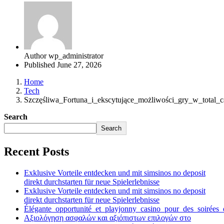
Author
wp_administrator
Published
June 27, 2026
Home
Tech
Szczęśliwa_Fortuna_i_ekscytujące_możliwości_gry_w_total_c
Search
Search
Recent Posts
Exklusive Vorteile entdecken und mit simsinos no deposit
direkt durchstarten für neue Spielerlebnisse
Exklusive Vorteile entdecken und mit simsinos no deposit
direkt durchstarten für neue Spielerlebnisse
Élégante_opportunité_et_playjonny_casino_pour_des_soirées_d
Αξιολόγηση ασφαλών και αξιόπιστων επιλογών στο