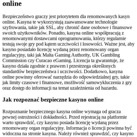
online
Bezpieczeństwo graczy jest priorytetem dla renomowanych kasyn
online. Kasyna te wykorzystują zaawansowane technologie
szyfrowania, takie jak SSL, aby chronić dane osobowe i finansowe
swoich użytkowników. Ponadto, kasyna online współpracują z
renomowanymi dostawcami oprogramowania, którzy regularnie
testują swoje gry pod kątem uczciwości i losowości. Ważne jest, aby
kasyno posiadało licencję wydaną przez renomowany organ
regulacyjny, taki jak Malta Gaming Authority, UK Gambling
Commission czy Curacao eGaming. Licencja ta gwarantuje, że
kasyno działa zgodnie z prawem i przestrzega określonych
standardów bezpieczeństwa i uczciwości. Dodatkowo, kasyna
online powinny oferować narzędzia do odpowiedzialnej gry, takie
jak limity czasowe i finansowe, możliwość samowykluczenia z gry
oraz dostęp do informacji na temat uzależnienia od hazardu.
Jak rozpoznać bezpieczne kasyno online
Rozpoznanie bezpiecznego kasyna online wymaga od gracza
pewnej ostrożności i dokładności. Przed rejestracją na platformie
warto sprawdzić, czy kasyno posiada licencję wydaną przez
renomowany organ regulacyjny. Informacja o licencji powinna być
widoczna na stronie kasyna. Należy również sprawdzić, czy kasyno