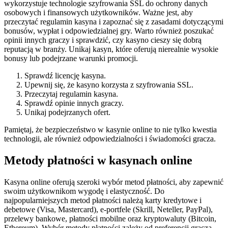
wykorzystuje technologie szyfrowania SSL do ochrony danych
osobowych i finansowych użytkowników. Ważne jest, aby
przeczytać regulamin kasyna i zapoznać się z zasadami dotyczącymi
bonusów, wypłat i odpowiedzialnej gry. Warto również poszukać
opinii innych graczy i sprawdzić, czy kasyno cieszy się dobrą
reputacją w branży. Unikaj kasyn, które oferują nierealnie wysokie
bonusy lub podejrzane warunki promocji.
Sprawdź licencję kasyna.
Upewnij się, że kasyno korzysta z szyfrowania SSL.
Przeczytaj regulamin kasyna.
Sprawdź opinie innych graczy.
Unikaj podejrzanych ofert.
Pamiętaj, że bezpieczeństwo w kasynie online to nie tylko kwestia
technologii, ale również odpowiedzialności i świadomości gracza.
Metody płatności w kasynach online
Kasyna online oferują szeroki wybór metod płatności, aby zapewnić
swoim użytkownikom wygodę i elastyczność. Do
najpopularniejszych metod płatności należą karty kredytowe i
debetowe (Visa, Mastercard), e-portfele (Skrill, Neteller, PayPal),
przelewy bankowe, płatności mobilne oraz kryptowaluty (Bitcoin,
Ethereum). Wybór metody płatności zależy od preferencji gracza,