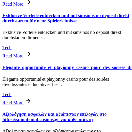
Read More
Exklusive Vorteile entdecken und mit simsinos no deposit direkt
durchstarten für neue Spielerlebnisse
Exklusive Vorteile entdecken und mit simsinos no deposit direkt
durchstarten für neue...
Tech
Read More
Élégante_opportunité_et_playjonny_casino_pour_des_soirées_div
Élégante opportunité et playjonny casino pour des soirées
divertissantes et lucratives Les...
Tech
Read More
Αξιολόγηση ασφαλών και αξιόπιστων επιλογών στο
https://spinational-casinos.gr για κάθε παίκτη
Αξιολόγηση ασφαλών και αξιόπιστων επιλογών στο