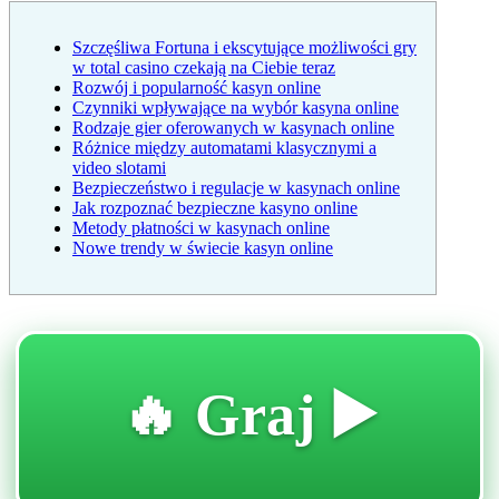
Szczęśliwa Fortuna i ekscytujące możliwości gry
w total casino czekają na Ciebie teraz
Rozwój i popularność kasyn online
Czynniki wpływające na wybór kasyna online
Rodzaje gier oferowanych w kasynach online
Różnice między automatami klasycznymi a
video slotami
Bezpieczeństwo i regulacje w kasynach online
Jak rozpoznać bezpieczne kasyno online
Metody płatności w kasynach online
Nowe trendy w świecie kasyn online
🔥 Graj ▶️