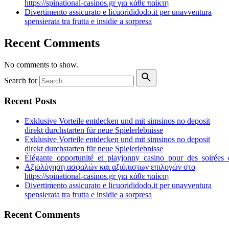
https://spinational-casinos.gr για κάθε παίκτη
Divertimento assicurato e licuorididodo.it per unavventura
spensierata tra frutta e insidie a sorpresa
Recent Comments
No comments to show.
Search for
Recent Posts
Exklusive Vorteile entdecken und mit simsinos no deposit
direkt durchstarten für neue Spielerlebnisse
Exklusive Vorteile entdecken und mit simsinos no deposit
direkt durchstarten für neue Spielerlebnisse
Élégante_opportunité_et_playjonny_casino_pour_des_soirées_d
Αξιολόγηση ασφαλών και αξιόπιστων επιλογών στο
https://spinational-casinos.gr για κάθε παίκτη
Divertimento assicurato e licuorididodo.it per unavventura
spensierata tra frutta e insidie a sorpresa
Recent Comments