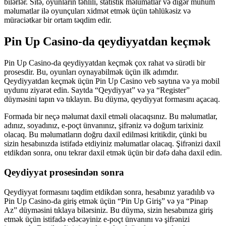
bilərlər. Sitə, oyunların təhlili, statistik məlumatlar və digər mühüm
məlumatlar ilə oyunçuları xidmət etmək üçün təhlükəsiz və
müraciətkar bir ortam təqdim edir.
Pin Up Casino-da qeydiyyatdan keçmək
Pin Up Casino-da qeydiyyatdan keçmək çox rahat və sürətli bir
prosesdir. Bu, oyunları oynayabilmək üçün ilk adımdır.
Qeydiyyatdan keçmək üçün Pin Up Casino veb saytına və ya mobil
uydunu ziyarət edin. Saytda “Qeydiyyat” və ya “Register”
düyməsini tapın və tıklayın. Bu düymə, qeydiyyat formasını açacaq.
Formada bir neçə məlumat daxil etməli olacaqsınız. Bu məlumatlar,
adınız, soyadınız, e-poçt ünvanınız, şifrəniz və doğum tarixiniz
olacaq. Bu məlumatların doğru daxil edilməsi kritikdir, çünki bu
sizin hesabınızda istifadə etdiyiniz məlumatlar olacaq. Şifrənizi daxil
etdikdən sonra, onu tekrar daxil etmək üçün bir dəfə daha daxil edin.
Qeydiyyat prosesindən sonra
Qeydiyyat formasını təqdim etdikdən sonra, hesabınız yaradılıb və
Pin Up Casino-da giriş etmək üçün “Pin Up Giriş” və ya “Pinap
Az” düyməsini tıklaya bilərsiniz. Bu düymə, sizin hesabınıza giriş
etmək üçün istifadə edəcəyiniz e-poçt ünvanını və şifrənizi