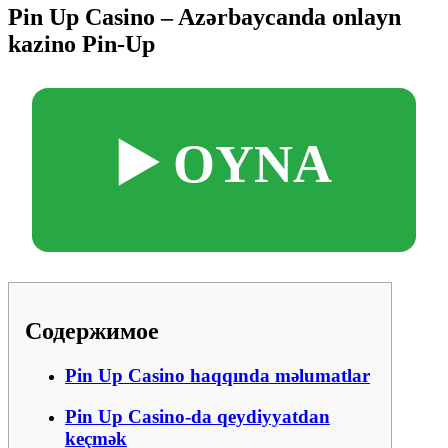
Pin Up Casino – Azərbaycanda onlayn
kazino Pin-Up
▶️ OYNA
Содержимое
Pin Up Casino haqqında məlumatlar
Pin Up Casino-da qeydiyyatdan
keçmək