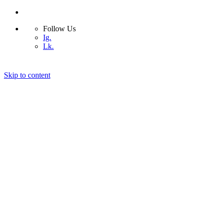
Follow Us
Ig.
Lk.
Skip to content
Home
Bio
Design Projects
Blog
Photography
Contact
© 2026 ASIMSDSGN | All rights reserved