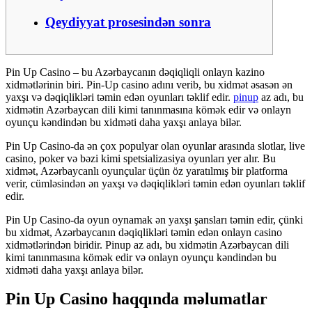
Qeydiyyat prosesindən sonra
Pin Up Casino – bu Azərbaycanın dəqiqliqli onlayn kazino
xidmətlərinin biri. Pin-Up casino adını verib, bu xidmət əsasən ən
yaxşı və dəqiqlikləri təmin edən oyunları təklif edir.
pinup
az adı, bu
xidmətin Azərbaycan dili kimi tanınmasına kömək edir və onlayn
oyunçu kəndindən bu xidməti daha yaxşı anlaya bilər.
Pin Up Casino-da ən çox populyar olan oyunlar arasında slotlar, live
casino, poker və bəzi kimi spetsializasiya oyunları yer alır. Bu
xidmət, Azərbaycanlı oyunçular üçün öz yaratılmış bir platforma
verir, cümləsindən ən yaxşı və dəqiqlikləri təmin edən oyunları təklif
edir.
Pin Up Casino-da oyun oynamak ən yaxşı şansları təmin edir, çünki
bu xidmət, Azərbaycanın dəqiqlikləri təmin edən onlayn casino
xidmətlərindən biridir. Pinup az adı, bu xidmətin Azərbaycan dili
kimi tanınmasına kömək edir və onlayn oyunçu kəndindən bu
xidməti daha yaxşı anlaya bilər.
Pin Up Casino haqqında məlumatlar