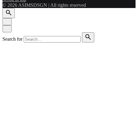
© 2026 ASIMSDSGN | All rights reserved
Search for