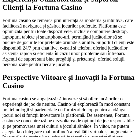
Clienți la Fortuna Casino
Fortuna casino se remarcă prin interfața sa modernă și intuitivă, care
facilitează navigarea și găsirea jocurilor preferate. Platforma este
optimizată pentru toate dispozitivele, inclusiv computere desktop,
laptopuri, tablete și smartphone-uri, permițând jucătorilor să se
bucure de jocurile lor preferate oriunde s-ar afla. Suportul clienți este
disponibil 24/7 prin chat live, e-mail și telefon, oferind jucătorilor
asistență rapidă și eficientă în cazul unor probleme sau întrebări.
Agenții de suport sunt bine pregătiți și prietenoși, oferind soluții
personalizate pentru fiecare jucător.
Perspective Viitoare și Inovații la Fortuna
Casino
Fortuna casino se angajează să inoveze și să ofere jucătorilor o
experiență de joc de neuitat. Casino-ul explorează în mod constant
noi tehnologii și parteneriate cu furnizori de top pentru a adăuga
jocuri noi și funcții inovatoare la platformă. De asemenea, Fortuna
casino se concentrează pe dezvoltarea de opțiuni de joc responsabile
și pe promovarea unei culturi a jocului sănătos. În viitor, ne putem
aștepta la o integrare mai profundă a realității virtuale și augmentate