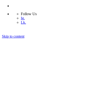
Follow Us
Ig.
Lk.
Skip to content
Home
Bio
Design Projects
Blog
Photography
Contact
© 2026 ASIMSDSGN | All rights reserved