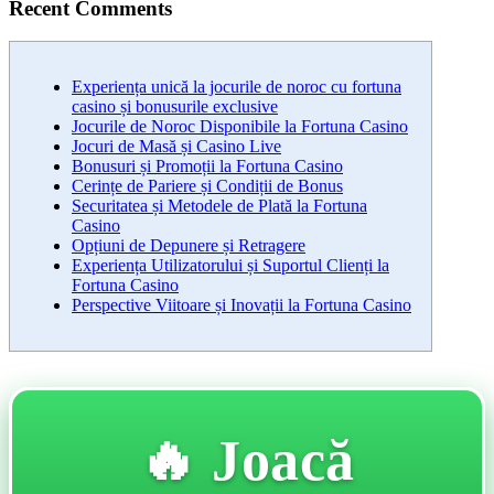
Recent Comments
Experiența unică la jocurile de noroc cu fortuna
casino și bonusurile exclusive
Jocurile de Noroc Disponibile la Fortuna Casino
Jocuri de Masă și Casino Live
Bonusuri și Promoții la Fortuna Casino
Cerințe de Pariere și Condiții de Bonus
Securitatea și Metodele de Plată la Fortuna
Casino
Opțiuni de Depunere și Retragere
Experiența Utilizatorului și Suportul Clienți la
Fortuna Casino
Perspective Viitoare și Inovații la Fortuna Casino
🔥 Joacă