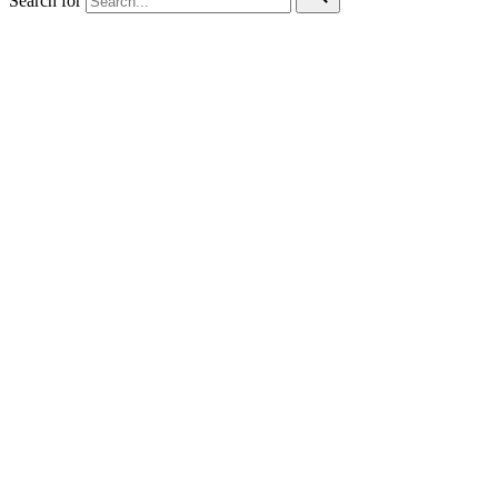
Search for