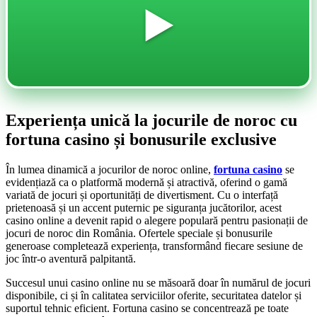
▶️
Experiența unică la jocurile de noroc cu
fortuna casino și bonusurile exclusive
În lumea dinamică a jocurilor de noroc online,
fortuna casino
se
evidențiază ca o platformă modernă și atractivă, oferind o gamă
variată de jocuri și oportunități de divertisment. Cu o interfață
prietenoasă și un accent puternic pe siguranța jucătorilor, acest
casino online a devenit rapid o alegere populară pentru pasionații de
jocuri de noroc din România. Ofertele speciale și bonusurile
generoase completează experiența, transformând fiecare sesiune de
joc într-o aventură palpitantă.
Succesul unui casino online nu se măsoară doar în numărul de jocuri
disponibile, ci și în calitatea serviciilor oferite, securitatea datelor și
suportul tehnic eficient. Fortuna casino se concentrează pe toate