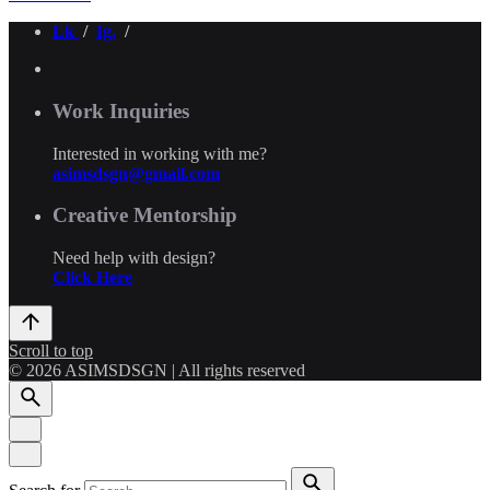
Lk
/
Ig.
/
Work Inquiries
Interested in working with me?
asimsdsgn@gmail.com
Creative Mentorship
Need help with design?
Click Here
Scroll to top
© 2026 ASIMSDSGN | All rights reserved