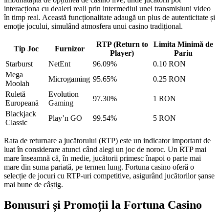
interacționa cu dealeri reali prin intermediul unei transmisiuni video
în timp real. Această funcționalitate adaugă un plus de autenticitate și
emoție jocului, simulând atmosfera unui casino tradițional.
RTP (Return to
Limita Minimă de
Tip Joc
Furnizor
Player)
Pariu
Starburst
NetEnt
96.09%
0.10 RON
Mega
Microgaming
95.65%
0.25 RON
Moolah
Ruletă
Evolution
97.30%
1 RON
Europeană
Gaming
Blackjack
Play’n GO
99.54%
5 RON
Classic
Rata de returnare a jucătorului (RTP) este un indicator important de
luat în considerare atunci când alegi un joc de noroc. Un RTP mai
mare înseamnă că, în medie, jucătorii primesc înapoi o parte mai
mare din suma pariată, pe termen lung. Fortuna casino oferă o
selecție de jocuri cu RTP-uri competitive, asigurând jucătorilor șanse
mai bune de câștig.
Bonusuri și Promoții la Fortuna Casino