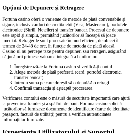
Opțiuni de Depunere și Retragere
Fortuna casino oferă o varietate de metode de plată convenabile și
sigure, inclusiv carduri de credit/debit (Visa, Mastercard), portofele
electronice (Skrill, Neteller) și transfer bancar. Procesul de depunere
este rapid și simplu, permițând jucătorilor să înceapă să joace
imediat. Retragerile sunt procesate în mod eficient, de obicei în
termen de 24-48 de ore, în funcție de metoda de plată aleasă.
Casino-ul nu percepe taxe pentru depuneri sau retrageri, asigurând
că jucătorii primesc valoarea integrală a banilor lor.
Înregistrează-te la Fortuna casino și verifică-ți contul.
Alege metoda de plată preferată (card, portofel electronic,
transfer bancar).
Introdu suma pe care dorești să o depui/să o retragi.
Confirmă tranzacția și așteaptă procesarea.
Verificarea contului este o măsură de securitate importantă care ajută
la prevenirea fraudei și a spălării de bani. Fortuna casino solicită
jucătorilor să furnizeze documente de identificare (carte de identitate,
pașaport, factură de utilități) pentru a verifica autenticitatea
informațiilor furnizate.
Experiența Utilizatorului și Suportul