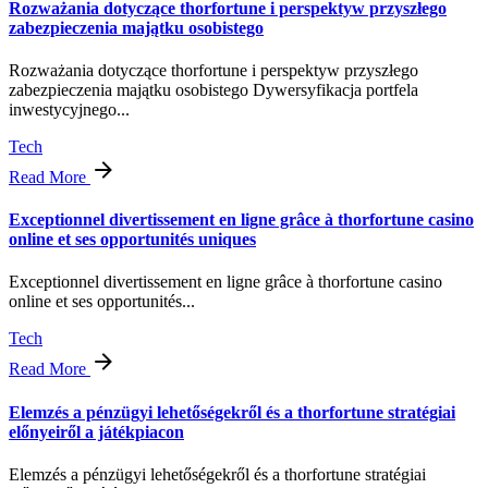
Rozważania dotyczące thorfortune i perspektyw przyszłego
zabezpieczenia majątku osobistego
Rozważania dotyczące thorfortune i perspektyw przyszłego
zabezpieczenia majątku osobistego Dywersyfikacja portfela
inwestycyjnego...
Tech
Read More
Exceptionnel divertissement en ligne grâce à thorfortune casino
online et ses opportunités uniques
Exceptionnel divertissement en ligne grâce à thorfortune casino
online et ses opportunités...
Tech
Read More
Elemzés a pénzügyi lehetőségekről és a thorfortune stratégiai
előnyeiről a játékpiacon
Elemzés a pénzügyi lehetőségekről és a thorfortune stratégiai