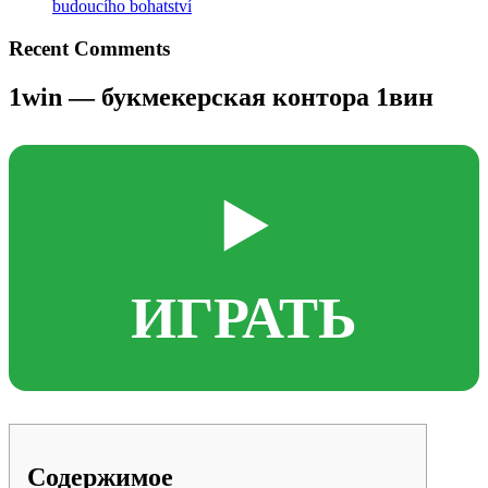
budoucího bohatství
Recent Comments
1win — букмекерская контора 1вин
▶️
ИГРАТЬ
Содержимое