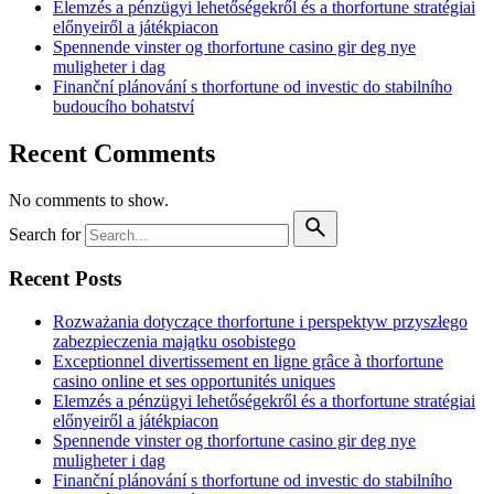
Elemzés a pénzügyi lehetőségekről és a thorfortune stratégiai
előnyeiről a játékpiacon
Spennende vinster og thorfortune casino gir deg nye
muligheter i dag
Finanční plánování s thorfortune od investic do stabilního
budoucího bohatství
Recent Comments
No comments to show.
Search for
Recent Posts
Rozważania dotyczące thorfortune i perspektyw przyszłego
zabezpieczenia majątku osobistego
Exceptionnel divertissement en ligne grâce à thorfortune
casino online et ses opportunités uniques
Elemzés a pénzügyi lehetőségekről és a thorfortune stratégiai
előnyeiről a játékpiacon
Spennende vinster og thorfortune casino gir deg nye
muligheter i dag
Finanční plánování s thorfortune od investic do stabilního