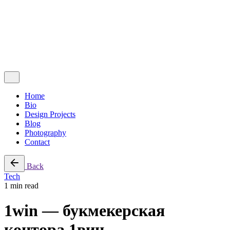
Follow Us
Ig.
Lk.
Contact Me
Home
Bio
Design Projects
Blog
Photography
Contact
Back
Tech
1 min read
1win — букмекерская
контора 1вин