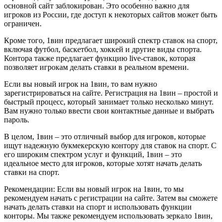
основной сайт заблокирован. Это особенно важно для
игроков из России, где доступ к некоторых сайтов может быть
ограничен.
Кроме того, 1вин предлагает широкий спектр ставок на спорт,
включая футбол, баскетбол, хоккей и другие виды спорта.
Контора также предлагает функцию live-ставок, которая
позволяет игрокам делать ставки в реальном времени.
Если вы новый игрок на 1вин, то вам нужно
зарегистрироваться на сайте. Регистрация на 1вин – простой и
быстрый процесс, который занимает только несколько минут.
Вам нужно только ввести свои контактные данные и выбрать
пароль.
В целом, 1вин – это отличный выбор для игроков, которые
ищут надежную букмекерскую контору для ставок на спорт. С
его широким спектром услуг и функций, 1вин – это
идеальное место для игроков, которые хотят начать делать
ставки на спорт.
Рекомендации: Если вы новый игрок на 1вин, то мы
рекомендуем начать с регистрации на сайте. Затем вы сможете
начать делать ставки на спорт и использовать функции
конторы. Мы также рекомендуем использовать зеркало 1вин,