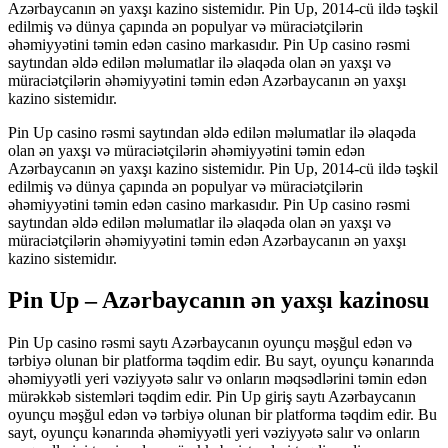
Azərbaycanın ən yaxşı kazino sistemidır. Pin Up, 2014-cü ildə təşkil
edilmiş və dünya çapında ən populyar və müraciətçilərin
əhəmiyyətini təmin edən casino markasıdır. Pin Up casino rəsmi
saytından əldə edilən məlumatlar ilə əlaqəda olan ən yaxşı və
müraciətçilərin əhəmiyyətini təmin edən Azərbaycanın ən yaxşı
kazino sistemidır.
Pin Up casino rəsmi saytından əldə edilən məlumatlar ilə əlaqəda
olan ən yaxşı və müraciətçilərin əhəmiyyətini təmin edən
Azərbaycanın ən yaxşı kazino sistemidır. Pin Up, 2014-cü ildə təşkil
edilmiş və dünya çapında ən populyar və müraciətçilərin
əhəmiyyətini təmin edən casino markasıdır. Pin Up casino rəsmi
saytından əldə edilən məlumatlar ilə əlaqəda olan ən yaxşı və
müraciətçilərin əhəmiyyətini təmin edən Azərbaycanın ən yaxşı
kazino sistemidır.
Pin Up – Azərbaycanın ən yaxşı kazinosu
Pin Up casino rəsmi saytı Azərbaycanın oyunçu məşğul edən və
tərbiyə olunan bir platforma təqdim edir. Bu sayt, oyunçu kənarında
əhəmiyyətli yeri vəziyyətə salır və onların məqsədlərini təmin edən
mürəkkəb sistemləri təqdim edir. Pin Up giriş saytı Azərbaycanın
oyunçu məşğul edən və tərbiyə olunan bir platforma təqdim edir. Bu
sayt, oyunçu kənarında əhəmiyyətli yeri vəziyyətə salır və onların