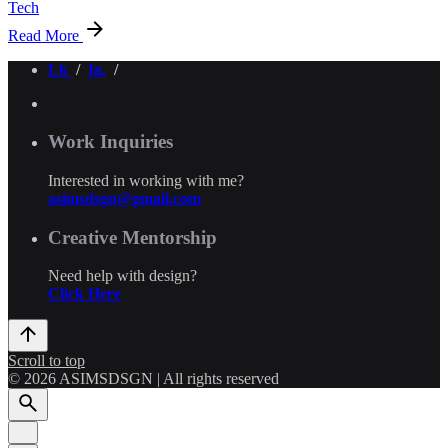
Tech
Read More
Lk
/
Ig.
/
Work Inquiries
Interested in working with me?
asimsdsgn@gmail.com
Creative Mentorship
Need help with design?
Click Here
Scroll to top
© 2026 ASIMSDSGN | All rights reserved