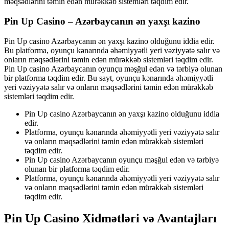
məqsədlərini təmin edən mürəkkəb sistemləri təqdim edir.
Pin Up Casino – Azərbaycanın ən yaxşı kazino
Pin Up casino Azərbaycanın ən yaxşı kazino olduğunu iddia edir.
Bu platforma, oyunçu kənarında əhəmiyyətli yeri vəziyyətə salır və
onların məqsədlərini təmin edən mürəkkəb sistemləri təqdim edir.
Pin Up casino Azərbaycanın oyunçu məşğul edən və tərbiyə olunan
bir platforma təqdim edir. Bu sayt, oyunçu kənarında əhəmiyyətli
yeri vəziyyətə salır və onların məqsədlərini təmin edən mürəkkəb
sistemləri təqdim edir.
Pin Up casino Azərbaycanın ən yaxşı kazino olduğunu iddia
edir.
Platforma, oyunçu kənarında əhəmiyyətli yeri vəziyyətə salır
və onların məqsədlərini təmin edən mürəkkəb sistemləri
təqdim edir.
Pin Up casino Azərbaycanın oyunçu məşğul edən və tərbiyə
olunan bir platforma təqdim edir.
Platforma, oyunçu kənarında əhəmiyyətli yeri vəziyyətə salır
və onların məqsədlərini təmin edən mürəkkəb sistemləri
təqdim edir.
Pin Up Casino Xidmətləri və Avantajları