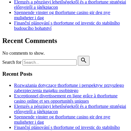
Elemzés a pénzügyi lehetőségekről és a thorfortune stratégiai
előnyeiről a játékpiacon
Spennende vinster og thorfortune casino gir deg nye
muligheter i dag
Finanční plánování s thorfortune od investic do stabilního
budoucího bohatství
Recent Comments
No comments to show.
Search for
Recent Posts
Rozważania dotyczące thorfortune i perspektyw przyszłego
zabezpieczenia majątku osobistego
Exceptionnel divertissement en ligne grâce à thorfortune
casino online et ses opportunités uniques
Elemzés a pénzügyi lehetőségekről és a thorfortune stratégiai
előnyeiről a játékpiacon
Spennende vinster og thorfortune casino gir deg nye
muligheter i dag
Finanční plánování s thorfortune od investic do stabilního