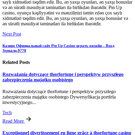
saylı xidmətləri təqdim edir. Bu, ən yaxşı oyunları, ən yaxşı bonuslar
və ən sürətli məsuliyət təminatları ilə birlikdən ibarətdir. Pin Up
casino, oyunçu kəşfiyyətini və mənzilinizi təmin edən çox saylı
xidmətləri təqdim edir. Bu, ən yaxşı oyunları, ən yaxşı bonuslar və
ən sürətli məsuliyət təminatları ilə birlikdən ibarətdir.
Next Post
Казино Официальный сайт Pin Up Casino играть онлайн – Вход
Зеркало.9770
Related Posts
Rozważania dotyczące thorfortune i perspektyw przyszłego
zabezpieczenia majątku osobistego
Rozważania dotyczące thorfortune i perspektyw przyszłego
zabezpieczenia majątku osobistego Dywersyfikacja portfela
inwestycyjnego...
Tech
Read More
Exceptionnel divertissement en ligne grâce à thorfortune casino