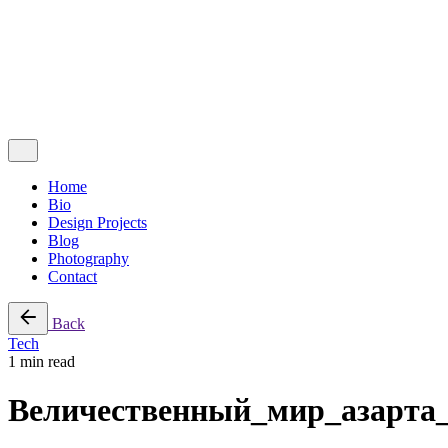
Follow Us
Ig.
Lk.
Contact Me
Home
Bio
Design Projects
Blog
Photography
Contact
Back
Tech
1 min read
Величественный_мир_азарта_