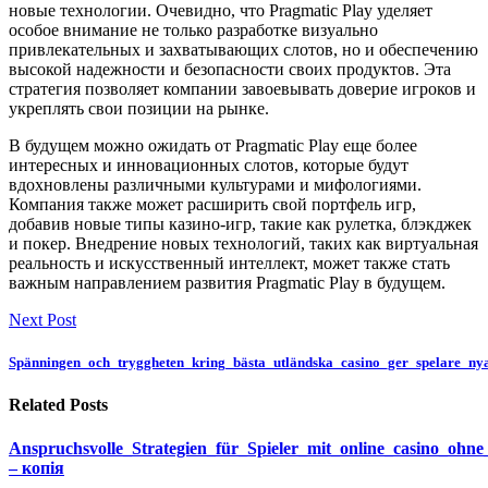
новые технологии. Очевидно, что Pragmatic Play уделяет
особое внимание не только разработке визуально
привлекательных и захватывающих слотов, но и обеспечению
высокой надежности и безопасности своих продуктов. Эта
стратегия позволяет компании завоевывать доверие игроков и
укреплять свои позиции на рынке.
В будущем можно ожидать от Pragmatic Play еще более
интересных и инновационных слотов, которые будут
вдохновлены различными культурами и мифологиями.
Компания также может расширить свой портфель игр,
добавив новые типы казино-игр, такие как рулетка, блэкджек
и покер. Внедрение новых технологий, таких как виртуальная
реальность и искусственный интеллект, может также стать
важным направлением развития Pragmatic Play в будущем.
Next Post
Spänningen_och_tryggheten_kring_bästa_utländska_casino_ger_spelare_ny
Related Posts
Anspruchsvolle_Strategien_für_Spieler_mit_online_casino_ohne
– копія