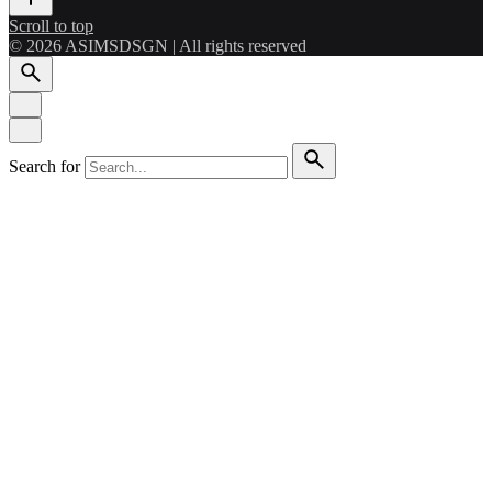
Scroll to top
© 2026 ASIMSDSGN | All rights reserved
Search for