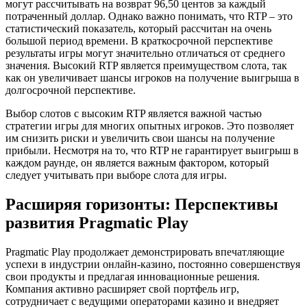
могут рассчитывать на возврат 96,50 центов за каждый
потраченный доллар. Однако важно понимать, что RTP – это
статистический показатель, который рассчитан на очень
большой период времени. В краткосрочной перспективе
результаты игры могут значительно отличаться от среднего
значения. Высокий RTP является преимуществом слота, так
как он увеличивает шансы игроков на получение выигрыша в
долгосрочной перспективе.
Выбор слотов с высоким RTP является важной частью
стратегии игры для многих опытных игроков. Это позволяет
им снизить риски и увеличить свои шансы на получение
прибыли. Несмотря на то, что RTP не гарантирует выигрыш в
каждом раунде, он является важным фактором, который
следует учитывать при выборе слота для игры.
Расширяя горизонты: Перспективы
развития Pragmatic Play
Pragmatic Play продолжает демонстрировать впечатляющие
успехи в индустрии онлайн-казино, постоянно совершенствуя
свои продукты и предлагая инновационные решения.
Компания активно расширяет свой портфель игр,
сотрудничает с ведущими операторами казино и внедряет