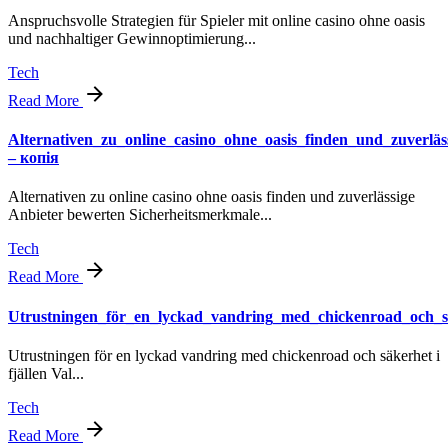
Anspruchsvolle Strategien für Spieler mit online casino ohne oasis
und nachhaltiger Gewinnoptimierung...
Tech
Read More
Alternativen_zu_online_casino_ohne_oasis_finden_und_zuverlä
– копія
Alternativen zu online casino ohne oasis finden und zuverlässige
Anbieter bewerten Sicherheitsmerkmale...
Tech
Read More
Utrustningen_för_en_lyckad_vandring_med_chickenroad_och_sä
Utrustningen för en lyckad vandring med chickenroad och säkerhet i
fjällen Val...
Tech
Read More