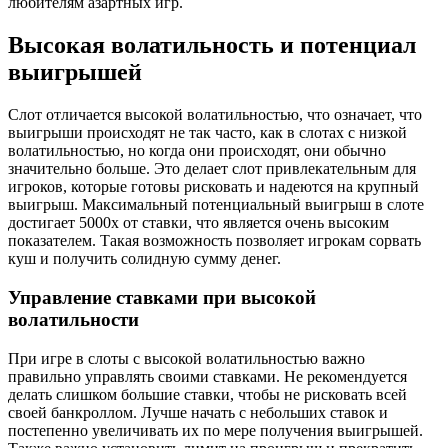
любителям азартных игр.
Высокая волатильность и потенциал
выигрышей
Слот отличается высокой волатильностью, что означает, что
выигрыши происходят не так часто, как в слотах с низкой
волатильностью, но когда они происходят, они обычно
значительно больше. Это делает слот привлекательным для
игроков, которые готовы рисковать и надеются на крупный
выигрыш. Максимальный потенциальный выигрыш в слоте
достигает 5000x от ставки, что является очень высоким
показателем. Такая возможность позволяет игрокам сорвать
куш и получить солидную сумму денег.
Управление ставками при высокой
волатильности
При игре в слоты с высокой волатильностью важно
правильно управлять своими ставками. Не рекомендуется
делать слишком большие ставки, чтобы не рисковать всей
своей банкроллом. Лучше начать с небольших ставок и
постепенно увеличивать их по мере получения выигрышей.