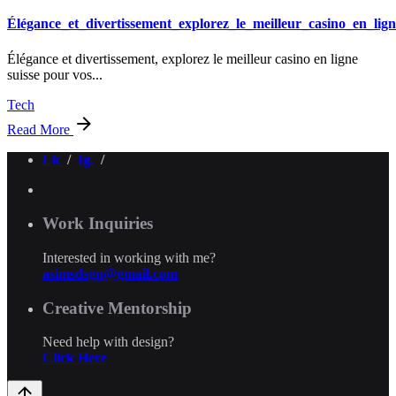
Élégance_et_divertissement_explorez_le_meilleur_casino_en_lig
Élégance et divertissement, explorez le meilleur casino en ligne
suisse pour vos...
Tech
Read More
Lk
/
Ig.
/
Work Inquiries
Interested in working with me?
asimsdsgn@gmail.com
Creative Mentorship
Need help with design?
Click Here