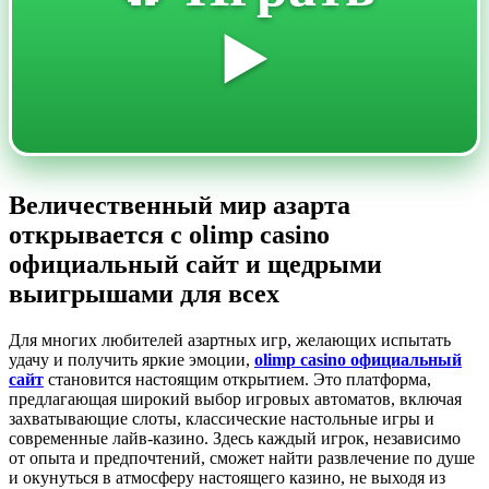
▶️
Величественный мир азарта
открывается с olimp casino
официальный сайт и щедрыми
выигрышами для всех
Для многих любителей азартных игр, желающих испытать
удачу и получить яркие эмоции,
olimp casino официальный
сайт
становится настоящим открытием. Это платформа,
предлагающая широкий выбор игровых автоматов, включая
захватывающие слоты, классические настольные игры и
современные лайв-казино. Здесь каждый игрок, независимо
от опыта и предпочтений, сможет найти развлечение по душе
и окунуться в атмосферу настоящего казино, не выходя из