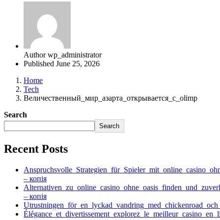
Author
wp_administrator
Published
June 25, 2026
Home
Tech
Величественный_мир_азарта_открывается_с_olimp
Search
Search
Recent Posts
Anspruchsvolle_Strategien_für_Spieler_mit_online_casino_oh
– копія
Alternativen_zu_online_casino_ohne_oasis_finden_und_zuver
– копія
Utrustningen_för_en_lyckad_vandring_med_chickenroad_och_s
Élégance_et_divertissement_explorez_le_meilleur_casino_en_