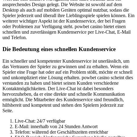
ansprechendes Design gelegt. Die Website ist sowohl auf dem
Desktop als auch auf mobilen Geräten optimal nutzbar, sodass die
Spieler jederzeit und überall ihre Lieblingsspiele spielen können. Ein
weiterer wichtiger Aspekt ist der Kundenservice, der bei Fragen
oder Problemen zur Verfügung steht. powbet casino bietet einen
schnellen und zuverlässigen Kundenservice per Live-Chat, E-Mail
und Telefon.
Die Bedeutung eines schnellen Kundenservice
Ein schneller und kompetenter Kundenservice ist unerlässlich, um
das Vertrauen der Spieler zu gewinnen und zu erhalten. Wenn ein
Spieler eine Frage hat oder auf ein Problem stößt, möchte er schnell
und unkompliziert eine Lösung erhalten. powbet casino scheint dies
verstanden zu haben und bietet seinen Kunden verschiedene
Kontaktmöglichkeiten. Der Live-Chat ist dabei besonders
hervorzuheben, da er eine direkte und schnelle Kommunikation
ermöglicht. Die Mitarbeiter des Kundenservice sind freundlich,
hilfsbereit und kompetent und stehen den Spielern jederzeit zur
Seite.
Live-Chat: 24/7 verfügbar
E-Mail: innerhalb von 24 Stunden Antwort
Telefon: während der Geschäftszeiten erreichbar