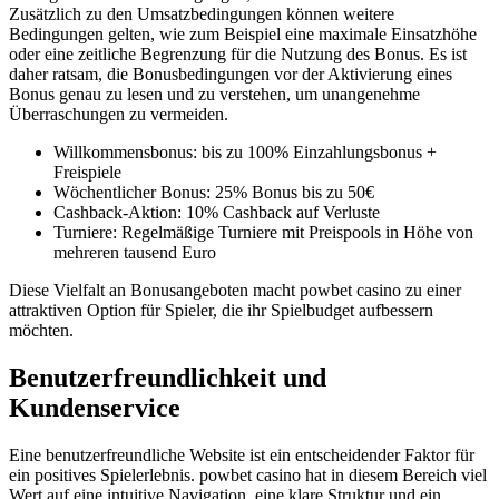
Zusätzlich zu den Umsatzbedingungen können weitere
Bedingungen gelten, wie zum Beispiel eine maximale Einsatzhöhe
oder eine zeitliche Begrenzung für die Nutzung des Bonus. Es ist
daher ratsam, die Bonusbedingungen vor der Aktivierung eines
Bonus genau zu lesen und zu verstehen, um unangenehme
Überraschungen zu vermeiden.
Willkommensbonus: bis zu 100% Einzahlungsbonus +
Freispiele
Wöchentlicher Bonus: 25% Bonus bis zu 50€
Cashback-Aktion: 10% Cashback auf Verluste
Turniere: Regelmäßige Turniere mit Preispools in Höhe von
mehreren tausend Euro
Diese Vielfalt an Bonusangeboten macht powbet casino zu einer
attraktiven Option für Spieler, die ihr Spielbudget aufbessern
möchten.
Benutzerfreundlichkeit und
Kundenservice
Eine benutzerfreundliche Website ist ein entscheidender Faktor für
ein positives Spielerlebnis. powbet casino hat in diesem Bereich viel
Wert auf eine intuitive Navigation, eine klare Struktur und ein