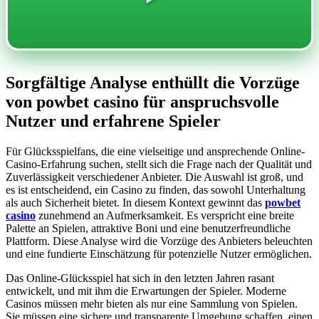
Sorgfältige Analyse enthüllt die Vorzüge
von powbet casino für anspruchsvolle
Nutzer und erfahrene Spieler
Für Glücksspielfans, die eine vielseitige und ansprechende Online-
Casino-Erfahrung suchen, stellt sich die Frage nach der Qualität und
Zuverlässigkeit verschiedener Anbieter. Die Auswahl ist groß, und
es ist entscheidend, ein Casino zu finden, das sowohl Unterhaltung
als auch Sicherheit bietet. In diesem Kontext gewinnt das
powbet
casino
zunehmend an Aufmerksamkeit. Es verspricht eine breite
Palette an Spielen, attraktive Boni und eine benutzerfreundliche
Plattform. Diese Analyse wird die Vorzüge des Anbieters beleuchten
und eine fundierte Einschätzung für potenzielle Nutzer ermöglichen.
Das Online-Glücksspiel hat sich in den letzten Jahren rasant
entwickelt, und mit ihm die Erwartungen der Spieler. Moderne
Casinos müssen mehr bieten als nur eine Sammlung von Spielen.
Sie müssen eine sichere und transparente Umgebung schaffen, einen