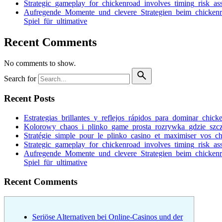
Strategic_gameplay_for_chickenroad_involves_timing_risk_a
Aufregende_Momente_und_clevere_Strategien_beim_chickenr
Spiel_für_ultimative
Recent Comments
No comments to show.
Search for
Recent Posts
Estrategias_brillantes_y_reflejos_rápidos_para_dominar_chic
Kolorowy_chaos_i_plinko_game_prosta_rozrywka_gdzie_szcz
Stratégie_simple_pour_le_plinko_casino_et_maximiser_vos_c
Strategic_gameplay_for_chickenroad_involves_timing_risk_a
Aufregende_Momente_und_clevere_Strategien_beim_chickenr
Spiel_für_ultimative
Recent Comments
Seriöse Alternativen bei Online-Casinos und der