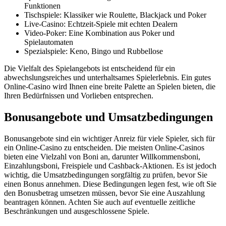
Funktionen
Tischspiele: Klassiker wie Roulette, Blackjack und Poker
Live-Casino: Echtzeit-Spiele mit echten Dealern
Video-Poker: Eine Kombination aus Poker und
Spielautomaten
Spezialspiele: Keno, Bingo und Rubbellose
Die Vielfalt des Spielangebots ist entscheidend für ein
abwechslungsreiches und unterhaltsames Spielerlebnis. Ein gutes
Online-Casino wird Ihnen eine breite Palette an Spielen bieten, die
Ihren Bedürfnissen und Vorlieben entsprechen.
Bonusangebote und Umsatzbedingungen
Bonusangebote sind ein wichtiger Anreiz für viele Spieler, sich für
ein Online-Casino zu entscheiden. Die meisten Online-Casinos
bieten eine Vielzahl von Boni an, darunter Willkommensboni,
Einzahlungsboni, Freispiele und Cashback-Aktionen. Es ist jedoch
wichtig, die Umsatzbedingungen sorgfältig zu prüfen, bevor Sie
einen Bonus annehmen. Diese Bedingungen legen fest, wie oft Sie
den Bonusbetrag umsetzen müssen, bevor Sie eine Auszahlung
beantragen können. Achten Sie auch auf eventuelle zeitliche
Beschränkungen und ausgeschlossene Spiele.