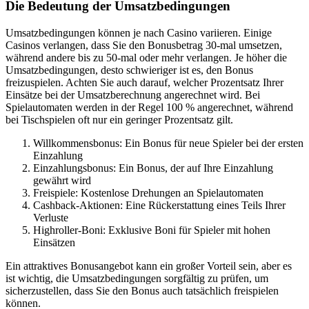
Die Bedeutung der Umsatzbedingungen
Umsatzbedingungen können je nach Casino variieren. Einige
Casinos verlangen, dass Sie den Bonusbetrag 30-mal umsetzen,
während andere bis zu 50-mal oder mehr verlangen. Je höher die
Umsatzbedingungen, desto schwieriger ist es, den Bonus
freizuspielen. Achten Sie auch darauf, welcher Prozentsatz Ihrer
Einsätze bei der Umsatzberechnung angerechnet wird. Bei
Spielautomaten werden in der Regel 100 % angerechnet, während
bei Tischspielen oft nur ein geringer Prozentsatz gilt.
Willkommensbonus: Ein Bonus für neue Spieler bei der ersten
Einzahlung
Einzahlungsbonus: Ein Bonus, der auf Ihre Einzahlung
gewährt wird
Freispiele: Kostenlose Drehungen an Spielautomaten
Cashback-Aktionen: Eine Rückerstattung eines Teils Ihrer
Verluste
Highroller-Boni: Exklusive Boni für Spieler mit hohen
Einsätzen
Ein attraktives Bonusangebot kann ein großer Vorteil sein, aber es
ist wichtig, die Umsatzbedingungen sorgfältig zu prüfen, um
sicherzustellen, dass Sie den Bonus auch tatsächlich freispielen
können.