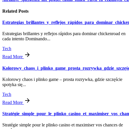
Related Posts
Estrategias_brillantes_y_reflejos_rápidos_para_dominar_chick
Estrategias brillantes y reflejos rápidos para dominar chickenroad en
cada intento Dominando...
Tech
Read More
Kolorowy_chaos_i_plinko_game_prosta_rozrywka_gdzie_szczęśc
Kolorowy chaos i plinko game – prosta rozrywka, gdzie szczęście
spotyka się...
Tech
Read More
Stratégie_simple_pour_le_plinko_casino_et_maximiser_vos_chan
Stratégie simple pour le plinko casino et maximiser vos chances de