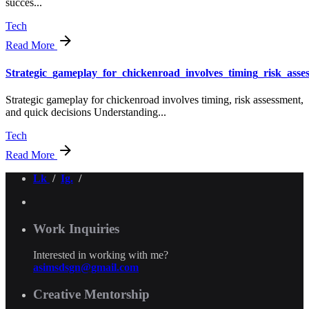
succès...
Tech
Read More
Strategic_gameplay_for_chickenroad_involves_timing_risk_ass
Strategic gameplay for chickenroad involves timing, risk assessment,
and quick decisions Understanding...
Tech
Read More
Lk
/
Ig.
/
Work Inquiries
Interested in working with me?
asimsdsgn@gmail.com
Creative Mentorship