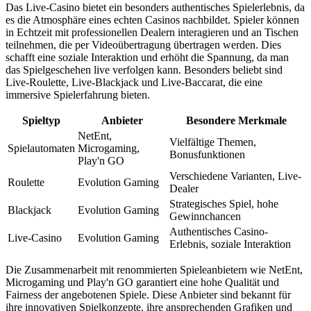
Das Live-Casino bietet ein besonders authentisches Spielerlebnis, da
es die Atmosphäre eines echten Casinos nachbildet. Spieler können
in Echtzeit mit professionellen Dealern interagieren und an Tischen
teilnehmen, die per Videoübertragung übertragen werden. Dies
schafft eine soziale Interaktion und erhöht die Spannung, da man
das Spielgeschehen live verfolgen kann. Besonders beliebt sind
Live-Roulette, Live-Blackjack und Live-Baccarat, die eine
immersive Spielerfahrung bieten.
Spieltyp
Anbieter
Besondere Merkmale
NetEnt,
Vielfältige Themen,
Spielautomaten
Microgaming,
Bonusfunktionen
Play'n GO
Verschiedene Varianten, Live-
Roulette
Evolution Gaming
Dealer
Strategisches Spiel, hohe
Blackjack
Evolution Gaming
Gewinnchancen
Authentisches Casino-
Live-Casino
Evolution Gaming
Erlebnis, soziale Interaktion
Die Zusammenarbeit mit renommierten Spieleanbietern wie NetEnt,
Microgaming und Play'n GO garantiert eine hohe Qualität und
Fairness der angebotenen Spiele. Diese Anbieter sind bekannt für
ihre innovativen Spielkonzepte, ihre ansprechenden Grafiken und