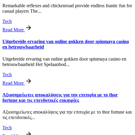
Remarkable reflexes and chickenroad provide endless frantic fun for
casual players The...
Tech
Read More
Uitgebreide ervaring van online gokken door spinmaya casino
en betrouwbaarheid
Uitgebreide ervaring van online gokken door spinmaya casino en
betrouwbaarheid Het Spelaanbod...
Tech
Read More
Αξιοσημείωτες αποκαλύψεις για την επιτυχία με το thor
fortune και τις επενδυτικές ευκαιρίες
Αξιοσημείωτες αποκαλύψεις για την επιτυχία με το thor fortune και
τις επενδυτικές...
Tech