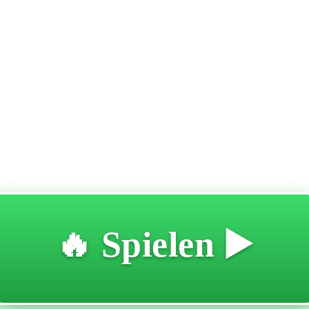
🔥 Spielen ▶️