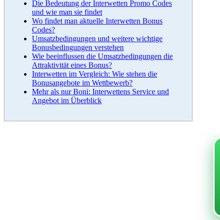
Die Bedeutung der Interwetten Promo Codes
und wie man sie findet
Wo findet man aktuelle Interwetten Bonus
Codes?
Umsatzbedingungen und weitere wichtige
Bonusbedingungen verstehen
Wie beeinflussen die Umsatzbedingungen die
Attraktivität eines Bonus?
Interwetten im Vergleich: Wie stehen die
Bonusangebote im Wettbewerb?
Mehr als nur Boni: Interwettens Service und
Angebot im Überblick