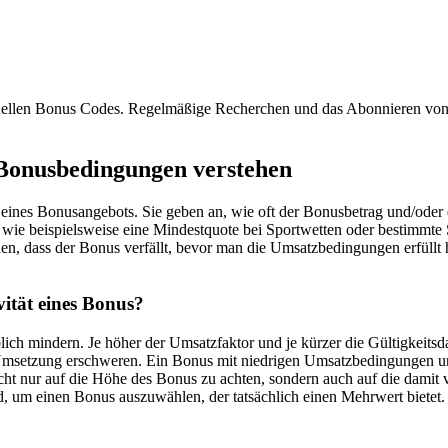
ktuellen Bonus Codes. Regelmäßige Recherchen und das Abonnieren von
Bonusbedingungen verstehen
 eines Bonusangebots. Sie geben an, wie oft der Bonusbetrag und/ode
 wie beispielsweise eine Mindestquote bei Sportwetten oder bestimmte
en, dass der Bonus verfällt, bevor man die Umsatzbedingungen erfüllt 
vität eines Bonus?
h mindern. Je höher der Umsatzfaktor und je kürzer die Gültigkeitsdau
msetzung erschweren. Ein Bonus mit niedrigen Umsatzbedingungen und ei
nicht nur auf die Höhe des Bonus zu achten, sondern auch auf die dami
nd, um einen Bonus auszuwählen, der tatsächlich einen Mehrwert bietet.