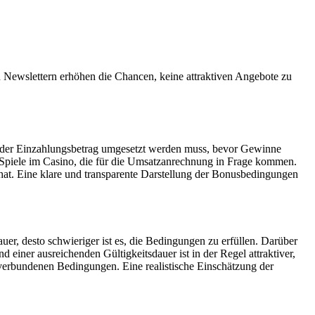
 Newslettern erhöhen die Chancen, keine attraktiven Angebote zu
r der Einzahlungsbetrag umgesetzt werden muss, bevor Gewinne
 Spiele im Casino, die für die Umsatzanrechnung in Frage kommen.
hat. Eine klare und transparente Darstellung der Bonusbedingungen
er, desto schwieriger ist es, die Bedingungen zu erfüllen. Darüber
ner ausreichenden Gültigkeitsdauer ist in der Regel attraktiver,
t verbundenen Bedingungen. Eine realistische Einschätzung der