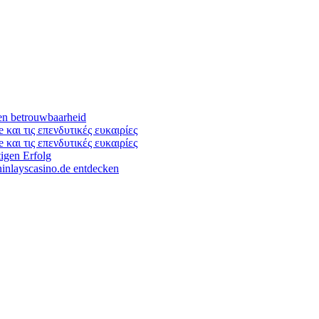
 en betrouwbaarheid
 και τις επενδυτικές ευκαιρίες
 και τις επενδυτικές ευκαιρίες
tigen Erfolg
ninlayscasino.de entdecken