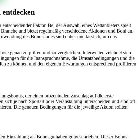
n entdecken
n entscheidender Faktor. Bei der Auswahl eines Wettanbieters spielt
er Branche und bietet regelmäßig verschiedene Aktionen und Boni an,
e Anwendung des Bonuscodes sind daher unerlässlich, um das
ebote genau zu prüfen und zu vergleichen. Interwetten zeichnet sich
e Bedingungen für die Inanspruchnahme, die Umsatzbedingungen und die
treffen zu können und den eigenen Erwartungen entsprechend profitieren
lungsbonus, der einen prozentualen Zuschlag auf die erste
 sich je nach Sportart oder Veranstaltung unterscheiden und sind oft
mieren. Die genauen Bedingungen für die jeweilige Aktion sollten
rsten Einzahlung als Bonusguthaben gutgeschrieben. Dieser Bonus