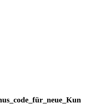
onus_code_für_neue_Kun