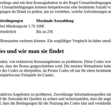
lerdings sind mit dem Bonusguthaben in der Regel Umsatzbedingungen 
e Umsatzbedingungen können beispielsweise eine bestimmte Anzahl vo
ngungen im Detail zu prüfen, um zu verstehen, welche Anforderungen a
zbedingungen
Maximale Auszahlung
bei Mindestquote 1.70
100€
forderlich
Bis zu 25€
 Bonusarten variieren können. Ein sorgfältiger Vergleich ist daher une
s und wie man sie findet
nden, von exklusiven Bonusangeboten zu profitieren. Diese Codes werde
ellen, dass der Bonus gutgeschrieben wird. Die meisten Wettanbieter h
uer des Codes zu überprüfen, da Promo Codes oft nur für einen bestimm
eispielsweise Freispiele im Casino.
tiven Angeboten zu profitieren. Zuverlässige Informationsquellen sind
f die Seriosität der Quellen zu achten und sicherzustellen, dass die ang
f, dass die Bedingungen für die Nutzung des Codes klar und verständlic