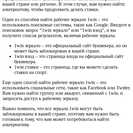
вашей стране или регионе. В этом случае, вам нужно найти
альтернативу, чтобы продолжить делать ставки.
Один из способов найти рабочее зеркало 1win – это
использовать поисковые системы, такие как Google. Введите в
поисковик запрос “1win зеркало” или “1win вход”, и вы
получите список результатов, включая рабочие зеркала.
1win зеркало – это официальный сайт букмекера, но он
может быть заблокирован в вашей стране.
1win вход – это страница входа на официальный сайт
букмекера.
1win ставки – это страница, где вы можете сделать
ставки на спорт.
Еще один способ найти рабочее зеркало 1win – это
использовать социальные сети, такие как Facebook или Twitter.
Вам нужно найти группу или аккаунт, связанный с 1win, и
запросить доступ к рабочему зеркалу.
Важно помнить, что все зеркала 1win могут быть
заблокированы в вашей стране, поэтому вам нужно быть
готовым к тому, что вам может потребоваться найти
альтернативу.