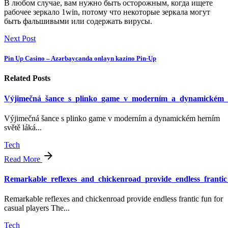
В любом случае, вам нужно быть осторожным, когда ищете
рабочее зеркало 1win, потому что некоторые зеркала могут
быть фальшивыми или содержать вирусы.
Next Post
Pin Up Casino – Azərbaycanda onlayn kazino Pin-Up
Related Posts
Výjimečná_šance_s_plinko_game_v_moderním_a_dynamickém_h
Výjimečná šance s plinko game v moderním a dynamickém herním
světě láká...
Tech
Read More
Remarkable_reflexes_and_chickenroad_provide_endless_frantic
Remarkable reflexes and chickenroad provide endless frantic fun for
casual players The...
Tech