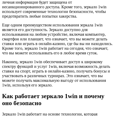
личная информация будет защищена от
несанкционированного доступа. Кроме того, зеркало 1win
использует современные технологии безопасности, чтобы
предотвратить любые попытки хакерства.
Еще одним преимуществом использования зеркала 1win
является его доступность. Зеркало доступно для
использования на любом устройстве, включая компьютер,
смартфон или планшет, что означает, что вы можете делать
ставки или играть в онлайн-казино, где бы вы ни находились.
Кроме того, зеркало 1win работает на сегодня, что означает,
что вы можете использовать его в любое время суток.
Наконец, зеркало 1win обеспечивает доступ к широкому
спектру функций и услуг 1win, включая возможность делать
ставки на спорт, играть в онлайн-казино, получать бонусы и
участвовать в различных турнирах. Это означает, что вы
можете получать максимальную выгоду от использования
1win, используя его зеркало.
Как работает зеркало 1win и почему
оно безопасно
Зеркало 1win работает на основе технологии, которая