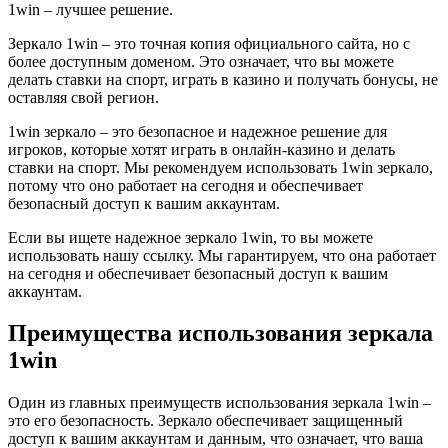
1win – лучшее решение.
Зеркало 1win – это точная копия официального сайта, но с
более доступным доменом. Это означает, что вы можете
делать ставки на спорт, играть в казино и получать бонусы, не
оставляя свой регион.
1win зеркало – это безопасное и надежное решение для
игроков, которые хотят играть в онлайн-казино и делать
ставки на спорт. Мы рекомендуем использовать 1win зеркало,
потому что оно работает на сегодня и обеспечивает
безопасный доступ к вашим аккаунтам.
Если вы ищете надежное зеркало 1win, то вы можете
использовать нашу ссылку. Мы гарантируем, что она работает
на сегодня и обеспечивает безопасный доступ к вашим
аккаунтам.
Преимущества использования зеркала
1win
Один из главных преимуществ использования зеркала 1win –
это его безопасность. Зеркало обеспечивает защищенный
доступ к вашим аккаунтам и данным, что означает, что ваша