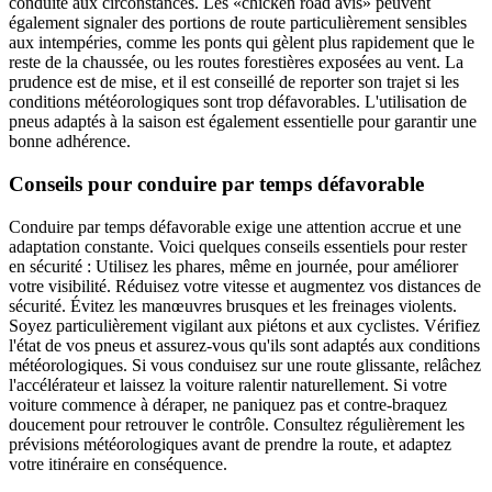
conduite aux circonstances. Les «chicken road avis» peuvent
également signaler des portions de route particulièrement sensibles
aux intempéries, comme les ponts qui gèlent plus rapidement que le
reste de la chaussée, ou les routes forestières exposées au vent. La
prudence est de mise, et il est conseillé de reporter son trajet si les
conditions météorologiques sont trop défavorables. L'utilisation de
pneus adaptés à la saison est également essentielle pour garantir une
bonne adhérence.
Conseils pour conduire par temps défavorable
Conduire par temps défavorable exige une attention accrue et une
adaptation constante. Voici quelques conseils essentiels pour rester
en sécurité : Utilisez les phares, même en journée, pour améliorer
votre visibilité. Réduisez votre vitesse et augmentez vos distances de
sécurité. Évitez les manœuvres brusques et les freinages violents.
Soyez particulièrement vigilant aux piétons et aux cyclistes. Vérifiez
l'état de vos pneus et assurez-vous qu'ils sont adaptés aux conditions
météorologiques. Si vous conduisez sur une route glissante, relâchez
l'accélérateur et laissez la voiture ralentir naturellement. Si votre
voiture commence à déraper, ne paniquez pas et contre-braquez
doucement pour retrouver le contrôle. Consultez régulièrement les
prévisions météorologiques avant de prendre la route, et adaptez
votre itinéraire en conséquence.