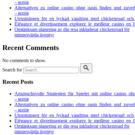
– копія
Alternativen_zu_online_casino_ohne_oasis_finden_und_zuver
– копія
Utrustningen_för_en_lyckad_vandring_med_chickenroad_och_s
Élégance_et_divertissement_explorez_le_meilleur_casino_en_
Omtänksam planering av din resa inkluderar chickenroad för
minnesvärda äventyr
Recent Comments
No comments to show.
Search for
Recent Posts
Anspruchsvolle_Strategien_für_Spieler_mit_online_casino_oh
– копія
Alternativen_zu_online_casino_ohne_oasis_finden_und_zuver
– копія
Utrustningen_för_en_lyckad_vandring_med_chickenroad_och_s
Élégance_et_divertissement_explorez_le_meilleur_casino_en_
Omtänksam planering av din resa inkluderar chickenroad för
minnesvärda äventyr