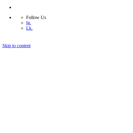
Follow Us
Ig.
Lk.
Skip to content
Home
Bio
Design Projects
Blog
Photography
Contact
© 2026 ASIMSDSGN | All rights reserved