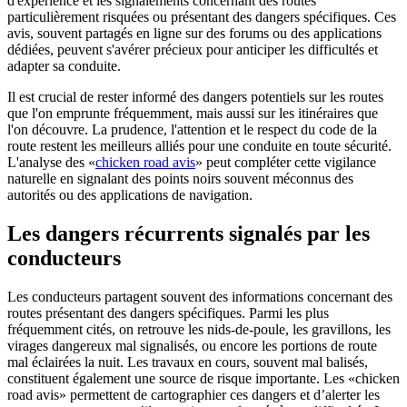
d'expérience et les signalements concernant des routes
particulièrement risquées ou présentant des dangers spécifiques. Ces
avis, souvent partagés en ligne sur des forums ou des applications
dédiées, peuvent s'avérer précieux pour anticiper les difficultés et
adapter sa conduite.
Il est crucial de rester informé des dangers potentiels sur les routes
que l'on emprunte fréquemment, mais aussi sur les itinéraires que
l'on découvre. La prudence, l'attention et le respect du code de la
route restent les meilleurs alliés pour une conduite en toute sécurité.
L'analyse des «
chicken road avis
» peut compléter cette vigilance
naturelle en signalant des points noirs souvent méconnus des
autorités ou des applications de navigation.
Les dangers récurrents signalés par les
conducteurs
Les conducteurs partagent souvent des informations concernant des
routes présentant des dangers spécifiques. Parmi les plus
fréquemment cités, on retrouve les nids-de-poule, les gravillons, les
virages dangereux mal signalisés, ou encore les portions de route
mal éclairées la nuit. Les travaux en cours, souvent mal balisés,
constituent également une source de risque importante. Les «chicken
road avis» permettent de cartographier ces dangers et d’alerter les