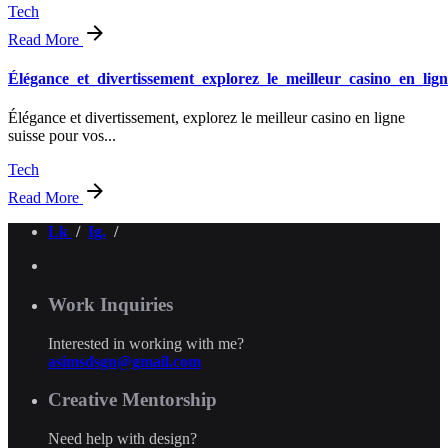
Tech
Read More
Élégance_et_divertissement_explorez_le_meilleur_casino_en_lig
Élégance et divertissement, explorez le meilleur casino en ligne
suisse pour vos...
Tech
Read More
Lk
/
Ig.
/
Work Inquiries
Interested in working with me?
asimsdsgn@gmail.com
Creative Mentorship
Need help with design?