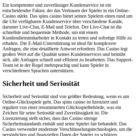
Ein kompetenter und zuverlässiger Kundenservice ist ein
entscheidender Faktor, der das Vertrauen der Spieler in ein Online-
Casino stärkt. Das spins casino bietet seinen Spielern einen rund um
die Uhr verfügbaren Kundenservice über verschiedene Kanäle,
darunter Live-Chat, E-Mail und Telefon. Der Live-Chat ist die
schnellste und bequemste Methode, um mit einem
Kundendienstmitarbeiter in Kontakt zu treten und sofortige Hilfe zu
erhalten. Die E-Mail-Unterstützung ist ideal für komplexere
Anfragen, die eine detaillierte Antwort erfordern. Das Casino legt
großen Wert auf die Qualität seines Kundenservices und bemüht
sich, alle Anfragen schnell und effizient zu bearbeiten. Das Support-
Team ist in der Regel mehrsprachig und kann Spieler in
verschiedenen Sprachen unterstützen.
Sicherheit und Seriosität
Sicherheit und Seriosität sind von größter Bedeutung, wenn es um
Online-Glücksspiele geht. Das spins casino ist lizenziert und
reguliert von einer renommierten Glücksspielbehörde, was ein
Zeichen für seine Seriosität und Zuverlässigkeit ist. Die
Lizenzierung stellt sicher, dass das Casino strenge
Sicherheitsstandards einhält und seine Spieler fair behandelt. Das
Casino verwendet modernste Verschlüsselungstechnologien, um die
persönlichen und finanziellen Daten der Spieler zu schützen.