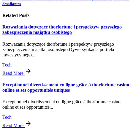
desafiantes
Related Posts
Rozważania dotyczące thorfortune i perspektyw przyszłego
zabezpieczenia majątku osobistego
Rozważania dotyczące thorfortune i perspektyw przyszłego
zabezpieczenia majątku osobistego Dywersyfikacja portfela
inwestycyjnego...
Tech
Read More
Exceptionnel divertissement en ligne grâce à thorfortune casino
online et ses opportunités uniques
Exceptionnel divertissement en ligne grâce à thorfortune casino
online et ses opportunités...
Tech
Read More