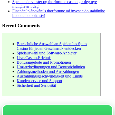
Spennende vinster og thorfortune casino gir deg nye
muligheter i dag
Finanční plánování s thorfortune od investic do stabilního
budoucího bohatství
Recent Comments
Beträchtliche Auswahl an Spielen bis Spins
Casino für jeden Geschmack entdecken
Spielauswahl und Software-Anbieter
Live-Casino-Erlebnis
Bonusangebote und Promotionen
Umsatzbedingungen und Bonusrichtlinien
Zahlungsmethoden und Auszahlungen
Auszahlungsgeschwindigkeit und Limits
Kundenservice und Support
Sicherheit und Seriosität