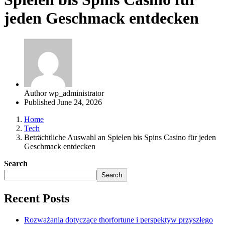
jeden Geschmack entdecken
Author
wp_administrator
Published
June 24, 2026
Home
Tech
Beträchtliche Auswahl an Spielen bis Spins Casino für jeden
Geschmack entdecken
Search
Search
Recent Posts
Rozważania dotyczące thorfortune i perspektyw przyszłego