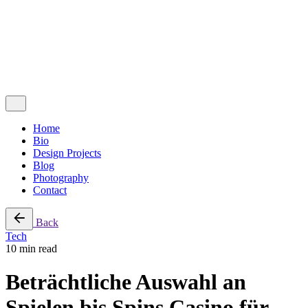
Follow Us
Ig.
Lk.
Contact Me
Home
Bio
Design Projects
Blog
Photography
Contact
Back
Tech
10 min read
Beträchtliche Auswahl an
Spielen bis Spins Casino für