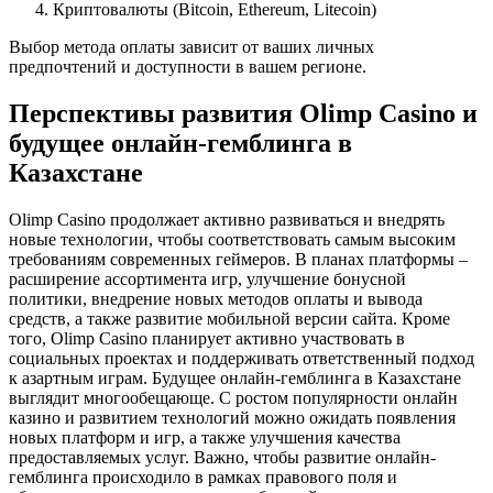
Криптовалюты (Bitcoin, Ethereum, Litecoin)
Выбор метода оплаты зависит от ваших личных
предпочтений и доступности в вашем регионе.
Перспективы развития Olimp Casino и
будущее онлайн-гемблинга в
Казахстане
Olimp Casino продолжает активно развиваться и внедрять
новые технологии, чтобы соответствовать самым высоким
требованиям современных геймеров. В планах платформы –
расширение ассортимента игр, улучшение бонусной
политики, внедрение новых методов оплаты и вывода
средств, а также развитие мобильной версии сайта. Кроме
того, Olimp Casino планирует активно участвовать в
социальных проектах и поддерживать ответственный подход
к азартным играм. Будущее онлайн-гемблинга в Казахстане
выглядит многообещающе. С ростом популярности онлайн
казино и развитием технологий можно ожидать появления
новых платформ и игр, а также улучшения качества
предоставляемых услуг. Важно, чтобы развитие онлайн-
гемблинга происходило в рамках правового поля и