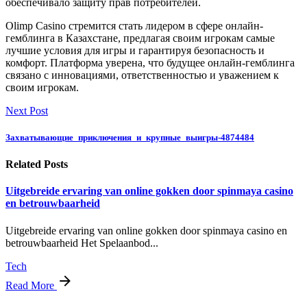
обеспечивало защиту прав потребителей.
Olimp Casino стремится стать лидером в сфере онлайн-
гемблинга в Казахстане, предлагая своим игрокам самые
лучшие условия для игры и гарантируя безопасность и
комфорт. Платформа уверена, что будущее онлайн-гемблинга
связано с инновациями, ответственностью и уважением к
своим игрокам.
Next Post
Захватывающие_приключения_и_крупные_выигры-4874484
Related Posts
Uitgebreide ervaring van online gokken door spinmaya casino
en betrouwbaarheid
Uitgebreide ervaring van online gokken door spinmaya casino en
betrouwbaarheid Het Spelaanbod...
Tech
Read More