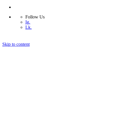
Follow Us
Ig.
Lk.
Skip to content
Home
Bio
Design Projects
Blog
Photography
Contact
© 2026 ASIMSDSGN | All rights reserved