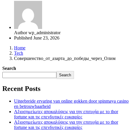
Author
wp_administrator
Published
June 23, 2026
Home
Tech
Совершенство_от_азарта_до_победы_через_Олим
Search
Search
Recent Posts
Uitgebreide ervaring van online gokken door spinmaya casino
en betrouwbaarheid
Αξιοσημείωτες αποκαλύψεις για την επιτυχία με το thor
fortune και τις επενδυτικές ευκαιρίες
Αξιοσημείωτες αποκαλύψεις για την επιτυχία με το thor
fortune και τις επενδυτικές ευκαιρίες