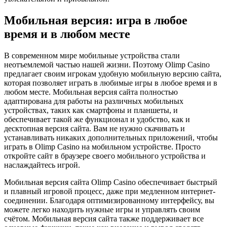
Мобильная версия: игра в любое
время и в любом месте
В современном мире мобильные устройства стали
неотъемлемой частью нашей жизни. Поэтому Olimp Casino
предлагает своим игрокам удобную мобильную версию сайта,
которая позволяет играть в любимые игры в любое время и в
любом месте. Мобильная версия сайта полностью
адаптирована для работы на различных мобильных
устройствах, таких как смартфоны и планшеты, и
обеспечивает такой же функционал и удобство, как и
десктопная версия сайта. Вам не нужно скачивать и
устанавливать никаких дополнительных приложений, чтобы
играть в Olimp Casino на мобильном устройстве. Просто
откройте сайт в браузере своего мобильного устройства и
наслаждайтесь игрой.
Мобильная версия сайта Olimp Casino обеспечивает быстрый
и плавный игровой процесс, даже при медленном интернет-
соединении. Благодаря оптимизированному интерфейсу, вы
можете легко находить нужные игры и управлять своим
счётом. Мобильная версия сайта также поддерживает все