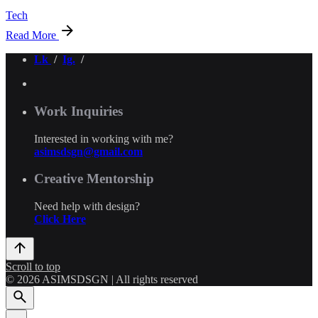
Tech
Read More
Lk
/
Ig.
/
Work Inquiries
Interested in working with me?
asimsdsgn@gmail.com
Creative Mentorship
Need help with design?
Click Here
Scroll to top
© 2026 ASIMSDSGN | All rights reserved