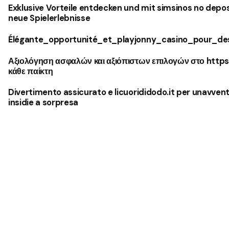
Exklusive Vorteile entdecken und mit simsinos no depos
neue Spielerlebnisse
Élégante_opportunité_et_playjonny_casino_pour_des
Αξιολόγηση ασφαλών και αξιόπιστων επιλογών στο https:/
κάθε παίκτη
Divertimento assicurato e licuorididodo.it per unavvent
insidie a sorpresa