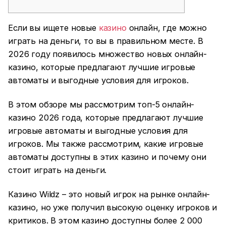
Если вы ищете новые
казино
онлайн, где можно
играть на деньги, то вы в правильном месте. В
2026 году появилось множество новых онлайн-
казино, которые предлагают лучшие игровые
автоматы и выгодные условия для игроков.
В этом обзоре мы рассмотрим топ-5 онлайн-
казино 2026 года, которые предлагают лучшие
игровые автоматы и выгодные условия для
игроков. Мы также рассмотрим, какие игровые
автоматы доступны в этих казино и почему они
стоит играть на деньги.
Казино Wildz – это новый игрок на рынке онлайн-
казино, но уже получил высокую оценку игроков и
критиков. В этом казино доступны более 2 000