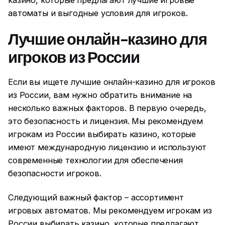
автоматы и выгодные условия для игроков.
Лучшие онлайн-казино для
игроков из России
Если вы ищете лучшие онлайн-казино для игроков
из России, вам нужно обратить внимание на
несколько важных факторов. В первую очередь,
это безопасность и лицензия. Мы рекомендуем
игрокам из России выбирать казино, которые
имеют международную лицензию и используют
современные технологии для обеспечения
безопасности игроков.
Следующий важный фактор – ассортимент
игровых автоматов. Мы рекомендуем игрокам из
России выбирать казино, которые предлагают