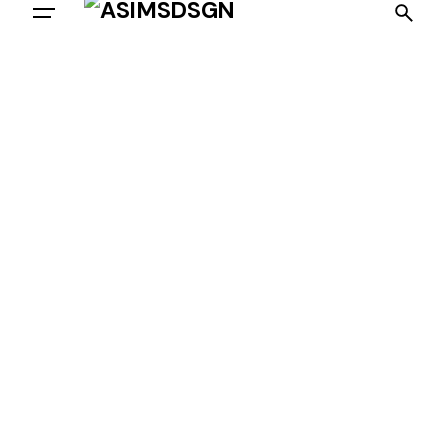
Contact Me