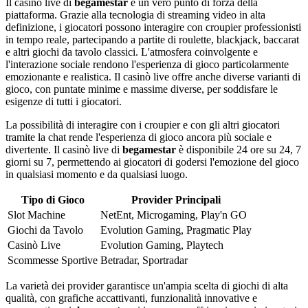
Il casinò live di
begamestar
è un vero punto di forza della
piattaforma. Grazie alla tecnologia di streaming video in alta
definizione, i giocatori possono interagire con croupier professionisti
in tempo reale, partecipando a partite di roulette, blackjack, baccarat
e altri giochi da tavolo classici. L'atmosfera coinvolgente e
l'interazione sociale rendono l'esperienza di gioco particolarmente
emozionante e realistica. Il casinò live offre anche diverse varianti di
gioco, con puntate minime e massime diverse, per soddisfare le
esigenze di tutti i giocatori.
La possibilità di interagire con i croupier e con gli altri giocatori
tramite la chat rende l'esperienza di gioco ancora più sociale e
divertente. Il casinò live di
begamestar
è disponibile 24 ore su 24, 7
giorni su 7, permettendo ai giocatori di godersi l'emozione del gioco
in qualsiasi momento e da qualsiasi luogo.
Tipo di Gioco
Provider Principali
Slot Machine
NetEnt, Microgaming, Play'n GO
Giochi da Tavolo
Evolution Gaming, Pragmatic Play
Casinò Live
Evolution Gaming, Playtech
Scommesse Sportive
Betradar, Sportradar
La varietà dei provider garantisce un'ampia scelta di giochi di alta
qualità, con grafiche accattivanti, funzionalità innovative e