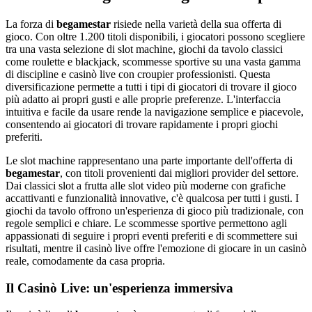
La forza di
begamestar
risiede nella varietà della sua offerta di
gioco. Con oltre 1.200 titoli disponibili, i giocatori possono scegliere
tra una vasta selezione di slot machine, giochi da tavolo classici
come roulette e blackjack, scommesse sportive su una vasta gamma
di discipline e casinò live con croupier professionisti. Questa
diversificazione permette a tutti i tipi di giocatori di trovare il gioco
più adatto ai propri gusti e alle proprie preferenze. L'interfaccia
intuitiva e facile da usare rende la navigazione semplice e piacevole,
consentendo ai giocatori di trovare rapidamente i propri giochi
preferiti.
Le slot machine rappresentano una parte importante dell'offerta di
begamestar
, con titoli provenienti dai migliori provider del settore.
Dai classici slot a frutta alle slot video più moderne con grafiche
accattivanti e funzionalità innovative, c'è qualcosa per tutti i gusti. I
giochi da tavolo offrono un'esperienza di gioco più tradizionale, con
regole semplici e chiare. Le scommesse sportive permettono agli
appassionati di seguire i propri eventi preferiti e di scommettere sui
risultati, mentre il casinò live offre l'emozione di giocare in un casinò
reale, comodamente da casa propria.
Il Casinò Live: un'esperienza immersiva