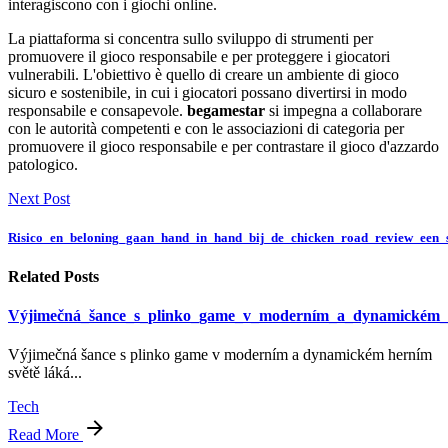
interagiscono con i giochi online.
La piattaforma si concentra sullo sviluppo di strumenti per
promuovere il gioco responsabile e per proteggere i giocatori
vulnerabili. L'obiettivo è quello di creare un ambiente di gioco
sicuro e sostenibile, in cui i giocatori possano divertirsi in modo
responsabile e consapevole.
begamestar
si impegna a collaborare
con le autorità competenti e con le associazioni di categoria per
promuovere il gioco responsabile e per contrastare il gioco d'azzardo
patologico.
Next Post
Risico_en_beloning_gaan_hand_in_hand_bij_de_chicken_road_review_een_
Related Posts
Výjimečná_šance_s_plinko_game_v_moderním_a_dynamickém_h
Výjimečná šance s plinko game v moderním a dynamickém herním
světě láká...
Tech
Read More