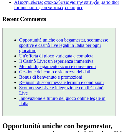
Αξιοσημείωτες αποκαλύψεις για την επιτυχία με το thor
fortune και τις επενδυτικές ευκαιρίες
Recent Comments
Opportunità uniche con begamestar, scommesse
sportive e casinò live legali in Italia per ogni
giocatore
Un'offerta di gioco variegata e completa
Il Casinò Live: un'esperienza immersiva
Metodi di pagamento sicuri e convenienti
Gestione del conto e sicurezza dei dati
Bonus di benvenuto e promozioni
Requisiti di scommessa e termini e condizioni
Scommesse Live e integrazione con il Casinò
Live
Innovazione e futuro del gioco online legale in
Italia
Opportunità uniche con begamestar,