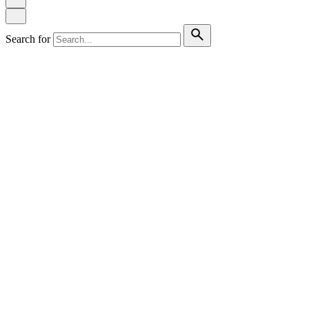
Search for