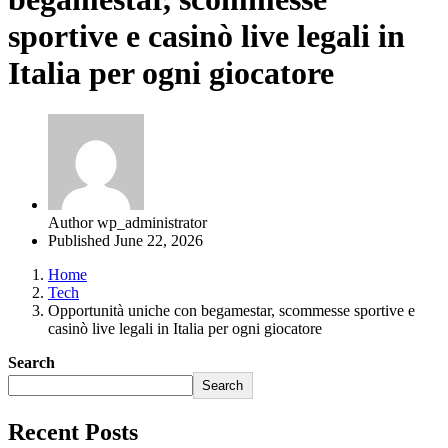
sportive e casinò live legali in
Italia per ogni giocatore
Author
wp_administrator
Published
June 22, 2026
Home
Tech
Opportunità uniche con begamestar, scommesse sportive e
casinò live legali in Italia per ogni giocatore
Search
Search
Recent Posts