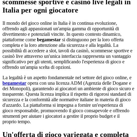
scommesse sportive e casinò live legali in
Italia per ogni giocatore
Il mondo del gioco online in Italia è in continua evoluzione,
offrendo agli appassionati un'ampia gamma di opportunità di
divertimento e potenziali vincite. In questo contesto dinamico,
piattaforme come
begamestar
si distinguono per la loro offerta
completa e la loro attenzione alla sicurezza e alla legalità. La
possibilità di accedere a slot, tavoli da casinò, scommesse sportive e
casinò live attraverso un'unica interfaccia rappresenta un vantaggio
significativo per gli utenti, semplificando l'esperienza di gioco e
offrendo un'ampia scelta di opzioni.
La legalità è un aspetto fondamentale nel settore del gioco online, e
begamestar
opera con una licenza ADM (Agenzia delle Dogane e
dei Monopoli), garantendo ai giocatori un ambiente di gioco sicuro e
trasparente. Questa licenza implica il rispetto di rigorosi standard di
sicurezza e la conformità alle normative italiane in materia di gioco
d'azzardo. La piattaforma si impegna a fornire un'esperienza di
gioco responsabile, promuovendo il gioco consapevole e offrendo
strumenti per aiutare i giocatori a gestire il proprio budget e il
proprio tempo.
Un'offerta di gioco variegata e completa