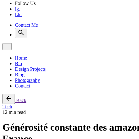
Follow Us
Ig.
Lk.
Contact Me
Home
Bio
Design Projects
Blog
Photography
Contact
Back
Tech
12 min read
Générosité constante des amazon
France