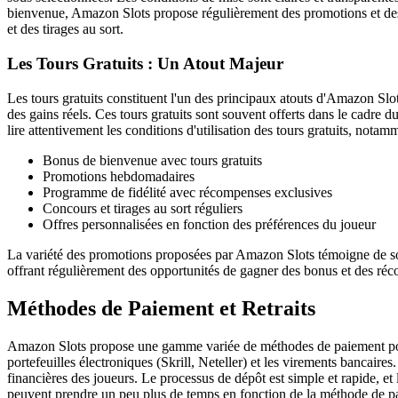
bienvenue, Amazon Slots propose régulièrement des promotions et des o
et des tirages au sort.
Les Tours Gratuits : Un Atout Majeur
Les tours gratuits constituent l'un des principaux atouts d'Amazon Slot
des gains réels. Ces tours gratuits sont souvent offerts dans le cadre 
lire attentivement les conditions d'utilisation des tours gratuits, notam
Bonus de bienvenue avec tours gratuits
Promotions hebdomadaires
Programme de fidélité avec récompenses exclusives
Concours et tirages au sort réguliers
Offres personnalisées en fonction des préférences du joueur
La variété des promotions proposées par Amazon Slots témoigne de son 
offrant régulièrement des opportunités de gagner des bonus et des récom
Méthodes de Paiement et Retraits
Amazon Slots propose une gamme variée de méthodes de paiement pour fac
portefeuilles électroniques (Skrill, Neteller) et les virements bancaire
financières des joueurs. Le processus de dépôt est simple et rapide, et
peuvent prendre un peu plus de temps en fonction de la méthode de p