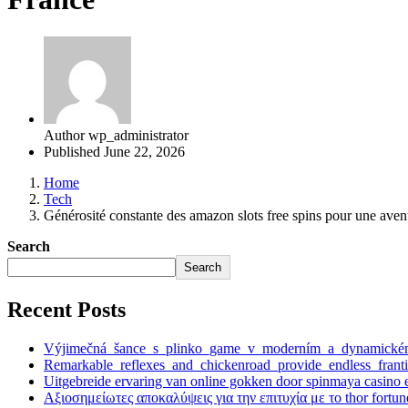
Author
wp_administrator
Published
June 22, 2026
Home
Tech
Générosité constante des amazon slots free spins pour une aven
Search
Search
Recent Posts
Výjimečná_šance_s_plinko_game_v_moderním_a_dynamickém
Remarkable_reflexes_and_chickenroad_provide_endless_franti
Uitgebreide ervaring van online gokken door spinmaya casino
Αξιοσημείωτες αποκαλύψεις για την επιτυχία με το thor fortune