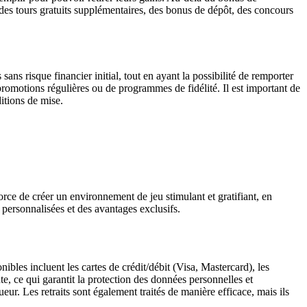
des tours gratuits supplémentaires, des bonus de dépôt, des concours
ns risque financier initial, tout en ayant la possibilité de remporter
 promotions régulières ou de programmes de fidélité. Il est important de
ditions de mise.
ce de créer un environnement de jeu stimulant et gratifiant, en
 personnalisées et des avantages exclusifs.
les incluent les cartes de crédit/débit (Visa, Mastercard), les
te, ce qui garantit la protection des données personnelles et
ur. Les retraits sont également traités de manière efficace, mais ils