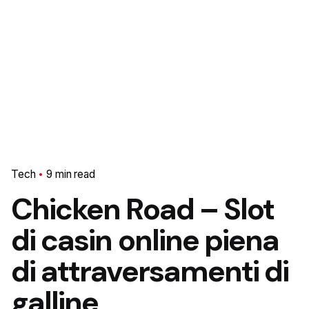
Tech
9 min read
Chicken Road – Slot
di casin online piena
di attraversamenti di
galline