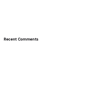
Recent Comments