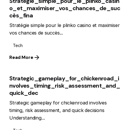
Stratégie_simple_pour_le_plinko_casin
o_et_maximiser_vos_chances_de_suc
cès_fina
Stratégie simple pour le plinko casino et maximiser
vos chances de succès...
Tech
Read More
Strategic_gameplay_for_chickenroad_i
nvolves_timing_risk_assessment_and_
quick_dec
Strategic gameplay for chickenroad involves
timing, risk assessment, and quick decisions
Understanding...