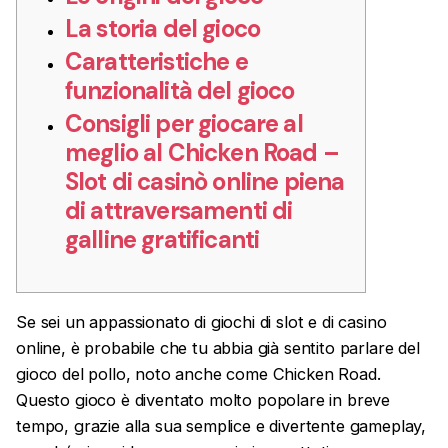
La storia del gioco
Caratteristiche e
funzionalità del gioco
Consigli per giocare al
meglio al Chicken Road –
Slot di casinò online piena
di attraversamenti di
galline gratificanti
Se sei un appassionato di giochi di slot e di casino
online, è probabile che tu abbia già sentito parlare del
gioco del pollo, noto anche come Chicken Road.
Questo gioco è diventato molto popolare in breve
tempo, grazie alla sua semplice e divertente gameplay,