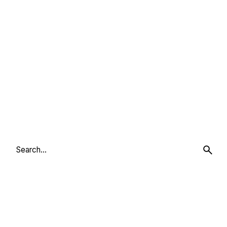
Search
for