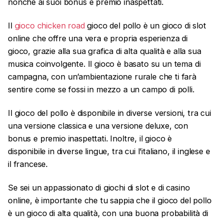
nonché ai suoi bonus e premio inaspettati.
Il
gioco chicken road
gioco del pollo è un gioco di slot
online che offre una vera e propria esperienza di
gioco, grazie alla sua grafica di alta qualità e alla sua
musica coinvolgente. Il gioco è basato su un tema di
campagna, con un’ambientazione rurale che ti farà
sentire come se fossi in mezzo a un campo di polli.
Il gioco del pollo è disponibile in diverse versioni, tra cui
una versione classica e una versione deluxe, con
bonus e premio inaspettati. Inoltre, il gioco è
disponibile in diverse lingue, tra cui l’italiano, il inglese e
il francese.
Se sei un appassionato di giochi di slot e di casino
online, è importante che tu sappia che il gioco del pollo
è un gioco di alta qualità, con una buona probabilità di