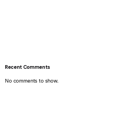
Recent Comments
No comments to show.