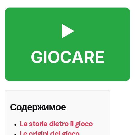
▶️
GIOCARE
Содержимое
La storia dietro il gioco
Le origini del gioco