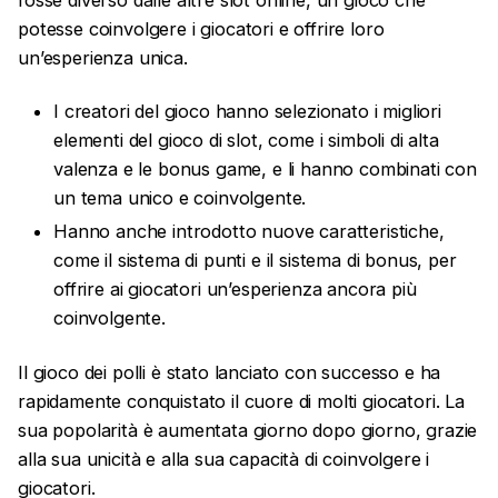
fosse diverso dalle altre slot online, un gioco che
potesse coinvolgere i giocatori e offrire loro
un’esperienza unica.
I creatori del gioco hanno selezionato i migliori
elementi del gioco di slot, come i simboli di alta
valenza e le bonus game, e li hanno combinati con
un tema unico e coinvolgente.
Hanno anche introdotto nuove caratteristiche,
come il sistema di punti e il sistema di bonus, per
offrire ai giocatori un’esperienza ancora più
coinvolgente.
Il gioco dei polli è stato lanciato con successo e ha
rapidamente conquistato il cuore di molti giocatori. La
sua popolarità è aumentata giorno dopo giorno, grazie
alla sua unicità e alla sua capacità di coinvolgere i
giocatori.