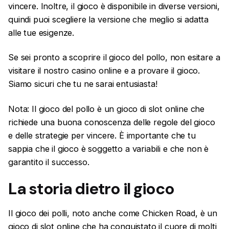
vincere. Inoltre, il gioco è disponibile in diverse versioni,
quindi puoi scegliere la versione che meglio si adatta
alle tue esigenze.
Se sei pronto a scoprire il gioco del pollo, non esitare a
visitare il nostro casino online e a provare il gioco.
Siamo sicuri che tu ne sarai entusiasta!
Nota: Il gioco del pollo è un gioco di slot online che
richiede una buona conoscenza delle regole del gioco
e delle strategie per vincere. È importante che tu
sappia che il gioco è soggetto a variabili e che non è
garantito il successo.
La storia dietro il gioco
Il gioco dei polli, noto anche come Chicken Road, è un
gioco di slot online che ha conquistato il cuore di molti