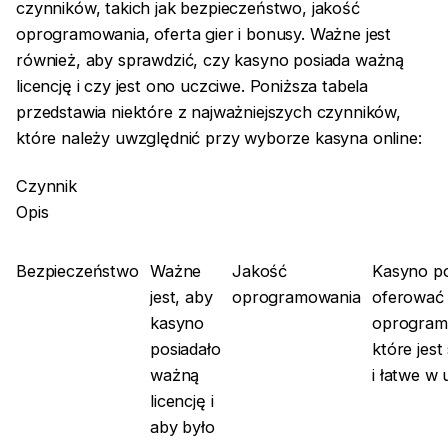
czynników, takich jak bezpieczeństwo, jakość
oprogramowania, oferta gier i bonusy. Ważne jest
również, aby sprawdzić, czy kasyno posiada ważną
licencję i czy jest ono uczciwe. Poniższa tabela
przedstawia niektóre z najważniejszych czynników,
które należy uwzględnić przy wyborze kasyna online:
Czynnik
Opis
Bezpieczeństwo
Ważne
Jakość
Kasyno p
jest, aby
oprogramowania
oferować
kasyno
oprogram
posiadało
które jest
ważną
i łatwe w 
licencję i
aby było