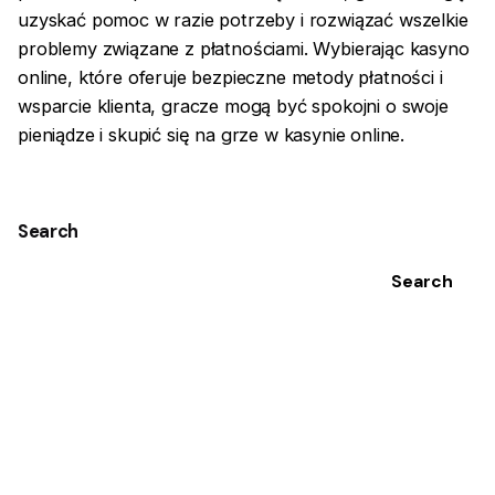
uzyskać pomoc w razie potrzeby i rozwiązać wszelkie
problemy związane z płatnościami. Wybierając kasyno
online, które oferuje bezpieczne metody płatności i
wsparcie klienta, gracze mogą być spokojni o swoje
pieniądze i skupić się na grze w kasynie online.
Search
Search