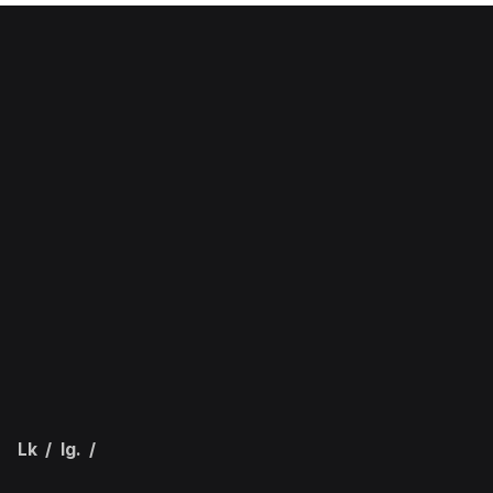
Lk
/
Ig.
/