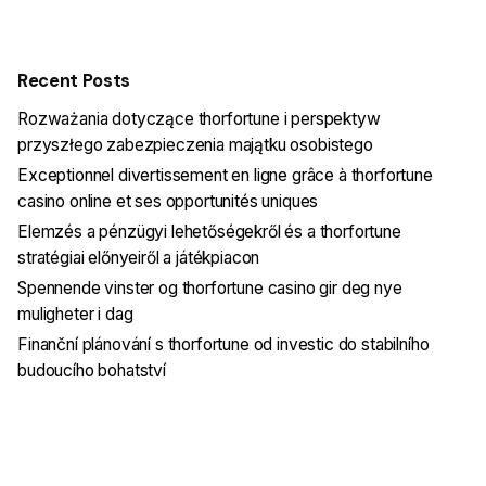
Recent Posts
Rozważania dotyczące thorfortune i perspektyw
przyszłego zabezpieczenia majątku osobistego
Exceptionnel divertissement en ligne grâce à thorfortune
casino online et ses opportunités uniques
Elemzés a pénzügyi lehetőségekről és a thorfortune
stratégiai előnyeiről a játékpiacon
Spennende vinster og thorfortune casino gir deg nye
muligheter i dag
Finanční plánování s thorfortune od investic do stabilního
budoucího bohatství