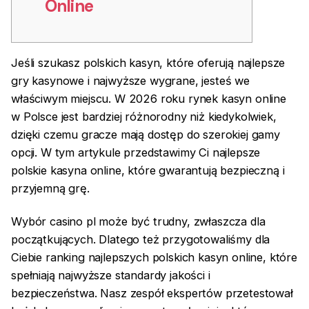
Online
Jeśli szukasz polskich kasyn, które oferują najlepsze
gry kasynowe i najwyższe wygrane, jesteś we
właściwym miejscu. W 2026 roku rynek kasyn online
w Polsce jest bardziej różnorodny niż kiedykolwiek,
dzięki czemu gracze mają dostęp do szerokiej gamy
opcji. W tym artykule przedstawimy Ci najlepsze
polskie kasyna online, które gwarantują bezpieczną i
przyjemną grę.
Wybór casino pl może być trudny, zwłaszcza dla
początkujących. Dlatego też przygotowaliśmy dla
Ciebie ranking najlepszych polskich kasyn online, które
spełniają najwyższe standardy jakości i
bezpieczeństwa. Nasz zespół ekspertów przetestował