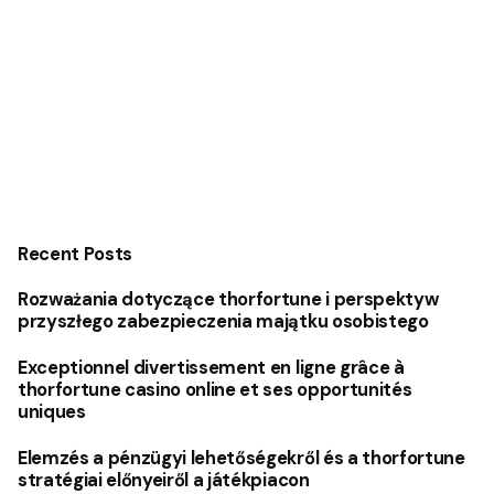
Recent Posts
Rozważania dotyczące thorfortune i perspektyw
przyszłego zabezpieczenia majątku osobistego
Exceptionnel divertissement en ligne grâce à
thorfortune casino online et ses opportunités
uniques
Elemzés a pénzügyi lehetőségekről és a thorfortune
stratégiai előnyeiről a játékpiacon