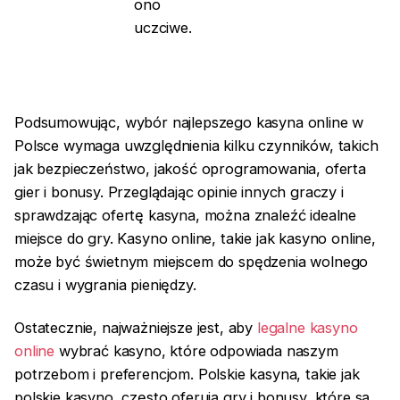
ono
uczciwe.
Podsumowując, wybór najlepszego kasyna online w
Polsce wymaga uwzględnienia kilku czynników, takich
jak bezpieczeństwo, jakość oprogramowania, oferta
gier i bonusy. Przeglądając opinie innych graczy i
sprawdzając ofertę kasyna, można znaleźć idealne
miejsce do gry. Kasyno online, takie jak kasyno online,
może być świetnym miejscem do spędzenia wolnego
czasu i wygrania pieniędzy.
Ostatecznie, najważniejsze jest, aby
legalne kasyno
online
wybrać kasyno, które odpowiada naszym
potrzebom i preferencjom. Polskie kasyna, takie jak
polskie kasyno, często oferują gry i bonusy, które są