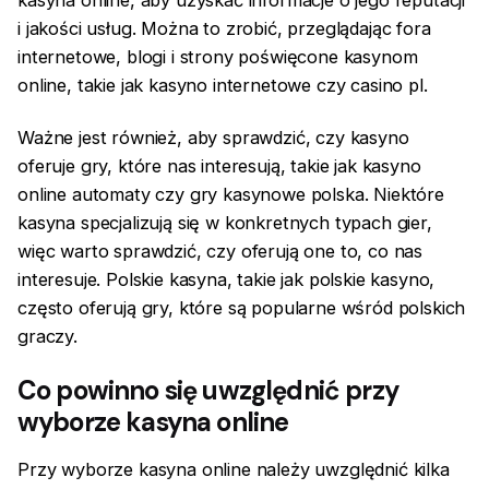
i jakości usług. Można to zrobić, przeglądając fora
internetowe, blogi i strony poświęcone kasynom
online, takie jak kasyno internetowe czy casino pl.
Ważne jest również, aby sprawdzić, czy kasyno
oferuje gry, które nas interesują, takie jak kasyno
online automaty czy gry kasynowe polska. Niektóre
kasyna specjalizują się w konkretnych typach gier,
więc warto sprawdzić, czy oferują one to, co nas
interesuje. Polskie kasyna, takie jak polskie kasyno,
często oferują gry, które są popularne wśród polskich
graczy.
Co powinno się uwzględnić przy
wyborze kasyna online
Przy wyborze kasyna online należy uwzględnić kilka