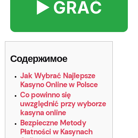
▶️ GRAĆ
Содержимое
Jak Wybrać Najlepsze
Kasyno Online w Polsce
Co powinno się
uwzględnić przy wyborze
kasyna online
Bezpieczne Metody
Płatności w Kasynach