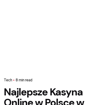
Tech
8 min read
Najlepsze Kasyna
Online w Polsce w