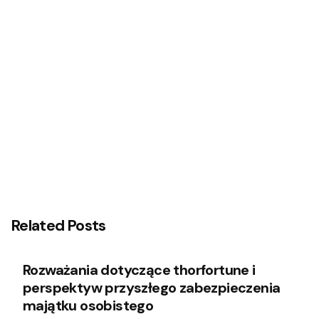
Related Posts
Rozważania dotyczące thorfortune i
perspektyw przyszłego zabezpieczenia
majątku osobistego