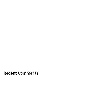
Recent Comments