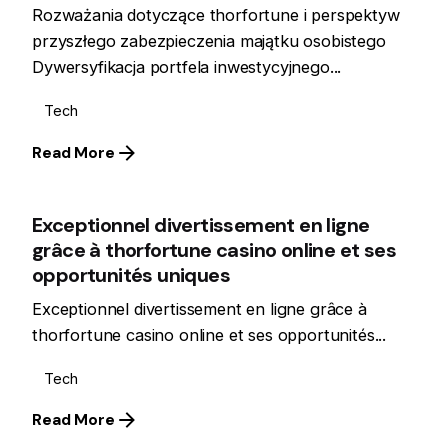
Rozważania dotyczące thorfortune i perspektyw
przyszłego zabezpieczenia majątku osobistego
Dywersyfikacja portfela inwestycyjnego...
Tech
Read More
Exceptionnel divertissement en ligne
grâce à thorfortune casino online et ses
opportunités uniques
Exceptionnel divertissement en ligne grâce à
thorfortune casino online et ses opportunités...
Tech
Read More