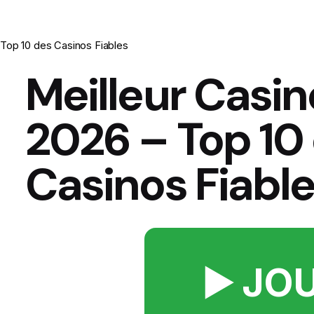
 Top 10 des Casinos Fiables
Meilleur Casin
2026 – Top 10
Casinos Fiabl
▶️ JO