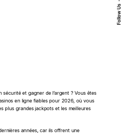
Follow Us
 sécurité et gagner de l’argent ? Vous êtes
asinos en ligne fiables pour 2026, où vous
es plus grandes jackpots et les meilleures
ernières années, car ils offrent une