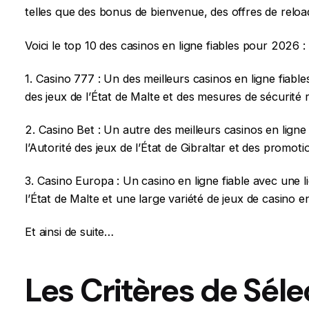
telles que des bonus de bienvenue, des offres de reload
Voici le top 10 des casinos en ligne fiables pour 2026 :
1. Casino 777 : Un des meilleurs casinos en ligne fiabl
des jeux de l’État de Malte et des mesures de sécurité 
2. Casino Bet : Un autre des meilleurs casinos en ligne
l’Autorité des jeux de l’État de Gibraltar et des promoti
3. Casino Europa : Un casino en ligne fiable avec une 
l’État de Malte et une large variété de jeux de casino en
Et ainsi de suite…
Les Critères de Séle