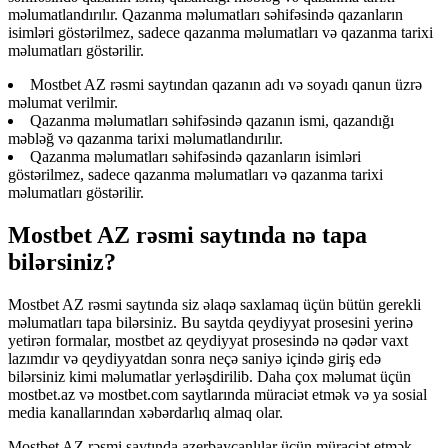
məlumatlandırılır. Qazanma məlumatları səhifəsində qazanların
isimləri göstərilmez, sadece qazanma məlumatları və qazanma tarixi
məlumatları göstərilir.
Mostbet AZ rəsmi saytından qazanın adı və soyadı qanun üzrə
məlumat verilmir.
Qazanma məlumatları səhifəsində qazanın ismi, qazandığı
məbləğ və qazanma tarixi məlumatlandırılır.
Qazanma məlumatları səhifəsində qazanların isimləri
göstərilmez, sadece qazanma məlumatları və qazanma tarixi
məlumatları göstərilir.
Mostbet AZ rəsmi saytında nə tapa
bilərsiniz?
Mostbet AZ rəsmi saytında siz əlaqə saxlamaq üçün bütün gerekli
məlumatları tapa bilərsiniz. Bu saytda qeydiyyat prosesini yerinə
yetirən formalar, mostbet az qeydiyyat prosesində nə qədər vaxt
lazımdır və qeydiyyatdan sonra neçə saniyə içində giriş edə
bilərsiniz kimi məlumatlar yerləşdirilib. Daha çox məlumat üçün
mostbet.az və mostbet.com saytlarında müraciət etmək və ya sosial
media kanallarından xəbərdarlıq almaq olar.
Mostbet AZ rəsmi saytında azerbaycanlılar üçün müraciət etmək