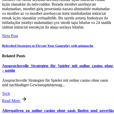
üçün olanaklar da mövcuddur. Burada mostbet azerbaycan
məlumatları, mostbet giriş prosesində nəzərə alınmalıdır məlumatlar
və mostbet az və mostbet azerbaycan kimi mənbələrdən müraciət
etmək üçün olanaklar yerləşdirilib. Bu saytda axtarış funksiyası ilə
istifadəçilər istədiyi məlumatları çox sürətli tapa bilərlər və 24 saatlik
xidmət müraciət merəkçisi ilə əlaqə saxlaya bilərlər.
Next Post
Refreshed Strategies to Elevate Your Gameplay with spinmacho
Related Posts
Anspruchsvolle_Strategien_für_Spieler_mit_online_casino_ohne
– копія
Anspruchsvolle Strategien für Spieler mit online casino ohne oasis
und nachhaltiger Gewinnoptimierung...
Tech
Read More
Alternativen_zu_online_casino_ohne_oasis_finden_und_zuverlä