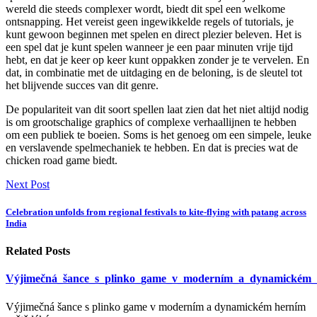
wereld die steeds complexer wordt, biedt dit spel een welkome
ontsnapping. Het vereist geen ingewikkelde regels of tutorials, je
kunt gewoon beginnen met spelen en direct plezier beleven. Het is
een spel dat je kunt spelen wanneer je een paar minuten vrije tijd
hebt, en dat je keer op keer kunt oppakken zonder je te vervelen. En
dat, in combinatie met de uitdaging en de beloning, is de sleutel tot
het blijvende succes van dit genre.
De populariteit van dit soort spellen laat zien dat het niet altijd nodig
is om grootschalige graphics of complexe verhaallijnen te hebben
om een publiek te boeien. Soms is het genoeg om een simpele, leuke
en verslavende spelmechaniek te hebben. En dat is precies wat de
chicken road game biedt.
Next Post
Celebration unfolds from regional festivals to kite-flying with patang across
India
Related Posts
Výjimečná_šance_s_plinko_game_v_moderním_a_dynamickém_h
Výjimečná šance s plinko game v moderním a dynamickém herním