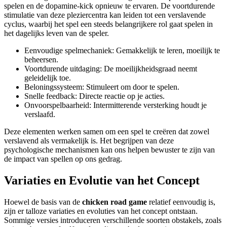
spelen en de dopamine-kick opnieuw te ervaren. De voortdurende
stimulatie van deze pleziercentra kan leiden tot een verslavende
cyclus, waarbij het spel een steeds belangrijkere rol gaat spelen in
het dagelijks leven van de speler.
Eenvoudige spelmechaniek: Gemakkelijk te leren, moeilijk te
beheersen.
Voortdurende uitdaging: De moeilijkheidsgraad neemt
geleidelijk toe.
Beloningssysteem: Stimuleert om door te spelen.
Snelle feedback: Directe reactie op je acties.
Onvoorspelbaarheid: Intermitterende versterking houdt je
verslaafd.
Deze elementen werken samen om een spel te creëren dat zowel
verslavend als vermakelijk is. Het begrijpen van deze
psychologische mechanismen kan ons helpen bewuster te zijn van
de impact van spellen op ons gedrag.
Variaties en Evolutie van het Concept
Hoewel de basis van de
chicken road game
relatief eenvoudig is,
zijn er talloze variaties en evoluties van het concept ontstaan.
Sommige versies introduceren verschillende soorten obstakels, zoals