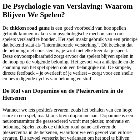
De Psychologie van Verslaving: Waarom
Blijven We Spelen?
De
chicken road game
is een goed voorbeeld van hoe spellen
gebruik kunnen maken van psychologische mechanismen om
spelers verslaafd te houden. Het spel maakt gebruik van een principe
dat bekend staat als "intermitterende versterking". Dit betekent dat
de beloning niet consistent is; je wint niet elke keer dat je speelt.
Deze onvoorspelbaarheid zorgt ervoor dat spelers blijven spelen in
de hoop op de volgende beloning. Het gevoel van anticipatie en de
spanning van het spel spelen ook een belangrijke rol. De simpele,
directe feedback – je overleeft of je verliest – zorgt voor een snelle
en bevredigende cyclus van beloning en straf.
De Rol van Dopamine en de Pleziercentra in de
Hersenen
Wanneer we iets positiefs ervaren, zoals het behalen van een hoge
score in een spel, maakt ons brein dopamine aan. Dopamine is een
neurotransmitter die geassocieerd wordt met plezier, motivatie en
beloning. Spelen zoals de chicken road game activeren de
pleziercentra in de hersenen, waardoor we een gevoel van euforie
ervaren. Dit gevoel versterkt het verlangen om het spel te blijven