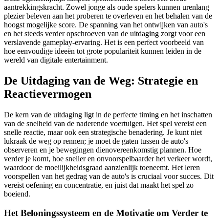
aantrekkingskracht. Zowel jonge als oude spelers kunnen urenlang
plezier beleven aan het proberen te overleven en het behalen van de
hoogst mogelijke score. De spanning van het ontwijken van auto's
en het steeds verder opschroeven van de uitdaging zorgt voor een
verslavende gameplay-ervaring. Het is een perfect voorbeeld van
hoe eenvoudige ideeën tot grote populariteit kunnen leiden in de
wereld van digitale entertainment.
De Uitdaging van de Weg: Strategie en
Reactievermogen
De kern van de uitdaging ligt in de perfecte timing en het inschatten
van de snelheid van de naderende voertuigen. Het spel vereist een
snelle reactie, maar ook een strategische benadering. Je kunt niet
lukraak de weg op rennen; je moet de gaten tussen de auto's
observeren en je bewegingen dienovereenkomstig plannen. Hoe
verder je komt, hoe sneller en onvoorspelbaarder het verkeer wordt,
waardoor de moeilijkheidsgraad aanzienlijk toeneemt. Het leren
voorspellen van het gedrag van de auto's is cruciaal voor succes. Dit
vereist oefening en concentratie, en juist dat maakt het spel zo
boeiend.
Het Beloningssysteem en de Motivatie om Verder te