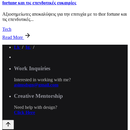
fortune και τις επενδυτικές ευκαιρίες
Αξιοσημείωτες αποκαλύψεις για την επιτυχία με το thor fortune και
τις επενδυτικές...
Tech
Read More
Lk
/
Ig.
/
Work Inquiries
Interested in working with me?
asimsdsgn@gmail.com
Creative Mentorship
Need help with design?
Click Here