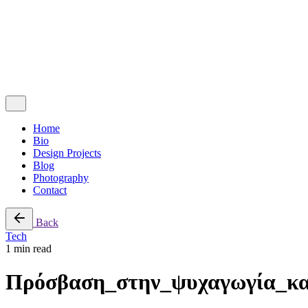
Follow Us
Ig.
Lk.
Contact Me
Home
Bio
Design Projects
Blog
Photography
Contact
Back
Tech
1 min read
Πρόσβαση_στην_ψυχαγωγία_κα