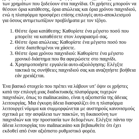
των χρημάτων που ξοδεύουν στα παιχνίδια. Οι χρήστες μπορούν να
θέσουν όρια κατάθεσης, όρια απώλειας και όρια χρόνου παιχνιδιού,
ενώ η πλατφόρμα προσφέρει επίσης επιλογές αυτο-αποκλεισμού
για όσους αντιμετωπίζουν προβλήματα με τον τζόγο.
Θέστε όρια κατάθεσης: Καθορίστε ένα μέγιστο ποσό που
μπορείτε να καταθέσετε στον λογαριασμό σας.
Θέστε όρια απώλειας: Καθορίστε ένα μέγιστο ποσό που
είστε διατεθειμένοι να χάσετε.
Θέστε όρια χρόνου παιχνιδιού: Καθορίστε ένα μέγιστο
χρονικό διάστημα που θα αφιερώσετε στο παιχνίδι.
Χρησιμοποιήστε εργαλεία αυτο-αξιολόγησης: Ελέγξτε
τακτικά τις συνήθειες παιχνιδιού σας και αναζητήστε βοήθεια
εάν χρειάζεται.
Ένα βασικό στοιχείο που πρέπει να λάβουν υπ’ όψιν οι χρήστες
κατά την επιλογή μιας διαδικτυακής πλατφόρμας τυχερών
παιχνιδιών, όπως το malinacasino, είναι η αξιοπιστία της άδειας
λειτουργίας. Μια έγκυρη άδεια διασφαλίζει ότι η πλατφόρμα
λειτουργεί νόμιμα και συμμορφώνεται με αυστηρούς κανονισμούς
σχετικά με την ασφάλεια των παικτών, τη δικαιοσύνη των
παιχνιδιών και την προστασία των δεδομένων. Ελέγξτε πάντα την
άδεια λειτουργίας του malinacasino και βεβαιωθείτε ότι έχει
εκδοθεί από έναν αξιόπιστο ρυθμιστικό φορέα.