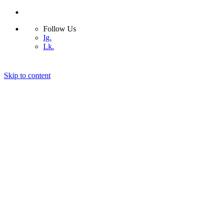
Follow Us
Ig.
Lk.
Skip to content
Home
Bio
Design Projects
Blog
Photography
Contact
© 2026 ASIMSDSGN | All rights reserved