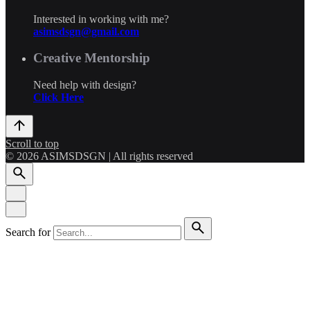
Interested in working with me?
asimsdsgn@gmail.com
Creative Mentorship
Need help with design?
Click Here
Scroll to top
© 2026 ASIMSDSGN | All rights reserved
Search for