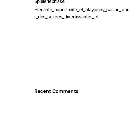
Spielerlebnisse
Élégante_opportunité_et_playjonny_casino_pou
r_des_soirées_divertissantes_et
Recent Comments