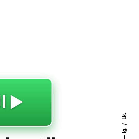
🔥 العب ▶️
Lk.
Ig.