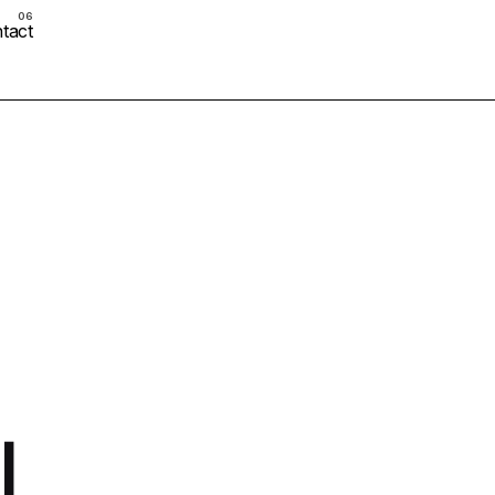
tact
ا