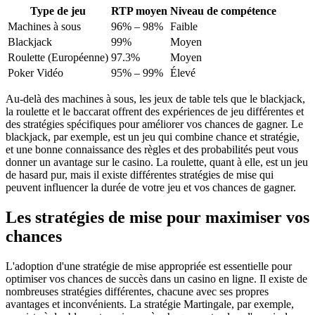
Type de jeu
RTP moyen
Niveau de compétence
Machines à sous
96% – 98%
Faible
Blackjack
99%
Moyen
Roulette (Européenne)
97.3%
Moyen
Poker Vidéo
95% – 99%
Élevé
Au-delà des machines à sous, les jeux de table tels que le blackjack,
la roulette et le baccarat offrent des expériences de jeu différentes et
des stratégies spécifiques pour améliorer vos chances de gagner. Le
blackjack, par exemple, est un jeu qui combine chance et stratégie,
et une bonne connaissance des règles et des probabilités peut vous
donner un avantage sur le casino. La roulette, quant à elle, est un jeu
de hasard pur, mais il existe différentes stratégies de mise qui
peuvent influencer la durée de votre jeu et vos chances de gagner.
Les stratégies de mise pour maximiser vos
chances
L'adoption d'une stratégie de mise appropriée est essentielle pour
optimiser vos chances de succès dans un casino en ligne. Il existe de
nombreuses stratégies différentes, chacune avec ses propres
avantages et inconvénients. La stratégie Martingale, par exemple,