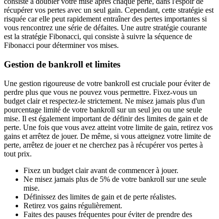
consiste à doubler votre mise après chaque perte, dans l'espoir de
récupérer vos pertes avec un seul gain. Cependant, cette stratégie est
risquée car elle peut rapidement entraîner des pertes importantes si
vous rencontrez une série de défaites. Une autre stratégie courante
est la stratégie Fibonacci, qui consiste à suivre la séquence de
Fibonacci pour déterminer vos mises.
Gestion de bankroll et limites
Une gestion rigoureuse de votre bankroll est cruciale pour éviter de
perdre plus que vous ne pouvez vous permettre. Fixez-vous un
budget clair et respectez-le strictement. Ne misez jamais plus d'un
pourcentage limité de votre bankroll sur un seul jeu ou une seule
mise. Il est également important de définir des limites de gain et de
perte. Une fois que vous avez atteint votre limite de gain, retirez vos
gains et arrêtez de jouer. De même, si vous atteignez votre limite de
perte, arrêtez de jouer et ne cherchez pas à récupérer vos pertes à
tout prix.
Fixez un budget clair avant de commencer à jouer.
Ne misez jamais plus de 5% de votre bankroll sur une seule
mise.
Définissez des limites de gain et de perte réalistes.
Retirez vos gains régulièrement.
Faites des pauses fréquentes pour éviter de prendre des