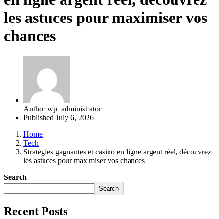
les astuces pour maximiser vos
chances
Author
wp_administrator
Published
July 6, 2026
Home
Tech
Stratégies gagnantes et casino en ligne argent réel, découvrez
les astuces pour maximiser vos chances
Search
Search
Recent Posts