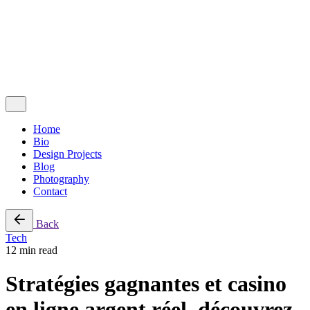
Follow Us
Ig.
Lk.
Contact Me
Home
Bio
Design Projects
Blog
Photography
Contact
Back
Tech
12 min read
Stratégies gagnantes et casino
en ligne argent réel, découvrez