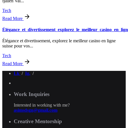
fjällen Val...
Tech
Read More
Élégance_et_divertissement_explorez_le_meilleur_casino_en_lig
Élégance et divertissement, explorez le meilleur casino en ligne
suisse pour vos...
Tech
Read More
Lk
/
Ig.
/
Work Inquiries
Interested in working with me?
asimsdsgn@gmail.com
Creative Mentorship